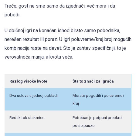
Treće, gost ne sme samo da izjednači, već mora i da
pobedi.
U običnoj igri na konačan ishod birate samo pobednika,
nerešen rezultat ili poraz. U igri poluvreme/kraj broj mogućih
kombinacija raste na devet. Što je zahtev specifičniji, to je
verovatnoća manja, a kvota veća.
Razlog visoke kvote
Šta to znači za igrača
Dva uslova u jednoj opkladi
Morate pogoditi i poluvreme i
kraj
Redak tok utakmice
Potreban je potpuni preokret
posle pauze