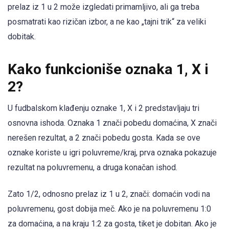
prelaz iz 1 u 2 može izgledati primamljivo, ali ga treba
posmatrati kao rizičan izbor, a ne kao „tajni trik“ za veliki
dobitak.
Kako funkcioniše oznaka 1, X i
2?
U fudbalskom klađenju oznake 1, X i 2 predstavljaju tri
osnovna ishoda. Oznaka 1 znači pobedu domaćina, X znači
nerešen rezultat, a 2 znači pobedu gosta. Kada se ove
oznake koriste u igri poluvreme/kraj, prva oznaka pokazuje
rezultat na poluvremenu, a druga konačan ishod.
Zato 1/2, odnosno prelaz iz 1 u 2, znači: domaćin vodi na
poluvremenu, gost dobija meč. Ako je na poluvremenu 1:0
za domaćina, a na kraju 1:2 za gosta, tiket je dobitan. Ako je