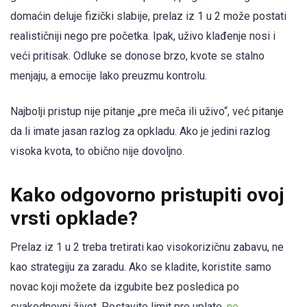
domaćin deluje fizički slabije, prelaz iz 1 u 2 može postati
realističniji nego pre početka. Ipak, uživo klađenje nosi i
veći pritisak. Odluke se donose brzo, kvote se stalno
menjaju, a emocije lako preuzmu kontrolu.
Najbolji pristup nije pitanje „pre meča ili uživo“, već pitanje
da li imate jasan razlog za opkladu. Ako je jedini razlog
visoka kvota, to obično nije dovoljno.
Kako odgovorno pristupiti ovoj
vrsti opklade?
Prelaz iz 1 u 2 treba tretirati kao visokorizičnu zabavu, ne
kao strategiju za zaradu. Ako se kladite, koristite samo
novac koji možete da izgubite bez posledica po
svakodnevni život. Postavite limit pre uplate,
ne