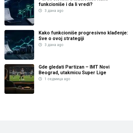
funkcioniše i da li vredi?
3 дана ago
Kako funkcioniše progresivno klađenje:
Sve o ovoj strategiji
3 дана ago
Gde gledati Partizan – IMT Novi
Beograd, utakmicu Super Lige
1 седмица ago