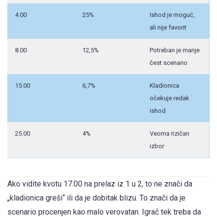
4.00
25%
Ishod je moguć,
ali nije favorit
8.00
12,5%
Potreban je manje
čest scenario
15.00
6,7%
Kladionica
očekuje redak
ishod
25.00
4%
Veoma rizičan
izbor
Ako vidite kvotu 17.00 na prelaz iz 1 u 2, to ne znači da
„kladionica greši“ ili da je dobitak blizu. To znači da je
scenario procenjen kao malo verovatan. Igrač tek treba da