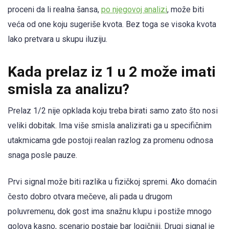
proceni da li realna šansa,
po njegovoj analizi
, može biti
veća od one koju sugeriše kvota. Bez toga se visoka kvota
lako pretvara u skupu iluziju.
Kada prelaz iz 1 u 2 može imati
smisla za analizu?
Prelaz 1/2 nije opklada koju treba birati samo zato što nosi
veliki dobitak. Ima više smisla analizirati ga u specifičnim
utakmicama gde postoji realan razlog za promenu odnosa
snaga posle pauze.
Prvi signal može biti razlika u fizičkoj spremi. Ako domaćin
često dobro otvara mečeve, ali pada u drugom
poluvremenu, dok gost ima snažnu klupu i postiže mnogo
golova kasno, scenario postaje bar logičniji. Drugi signal je