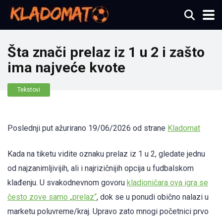
Šta znači prelaz iz 1 u 2 i zašto
ima najveće kvote
Tekstovi
Poslednji put ažurirano 19/06/2026 od strane
Kladomat
Kada na tiketu vidite oznaku prelaz iz 1 u 2, gledate jednu
od najzanimljivijih, ali i najrizičnijih opcija u fudbalskom
klađenju. U svakodnevnom govoru
kladioničara ova igra se
često zove samo „prelaz“
, dok se u ponudi obično nalazi u
marketu poluvreme/kraj. Upravo zato mnogi početnici prvo