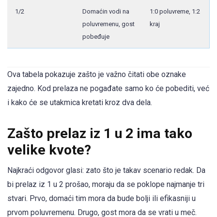
1/2
Domaćin vodi na
1:0 poluvreme, 1:2
poluvremenu, gost
kraj
pobeđuje
Ova tabela pokazuje zašto je važno čitati obe oznake
zajedno. Kod prelaza ne pogađate samo ko će pobediti, već
i kako će se utakmica kretati kroz dva dela.
Zašto prelaz iz 1 u 2 ima tako
velike kvote?
Najkraći odgovor glasi: zato što je takav scenario redak. Da
bi prelaz iz 1 u 2 prošao, moraju da se poklope najmanje tri
stvari. Prvo, domaći tim mora da bude bolji ili efikasniji u
prvom poluvremenu. Drugo, gost mora da se vrati u meč.