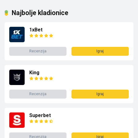
Najbolje kladionice
1xBet
Recenzija
Igraj
King
Recenzija
Igraj
Superbet
Recenzija
Igraj