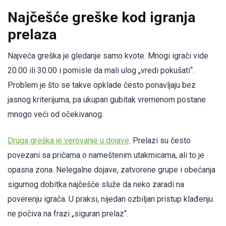
Najčešće greške kod igranja
prelaza
Najveća greška je gledanje samo kvote. Mnogi igrači vide
20.00 ili 30.00 i pomisle da mali ulog „vredi pokušati“.
Problem je što se takve opklade često ponavljaju bez
jasnog kriterijuma, pa ukupan gubitak vremenom postane
mnogo veći od očekivanog.
Druga greška je verovanje u dojave
. Prelazi su često
povezani sa pričama o nameštenim utakmicama, ali to je
opasna zona. Nelegalne dojave, zatvorene grupe i obećanja
sigurnog dobitka najčešće služe da neko zaradi na
poverenju igrača. U praksi, nijedan ozbiljan pristup klađenju
ne počiva na frazi „siguran prelaz“.