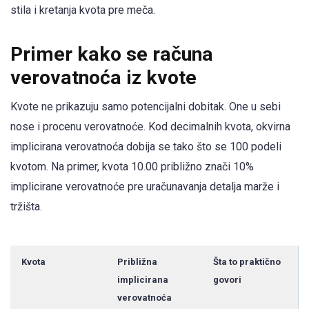
stila i kretanja kvota pre meča.
Primer kako se računa
verovatnoća iz kvote
Kvote ne prikazuju samo potencijalni dobitak. One u sebi
nose i procenu verovatnoće. Kod decimalnih kvota, okvirna
implicirana verovatnoća dobija se tako što se 100 podeli
kvotom. Na primer, kvota 10.00 približno znači 10%
implicirane verovatnoće pre uračunavanja detalja marže i
tržišta.
Kvota
Približna
Šta to praktično
implicirana
govori
verovatnoća