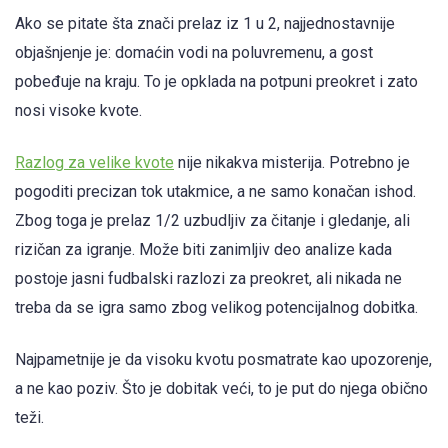
Ako se pitate šta znači prelaz iz 1 u 2, najjednostavnije
objašnjenje je: domaćin vodi na poluvremenu, a gost
pobeđuje na kraju. To je opklada na potpuni preokret i zato
nosi visoke kvote.
Razlog za velike kvote
nije nikakva misterija. Potrebno je
pogoditi precizan tok utakmice, a ne samo konačan ishod.
Zbog toga je prelaz 1/2 uzbudljiv za čitanje i gledanje, ali
rizičan za igranje. Može biti zanimljiv deo analize kada
postoje jasni fudbalski razlozi za preokret, ali nikada ne
treba da se igra samo zbog velikog potencijalnog dobitka.
Najpametnije je da visoku kvotu posmatrate kao upozorenje,
a ne kao poziv. Što je dobitak veći, to je put do njega obično
teži.