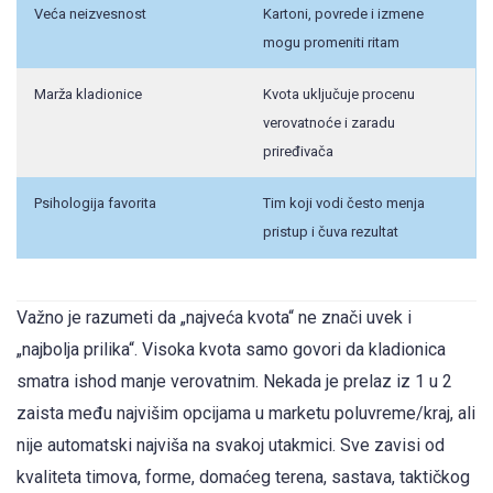
Veća neizvesnost
Kartoni, povrede i izmene
mogu promeniti ritam
Marža kladionice
Kvota uključuje procenu
verovatnoće i zaradu
priređivača
Psihologija favorita
Tim koji vodi često menja
pristup i čuva rezultat
Važno je razumeti da „najveća kvota“ ne znači uvek i
„najbolja prilika“. Visoka kvota samo govori da kladionica
smatra ishod manje verovatnim. Nekada je prelaz iz 1 u 2
zaista među najvišim opcijama u marketu poluvreme/kraj, ali
nije automatski najviša na svakoj utakmici. Sve zavisi od
kvaliteta timova, forme, domaćeg terena, sastava, taktičkog