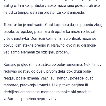
stil igre. Tim koji pritiska visoko može rano povesti, ali ako
ne održi tempo, ostavlja prostor za kontranapade.
Treći faktor je motivacija. Gost koji mora da juri pobedu zbog
tabele, evropskog plasmana ili opstanka može rizikovati
više u nastavku. Domaćin koji nema isti pritisak može se
povući čim stekne prednost. Naravno, ovo nisu garancije,
već samo elementi za ozbiljniju procenu.
Korisno je gledati i statistiku po poluvremenima. Neki timovi
redovno postižu golove u prvom delu, dok drugi bolje
reaguju posle izmena. Važni su i kartoni, povrede, gust
raspored, putovanja i rotacije. U kup takmičenjima ili
derbijima, emocionalni momentum može biti posebno
važan, ali i posebno nepredvidiv.