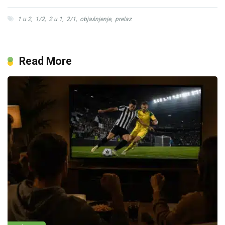
1 u 2
,
1/2
,
2 u 1
,
2/1
,
objašnjenje
,
prelaz
Read More