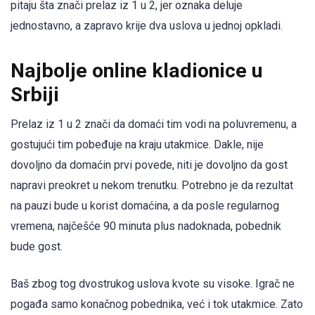
pitaju šta znači prelaz iz 1 u 2, jer oznaka deluje
jednostavno, a zapravo krije dva uslova u jednoj opkladi.
Najbolje online kladionice u
Srbiji
Prelaz iz 1 u 2 znači da domaći tim vodi na poluvremenu, a
gostujući tim pobeđuje na kraju utakmice. Dakle, nije
dovoljno da domaćin prvi povede, niti je dovoljno da gost
napravi preokret u nekom trenutku. Potrebno je da rezultat
na pauzi bude u korist domaćina, a da posle regularnog
vremena, najčešće 90 minuta plus nadoknada, pobednik
bude gost.
Baš zbog tog dvostrukog uslova kvote su visoke. Igrač ne
pogađa samo konačnog pobednika, već i tok utakmice. Zato