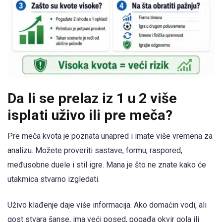
Da li se prelaz iz 1 u 2 više
isplati uživo ili pre meča?
Pre meča kvota je poznata unapred i imate više vremena za
analizu. Možete proveriti sastave, formu, raspored,
međusobne duele i stil igre. Mana je što ne znate kako će
utakmica stvarno izgledati.
Uživo klađenje daje više informacija. Ako domaćin vodi, ali
gost stvara šanse, ima veći posed, pogađa okvir gola ili