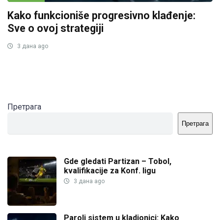
Kako funkcioniše progresivno klađenje:
Sve o ovoj strategiji
3 дана ago
Претрага
Претрага
Gde gledati Partizan – Tobol,
kvalifikacije za Konf. ligu
3 дана ago
Paroli sistem u kladionici: Kako