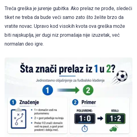
Treća greška je jurenje gubitka. Ako prelaz ne prođe, sledeći
tiket ne treba da bude veći samo zato što želite brzo da
vratite novac. Upravo kod visokih kvota ova greška može
biti najskuplja, jer dugi niz promašaja nije izuzetak, već
normalan deo igre.