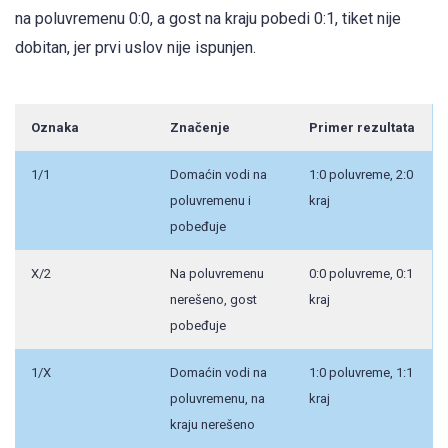
na poluvremenu 0:0, a gost na kraju pobedi 0:1, tiket nije
dobitan, jer prvi uslov nije ispunjen.
Oznaka
Značenje
Primer rezultata
1/1
Domaćin vodi na
1:0 poluvreme, 2:0
poluvremenu i
kraj
pobeđuje
X/2
Na poluvremenu
0:0 poluvreme, 0:1
nerešeno, gost
kraj
pobeđuje
1/X
Domaćin vodi na
1:0 poluvreme, 1:1
poluvremenu, na
kraj
kraju nerešeno