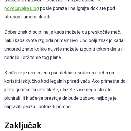
povećavajte ulog
posle poraza i ne igrajte dok ste pod
stresom, umorni ili ljuti.
Dobar znak discipline je kada možete da preskočite meč,
čak i kada kvota izgleda primamljivo. Još bolji znak je kada
unapred znate koliko najviše možete izgubiti tokom dana ili
nedelje i držite se tog plana.
Klađenje je namenjeno punoletnim osobama i treba ga
koristiti isključivo kod legalnih priređivača. Ako primetite da
jurite gubitke, krijete tikete, ulažete više nego što ste
planirali ili klađenje prestaje da bude zabava, najbolje je
napraviti pauzu i potražiti pomoć.
Zaključak