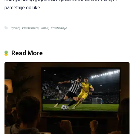
pametnije odluke.
igrači
,
kladionica
,
limit
,
limitiranje
Read More