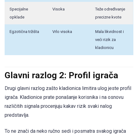
Specijalne
Visoka
Teže određivanje
opklade
precizne kvote
Egzotična tržišta
Vrlo visoka
Mala likvidnost i
veći rizik za
kladionicu
Glavni razlog 2: Profil igrača
Drugi glavni razlog zašto kladionica limitira ulog jeste profil
igrača. Kladionice prate ponašanje korisnika i na osnovu
različitih signala procenjuju kakav rizik svaki nalog
predstavlja.
To ne znači da neko ručno sedi i posmatra svakog igrača