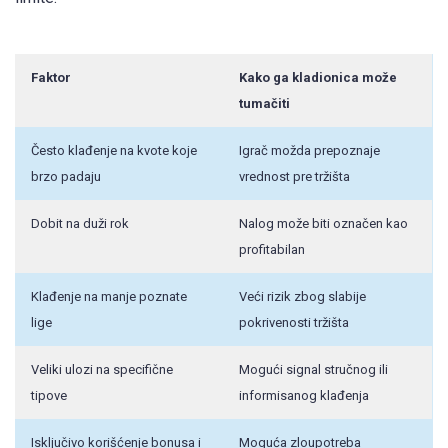
Faktor
Kako ga kladionica može
tumačiti
Često klađenje na kvote koje
Igrač možda prepoznaje
brzo padaju
vrednost pre tržišta
Dobit na duži rok
Nalog može biti označen kao
profitabilan
Klađenje na manje poznate
Veći rizik zbog slabije
lige
pokrivenosti tržišta
Veliki ulozi na specifične
Mogući signal stručnog ili
tipove
informisanog klađenja
Isključivo korišćenje bonusa i
Moguća zloupotreba