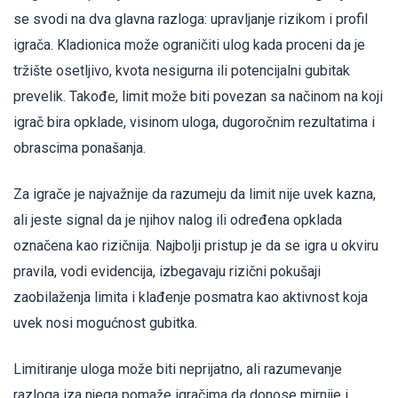
se svodi na dva glavna razloga: upravljanje rizikom i profil
igrača. Kladionica može ograničiti ulog kada proceni da je
tržište osetljivo, kvota nesigurna ili potencijalni gubitak
prevelik. Takođe, limit može biti povezan sa načinom na koji
igrač bira opklade, visinom uloga, dugoročnim rezultatima i
obrascima ponašanja.
Za igrače je najvažnije da razumeju da limit nije uvek kazna,
ali jeste signal da je njihov nalog ili određena opklada
označena kao rizičnija. Najbolji pristup je da se igra u okviru
pravila, vodi evidencija, izbegavaju rizični pokušaji
zaobilaženja limita i klađenje posmatra kao aktivnost koja
uvek nosi mogućnost gubitka.
Limitiranje uloga može biti neprijatno, ali razumevanje
razloga iza njega pomaže igračima da donose mirnije i