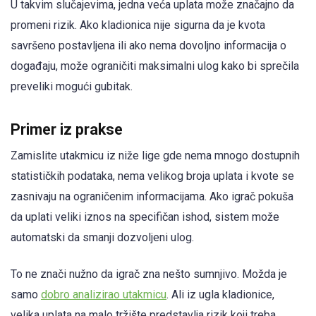
U takvim slučajevima, jedna veća uplata može značajno da
promeni rizik. Ako kladionica nije sigurna da je kvota
savršeno postavljena ili ako nema dovoljno informacija o
događaju, može ograničiti maksimalni ulog kako bi sprečila
preveliki mogući gubitak.
Primer iz prakse
Zamislite utakmicu iz niže lige gde nema mnogo dostupnih
statističkih podataka, nema velikog broja uplata i kvote se
zasnivaju na ograničenim informacijama. Ako igrač pokuša
da uplati veliki iznos na specifičan ishod, sistem može
automatski da smanji dozvoljeni ulog.
To ne znači nužno da igrač zna nešto sumnjivo. Možda je
samo
dobro analizirao utakmicu
. Ali iz ugla kladionice,
velika uplata na malo tržište predstavlja rizik koji treba