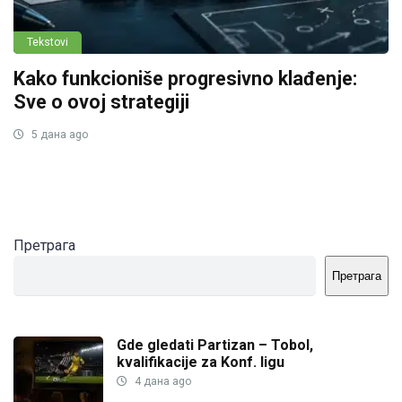
Tekstovi
Kako funkcioniše progresivno klađenje:
Sve o ovoj strategiji
5 дана ago
Претрага
Претрага
Gde gledati Partizan – Tobol,
kvalifikacije za Konf. ligu
4 дана ago