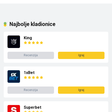
Najbolje kladionice
King
Recenzija
Igraj
1xBet
Recenzija
Igraj
Superbet