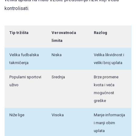
kontrolisati.
Tip tržišta
Verovatnoća
Razlog
limita
Velika fudbalska
Niska
Velika likvidnost i
takmičenja
veliki broj uplata
Popularni sportovi
Srednja
Brze promene
uživo
kvota i veća
mogućnost
greške
Niže lige
Visoka
Manje informacija
i manji obim
uplata