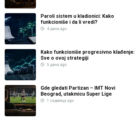
Paroli sistem u kladionici: Kako
funkcioniše i da li vredi?
4 дана ago
Kako funkcioniše progresivno klađenje:
Sve o ovoj strategiji
5 дана ago
Gde gledati Partizan – IMT Novi
Beograd, utakmicu Super Lige
1 седмица ago