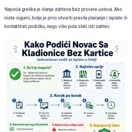
Najveća greška je slanje zahteva bez provere uslova. Ako
niste sigurni, bolje je prvo otvoriti pravila plaćanja i isplate ili
kontaktirati podršku, nego više puta slati isti zahtev.