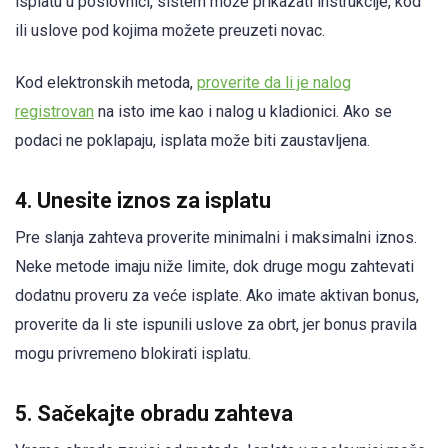
isplatu u poslovnici, sistem može prikazati instrukcije, kod
ili uslove pod kojima možete preuzeti novac.
Kod elektronskih metoda,
proverite da li je nalog
registrovan
na isto ime kao i nalog u kladionici. Ako se
podaci ne poklapaju, isplata može biti zaustavljena.
4. Unesite iznos za isplatu
Pre slanja zahteva proverite minimalni i maksimalni iznos.
Neke metode imaju niže limite, dok druge mogu zahtevati
dodatnu proveru za veće isplate. Ako imate aktivan bonus,
proverite da li ste ispunili uslove za obrt, jer bonus pravila
mogu privremeno blokirati isplatu.
5. Sačekajte obradu zahteva