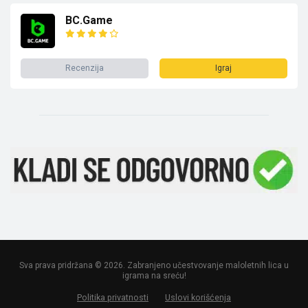
BC.Game
Recenzija
Igraj
Sva prava pridržana © 2026. Zabranjeno učestvovanje maloletnih lica u
igrama na sreću!
Politika privatnosti
Uslovi korišćenja