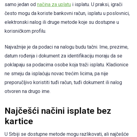
samo jedan od
načina za uplatu
i isplatu. U praksi, igrači
često mogu da koriste bankovni račun, isplatu u poslovnici,
elektronski nalog ili druge metode koje su dostupne u
korisničkom profilu.
Najvažnije je da podaci na nalogu budu tačni. Ime, prezime,
datum rođenja i dokument za identifikaciju moraju da se
poklapaju sa podacima osobe koja traži isplatu. Kladionice
ne smeju da isplaćuju novac trećim licima, pa nije
preporučljivo koristiti tuđi račun, tuđi dokument ili nalog
otvoren na drugo ime.
Najčešći načini isplate bez
kartice
U Srbiji se dostupne metode mogu razlikovati, ali najčešće