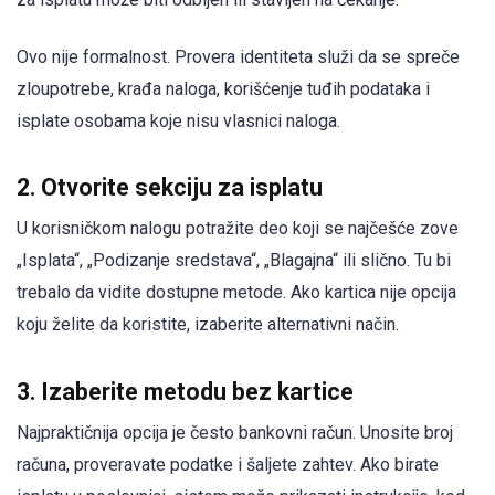
Ovo nije formalnost. Provera identiteta služi da se spreče
zloupotrebe, krađa naloga, korišćenje tuđih podataka i
isplate osobama koje nisu vlasnici naloga.
2. Otvorite sekciju za isplatu
U korisničkom nalogu potražite deo koji se najčešće zove
„Isplata“, „Podizanje sredstava“, „Blagajna“ ili slično. Tu bi
trebalo da vidite dostupne metode. Ako kartica nije opcija
koju želite da koristite, izaberite alternativni način.
3. Izaberite metodu bez kartice
Najpraktičnija opcija je često bankovni račun. Unosite broj
računa, proveravate podatke i šaljete zahtev. Ako birate