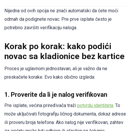
Nijedna od ovih opcija ne znači automatski da ćete moći
odmah da podignete novac. Pre prve isplate često je
potrebno završiti verifikaciju naloga.
Korak po korak: kako podići
novac sa kladionice bez kartice
Proces je uglavnom jednostavan, ali je važno da ne
preskačete korake. Evo kako obično izgleda:
1. Proverite da li je nalog verifikovan
Pre isplate, većina priređivača traži
potvrdu identiteta
. To
može uključivati fotografiju ličnog dokumenta, dokaz adrese
ili proveru broja telefona. Ako nalog nije verifikovan, zahtev
za isplatu može biti odbijen ili stavljen na čekanje.