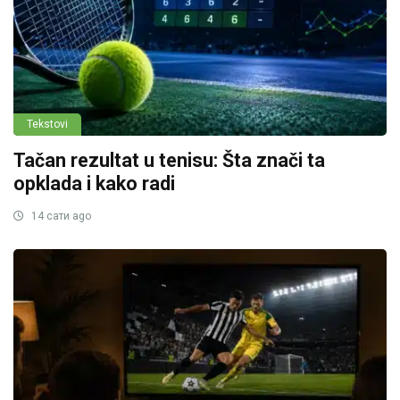
Tekstovi
Tačan rezultat u tenisu: Šta znači ta
opklada i kako radi
14 сати ago