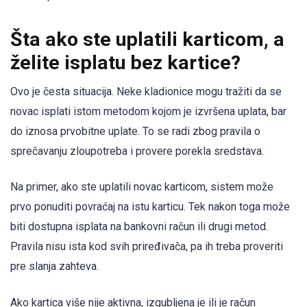
Šta ako ste uplatili karticom, a
želite isplatu bez kartice?
Ovo je česta situacija. Neke kladionice mogu tražiti da se
novac isplati istom metodom kojom je izvršena uplata, bar
do iznosa prvobitne uplate. To se radi zbog pravila o
sprečavanju zloupotreba i provere porekla sredstava.
Na primer, ako ste uplatili novac karticom, sistem može
prvo ponuditi povraćaj na istu karticu. Tek nakon toga može
biti dostupna isplata na bankovni račun ili drugi metod.
Pravila nisu ista kod svih priređivača, pa ih treba proveriti
pre slanja zahteva.
Ako kartica više nije aktivna, izgubljena je ili je račun