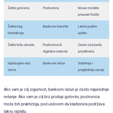
Želite gotovinu
Poslovnica
Novac možete
preuzeti fizički
Želite trag
Bankovni transfer
Lakše pratite
transakcije
uplatu
Želite bržu obradu
Poslovnica ili
Zavisi od pravila
digitalna metoda
priređivača
Isplaćujete veći
Bankovni račun
Stabilnija i
iznos
preglednija opcija
Ako vam je cilj sigurnost, bankovni račun je često najurednije
rešenje. Ako vam je cilj brz pristup gotovini, poslovnica
može biti praktičnija, pod uslovom da kladionica podržava
takvu isplatu.