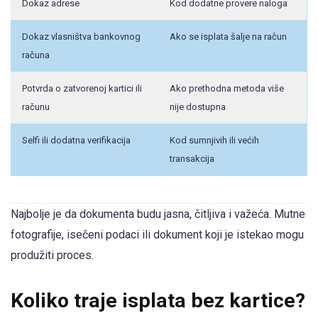
Dokaz adrese
Kod dodatne provere naloga
Dokaz vlasništva bankovnog
Ako se isplata šalje na račun
računa
Potvrda o zatvorenoj kartici ili
Ako prethodna metoda više
računu
nije dostupna
Selfi ili dodatna verifikacija
Kod sumnjivih ili većih
transakcija
Najbolje je da dokumenta budu jasna, čitljiva i važeća. Mutne
fotografije, isečeni podaci ili dokument koji je istekao mogu
produžiti proces.
Koliko traje isplata bez kartice?