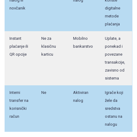
nalog ili
nalog
koriste
novčanik
digitalne
metode
plaćanja
Instant
Ne za
Mobilno
Uplate, a
plaćanje ili
klasičnu
bankarstvo
ponekad i
QR opcije
karticu
povezane
transakcije,
zavisno od
sistema
Interni
Ne
Aktiviran
Igrače koji
transfer na
nalog
žele da
korisnički
sredstva
račun
ostanu na
nalogu