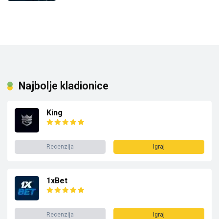
Najbolje kladionice
King
Recenzija
Igraj
1xBet
Recenzija
Igraj