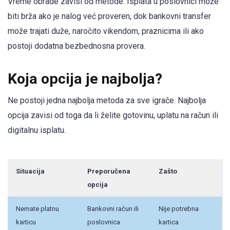
Vreme obrade zavisi od metode. Isplata u poslovnici može
biti brža ako je nalog već proveren, dok bankovni transfer
može trajati duže, naročito vikendom, praznicima ili ako
postoji dodatna bezbednosna provera.
Koja opcija je najbolja?
Ne postoji jedna najbolja metoda za sve igrače. Najbolja
opcija zavisi od toga da li želite gotovinu, uplatu na račun ili
digitalnu isplatu.
Situacija
Preporučena
Zašto
opcija
Nemate platnu
Bankovni račun ili
Nije potrebna
karticu
poslovnica
kartica