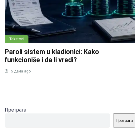
Tekstovi
Paroli sistem u kladionici: Kako
funkcioniše i da li vredi?
5 дана ago
Претрага
Претрага