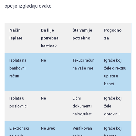
opcije izgledaju ovako:
Način
Da li je
Šta vam je
Pogodno
isplate
potrebna
potrebno
za
kartica?
Isplata na
Ne
Tekući račun
Igrače koji
bankovni
na vaše ime
žele direktnu
račun
uplatu u
banci
Isplata u
Ne
Lični
Igrače koji
poslovnici
dokument i
žele
nalog/tiket
gotovinu
Elektronski
Ne uvek
Verifikovan
Igrače koji