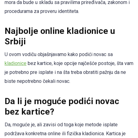
mora da bude u skladu sa pravilima priređivača, zakonom i
procedurama za proveru identiteta.
Najbolje online kladionice u
Srbiji
U ovom vodiču objašnjavamo kako podići novac sa
kladionice
bez kartice, koje opcije najčešće postoje, šta vam
je potrebno pre isplate i na šta treba obratiti pažnju da ne
biste nepotrebno čekali novac.
Da li je moguće podići novac
bez kartice?
Da, moguće je, ali zavisi od toga koje metode isplate
podržava konkretna online ili fizička kladionica. Kartica je