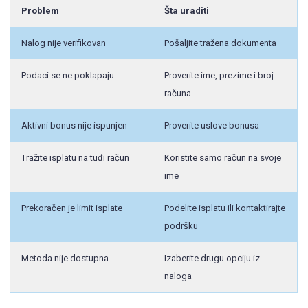
Problem
Šta uraditi
Nalog nije verifikovan
Pošaljite tražena dokumenta
Podaci se ne poklapaju
Proverite ime, prezime i broj
računa
Aktivni bonus nije ispunjen
Proverite uslove bonusa
Tražite isplatu na tuđi račun
Koristite samo račun na svoje
ime
Prekoračen je limit isplate
Podelite isplatu ili kontaktirajte
podršku
Metoda nije dostupna
Izaberite drugu opciju iz
naloga