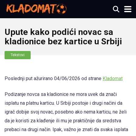
Upute kako podići novac sa
kladionice bez kartice u Srbiji
Tekstovi
Poslednji put ažurirano 04/06/2026 od strane
Kladomat
Podizanje novca sa kladionice ne mora uvek da znači
isplatu na platnu karticu. U Srbiji postoje i drugi načini da
igrač dobije svoj novac, posebno ako nema karticu, ne želi
da je koristi za klađenje ili mu je praktičnije da sredstva
prebaci na drugi način. Ipak, važno je znati da svaka isplata