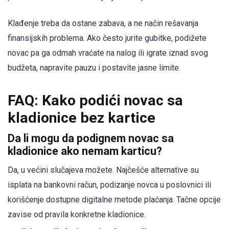
Klađenje treba da ostane zabava, a ne način rešavanja
finansijskih problema. Ako često jurite gubitke, podižete
novac pa ga odmah vraćate na nalog ili igrate iznad svog
budžeta, napravite pauzu i postavite jasne limite.
FAQ: Kako podići novac sa
kladionice bez kartice
Da li mogu da podignem novac sa
kladionice ako nemam karticu?
Da, u većini slučajeva možete. Najčešće alternative su
isplata na bankovni račun, podizanje novca u poslovnici ili
korišćenje dostupne digitalne metode plaćanja. Tačne opcije
zavise od pravila konkretne kladionice.