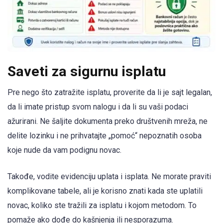
Saveti za sigurnu isplatu
Pre nego što zatražite isplatu, proverite da li je sajt legalan,
da li imate pristup svom nalogu i da li su vaši podaci
ažurirani. Ne šaljite dokumenta preko društvenih mreža, ne
delite lozinku i ne prihvatajte „pomoć“ nepoznatih osoba
koje nude da vam podignu novac.
Takođe, vodite evidenciju uplata i isplata. Ne morate praviti
komplikovane tabele, ali je korisno znati kada ste uplatili
novac, koliko ste tražili za isplatu i kojom metodom. To
pomaže ako dođe do kašnjenja ili nesporazuma.