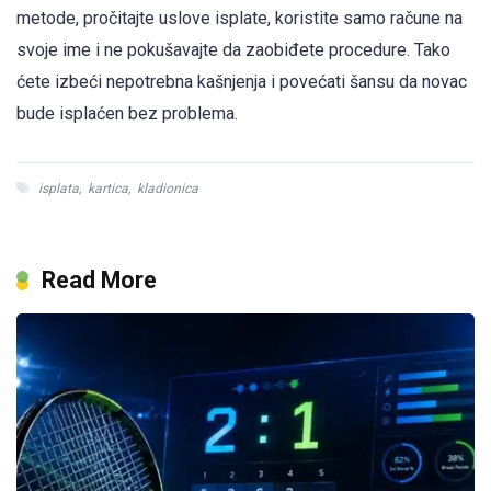
metode, pročitajte uslove isplate, koristite samo račune na
svoje ime i ne pokušavajte da zaobiđete procedure. Tako
ćete izbeći nepotrebna kašnjenja i povećati šansu da novac
bude isplaćen bez problema.
isplata
,
kartica
,
kladionica
Read More