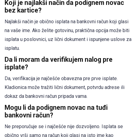
Koji je najlakši način da podignem novac
bez kartice?
Najlakši način je obično isplata na bankovni račun koji glasi
na vaše ime. Ako želite gotovinu, praktična opcija može biti
isplata u poslovnici, uz lični dokument i ispunjene uslove za
isplatu.
Da li moram da verifikujem nalog pre
isplate?
Da, verifikacija je najčešće obavezna pre prve isplate.
Kladionica može tražiti lični dokument, potvrdu adrese ili
dokaz da bankovni račun pripada vama.
Mogu li da podignem novac na tuđi
bankovni račun?
Ne preporučuje se i najčešće nije dozvoljeno. Isplata se
obično vrši samo na račun koji glasi na isto ime kao