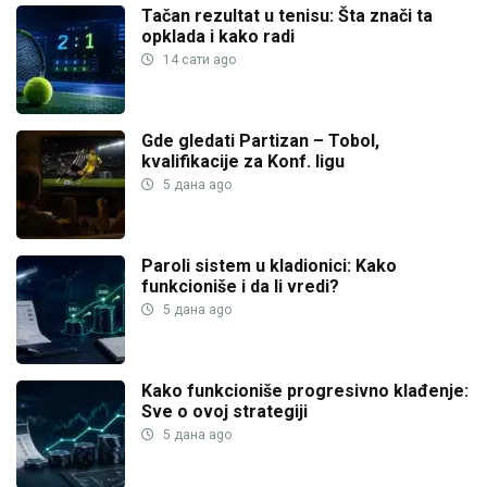
Tačan rezultat u tenisu: Šta znači ta
opklada i kako radi
14 сати ago
Gde gledati Partizan – Tobol,
kvalifikacije za Konf. ligu
5 дана ago
Paroli sistem u kladionici: Kako
funkcioniše i da li vredi?
5 дана ago
Kako funkcioniše progresivno klađenje:
Sve o ovoj strategiji
5 дана ago