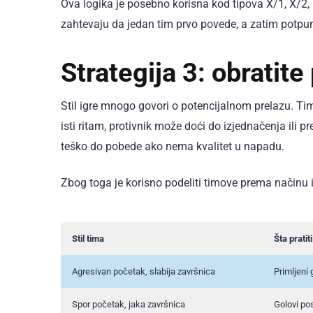
Ova logika je posebno korisna kod tipova X/1, X/2, 1
zahtevaju da jedan tim prvo povede, a zatim potpu
Strategija 3: obratite 
Stil igre mnogo govori o potencijalnom prelazu. Tim
isti ritam, protivnik može doći do izjednačenja ili p
teško do pobede ako nema kvalitet u napadu.
Zbog toga je korisno podeliti timove prema načinu i
Stil tima
Šta pratiti
Agresivan početak, slabija završnica
Primljeni
Spor početak, jaka završnica
Golovi po