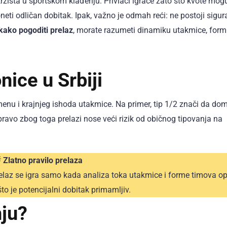
ih tržišta u sportskom klađenju. Privlači igrače zato što kvote mogu
ti odličan dobitak. Ipak, važno je odmah reći: ne postoji sigur
kako pogoditi prelaz
, morate razumeti dinamiku utakmice, for
nice u Srbiji
enu i krajnjeg ishoda utakmice. Na primer, tip 1/2 znači da do
pravo zbog toga prelazi nose veći rizik od običnog tipovanja na

Zlatno pravilo prelaza
Prelaz se igra samo kada analiza toka utakmice i forme timova 
 što je potencijalni dobitak primamljiv.
nju?