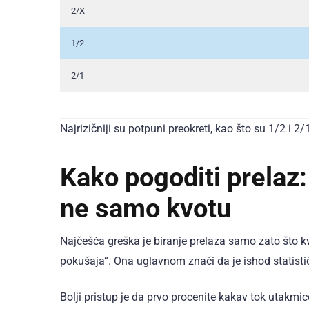
2/X
1/2
2/1
Najrizičniji su potpuni preokreti, kao što su 1/2 i 
Kako pogoditi prelaz:
ne samo kvotu
Najčešća greška je biranje prelaza samo zato što kv
pokušaja“. Ona uglavnom znači da je ishod statisti
Bolji pristup je da prvo procenite kakav tok utakmic