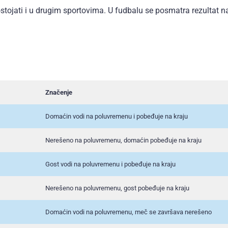
tojati i u drugim sportovima. U fudbalu se posmatra rezultat n
Značenje
Domaćin vodi na poluvremenu i pobeđuje na kraju
Nerešeno na poluvremenu, domaćin pobeđuje na kraju
Gost vodi na poluvremenu i pobeđuje na kraju
Nerešeno na poluvremenu, gost pobeđuje na kraju
Domaćin vodi na poluvremenu, meč se završava nerešeno