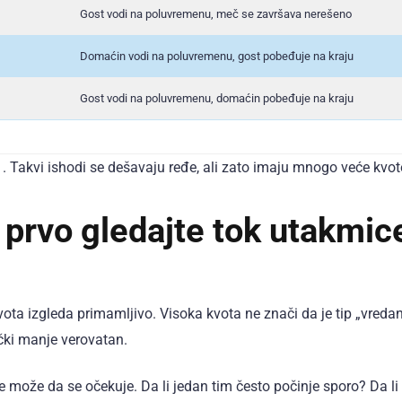
Gost vodi na poluvremenu, meč se završava nerešeno
Domaćin vodi na poluvremenu, gost pobeđuje na kraju
Gost vodi na poluvremenu, domaćin pobeđuje na kraju
2/1. Takvi ishodi se dešavaju ređe, ali zato imaju mnogo veće kvot
 prvo gledajte tok utakmic
ota izgleda primamljivo. Visoka kvota ne znači da je tip „vreda
čki manje verovatan.
e može da se očekuje. Da li jedan tim često počinje sporo? Da li