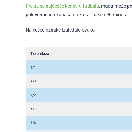
Prelaz se najčešće koristi u fudbalu
, mada može pos
poluvremenu i konačan rezultat nakon 90 minuta.
Najčešće oznake izgledaju ovako:
Tip prelaza
1/1
X/1
2/2
X/2
1/X