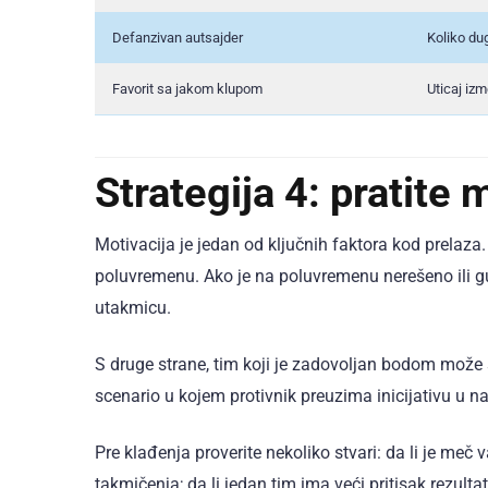
Defanzivan autsajder
Koliko dug
Favorit sa jakom klupom
Uticaj iz
Strategija 4: pratite
Motivacija je jedan od ključnih faktora kod prelaz
poluvremenu. Ako je na poluvremenu nerešeno ili gubi
utakmicu.
S druge strane, tim koji je zadovoljan bodom može s
scenario u kojem protivnik preuzima inicijativu u n
Pre klađenja proverite nekoliko stvari: da li je meč
takmičenja; da li jedan tim ima veći pritisak rezultata;