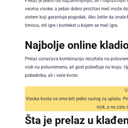
Prelaz je jedno od najzanimljivijih, ali i najrizičnij
veoma visoke, a jedan dobro pročitan meč može done
sistem koji garantuje pogodak. Ako želite da znate
timova, stil igre i kontekst u kojem se meč igra.
Najbolje online kladio
Prelaz označava kombinaciju rezultata na poluvrem
vodi na poluvremenu, ali gost pobeđuje na kraju. U
pobednika, ali i veće kvote.

Visoka kvota ne sme biti jedini razlog za uplatu. 
rizik, a ne zato
Šta je prelaz u klađe