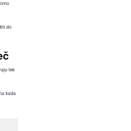
sivno
iti do
eč
vaju tek
sna kada