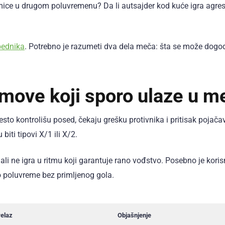
kmice u drugom poluvremenu? Da li autsajder kod kuće igra agre
bednika
. Potrebno je razumeti dva dela meča: šta se može dogod
 timove koji sporo ulaze u m
sto kontrolišu posed, čekaju grešku protivnika i pritisak pojača
ti tipovi X/1 ili X/2.
 ali ne igra u ritmu koji garantuje rano vođstvo. Posebno je kori
o poluvreme bez primljenog gola.
relaz
Objašnjenje