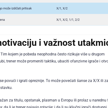
o može izdržati pritisak
X/1, X/2
mena
X/1, X/2, 1/1, 2/2
 motivaciju i važnost utakmi
a. Tim kojem je pobeda neophodna često rizikuje više u drugom
, trener može promeniti taktiku, ubaciti ofanzivne igrače i otvo
e povući i igrati opreznije. To može povećati šanse za X/X ili z
astavku.
 važan za titulu, opstanak, plasman u Evropu ili prolaz u narednu
 da li je trener najavio rotacije; i da li su ključni igrači dostupni.