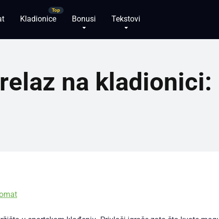
at
Kladionice
Bonusi
Tekstovi
elaz na kladionici: 
domat