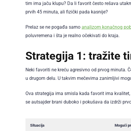
tim ima jaču klupu? Da li favorit često rešava uta
prvih 45 minuta, ali fizički pada kasnije?
Prelaz se ne pogađa samo
analizom konačnog po
poluvremena i šta je realno očekivati do kraja.
Strategija 1: tražite
Neki favoriti ne kreću agresivno od prvog minuta. Če
u drugom delu. U takvim mečevima zanimljivi mogu bi
Ova strategija ima smisla kada favorit ima kvalitet,
se autsajder brani duboko i pokušava da izdrži prv
Situacija
Mogući p