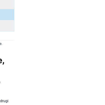
e.
e,
n
 drugi