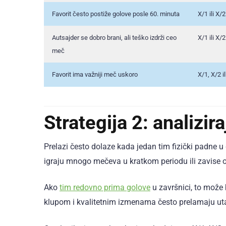
Favorit često postiže golove posle 60. minuta
X/1 ili X/2
Autsajder se dobro brani, ali teško izdrži ceo
X/1 ili X/2
meč
Favorit ima važniji meč uskoro
X/1, X/2 i
Strategija 2: analizira
Prelazi često dolaze kada jedan tim fizički padne 
igraju mnogo mečeva u kratkom periodu ili zavise o
Ako
tim redovno prima golove
u završnici, to može 
klupom i kvalitetnim izmenama često prelamaju ut