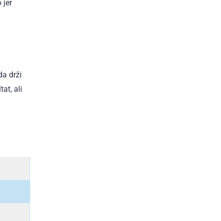
 jer
da drži
at, ali