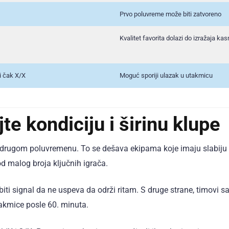
Prvo poluvreme može biti zatvoreno
Kvalitet favorita dolazi do izražaja kas
li čak X/X
Moguć sporiji ulazak u utakmicu
jte kondiciju i širinu klupe
u drugom poluvremenu. To se dešava ekipama koje imaju slabiju r
d malog broja ključnih igrača.
biti signal da ne uspeva da održi ritam. S druge strane, timovi 
akmice posle 60. minuta.