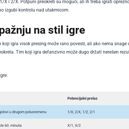
/X i 2/X. Potpuni preokreti su mogući, ali ih treba igrati oprezno
no izgubi kontrolu nad utakmicom.
pažnju na stil igre
 koji igra visok presing može rano povesti, ali ako nema snage 
reokreta. Tim koji igra defanzivno može dugo držati nerešen rezult
gre:
Potencijalni prelaz
 golovi u drugom poluvremenu
1/X, 2/X, 1/2, 2/1
sle 60. minuta
X/1, X/2