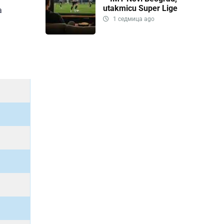
utakmicu Super Lige
a
1 седмица ago