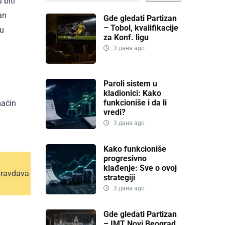
 biti
an
Gde gledati Partizan
– Tobol, kvalifikacije
mu
za Konf. ligu
3 дана ago
Paroli sistem u
kladionici: Kako
funkcioniše i da li
maćin
vredi?
3 дана ago
Kako funkcioniše
progresivno
klađenje: Sve o ovoj
opravdava
strategiji
3 дана ago
Gde gledati Partizan
– IMT Novi Beograd,