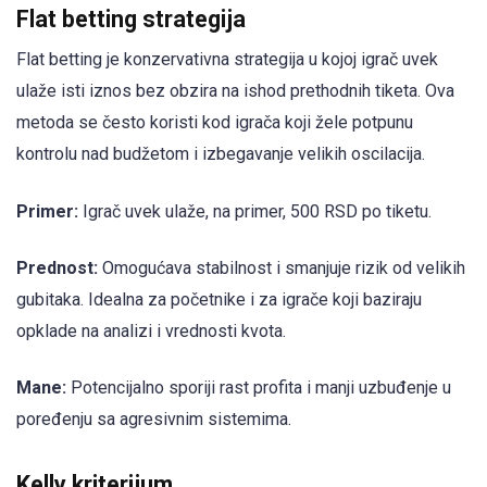
Flat betting strategija
Flat betting je konzervativna strategija u kojoj igrač uvek
ulaže isti iznos bez obzira na ishod prethodnih tiketa. Ova
metoda se često koristi kod igrača koji žele potpunu
kontrolu nad budžetom i izbegavanje velikih oscilacija.
Primer:
Igrač uvek ulaže, na primer, 500 RSD po tiketu.
Prednost:
Omogućava stabilnost i smanjuje rizik od velikih
gubitaka. Idealna za početnike i za igrače koji baziraju
opklade na analizi i vrednosti kvota.
Mane:
Potencijalno sporiji rast profita i manji uzbuđenje u
poređenju sa agresivnim sistemima.
Kelly kriterijum