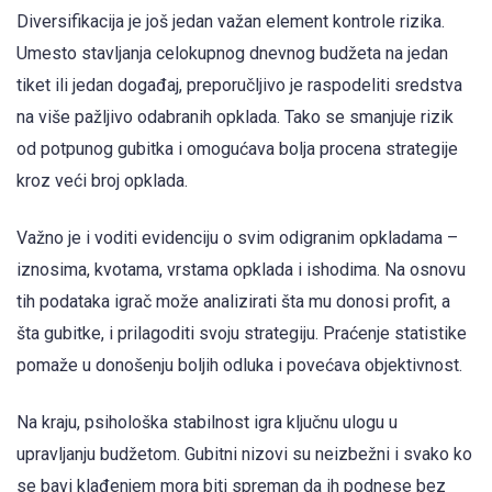
Diversifikacija je još jedan važan element kontrole rizika.
Umesto stavljanja celokupnog dnevnog budžeta na jedan
tiket ili jedan događaj, preporučljivo je raspodeliti sredstva
na više pažljivo odabranih opklada. Tako se smanjuje rizik
od potpunog gubitka i omogućava bolja procena strategije
kroz veći broj opklada.
Važno je i voditi evidenciju o svim odigranim opkladama –
iznosima, kvotama, vrstama opklada i ishodima. Na osnovu
tih podataka igrač može analizirati šta mu donosi profit, a
šta gubitke, i prilagoditi svoju strategiju. Praćenje statistike
pomaže u donošenju boljih odluka i povećava objektivnost.
Na kraju, psihološka stabilnost igra ključnu ulogu u
upravljanju budžetom. Gubitni nizovi su neizbežni i svako ko
se bavi klađenjem mora biti spreman da ih podnese bez