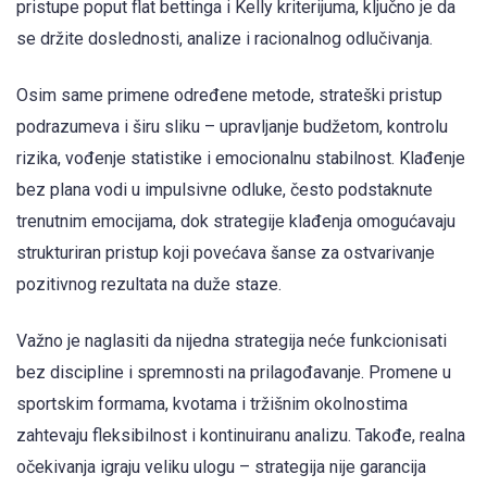
pristupe poput flat bettinga i Kelly kriterijuma, ključno je da
se držite doslednosti, analize i racionalnog odlučivanja.
Osim same primene određene metode, strateški pristup
podrazumeva i širu sliku – upravljanje budžetom, kontrolu
rizika, vođenje statistike i emocionalnu stabilnost. Klađenje
bez plana vodi u impulsivne odluke, često podstaknute
trenutnim emocijama, dok strategije klađenja omogućavaju
strukturiran pristup koji povećava šanse za ostvarivanje
pozitivnog rezultata na duže staze.
Važno je naglasiti da nijedna strategija neće funkcionisati
bez discipline i spremnosti na prilagođavanje. Promene u
sportskim formama, kvotama i tržišnim okolnostima
zahtevaju fleksibilnost i kontinuiranu analizu. Takođe, realna
očekivanja igraju veliku ulogu – strategija nije garancija