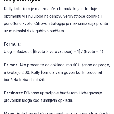
Kelly kriterijum je matematička formula koja određuje
optimalnu visinu uloga na osnovu verovatnoće dobitka i
ponuđene kvote. Cilj ove strategije je maksimizacija profita
uz minimalni rizik gubitka budžeta.
Formula:
Ulog = Budžet × [(kvota × verovatnoća) – 1] / (kvota – 1)
Primer:
Ako procenite da opklada ima 60% šanse da prođe,
a kvota je 2.00, Kelly formula vam govori koliki procenat
budžeta treba da uložite.
Prednost:
Efikasno upravljanje budžetom i izbegavanje
prevelikih uloga kod sumnjivih opklada.
Mane:
Potrebno je tačno proceniti verovatnoću, što je često