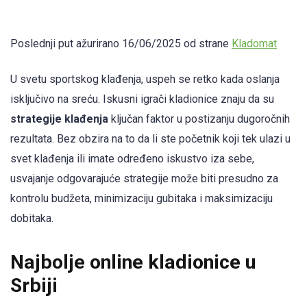
Poslednji put ažurirano 16/06/2025 od strane
Kladomat
U svetu sportskog klađenja, uspeh se retko kada oslanja
isključivo na sreću. Iskusni igrači kladionice znaju da su
strategije klađenja
ključan faktor u postizanju dugoročnih
rezultata. Bez obzira na to da li ste početnik koji tek ulazi u
svet klađenja ili imate određeno iskustvo iza sebe,
usvajanje odgovarajuće strategije može biti presudno za
kontrolu budžeta, minimizaciju gubitaka i maksimizaciju
dobitaka.
Najbolje online kladionice u
Srbiji