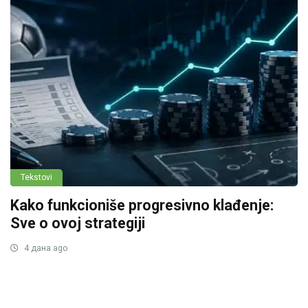
Tekstovi
Kako funkcioniše progresivno klađenje:
Sve o ovoj strategiji
4 дана ago