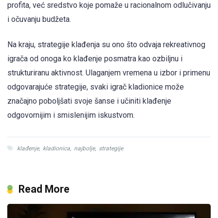
profita, već sredstvo koje pomaže u racionalnom odlučivanju
i očuvanju budžeta.
Na kraju, strategije klađenja su ono što odvaja rekreativnog
igrača od onoga ko klađenje posmatra kao ozbiljnu i
strukturiranu aktivnost. Ulaganjem vremena u izbor i primenu
odgovarajuće strategije, svaki igrač kladionice može
značajno poboljšati svoje šanse i učiniti klađenje
odgovornijim i smislenijim iskustvom.
klađenje
,
kladionica
,
najbolje
,
strategije
Read More