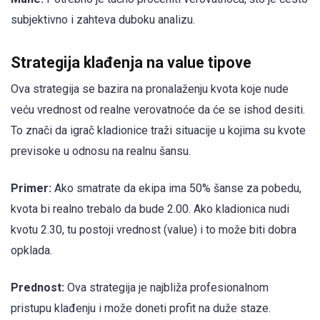
subjektivno i zahteva duboku analizu.
Strategija klađenja na value tipove
Ova strategija se bazira na pronalaženju kvota koje nude
veću vrednost od realne verovatnoće da će se ishod desiti.
To znači da igrač kladionice traži situacije u kojima su kvote
previsoke u odnosu na realnu šansu.
Primer:
Ako smatrate da ekipa ima 50% šanse za pobedu,
kvota bi realno trebalo da bude 2.00. Ako kladionica nudi
kvotu 2.30, tu postoji vrednost (value) i to može biti dobra
opklada.
Prednost:
Ova strategija je najbliža profesionalnom
pristupu klađenju i može doneti profit na duže staze.