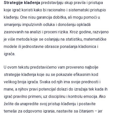
Strategije klađenja
predstavljaju skup pravila i pristupa
koje igrač koristi kako bi racionalno i sistematski pristupio
klađenju. One nisu garancija dobitka, ali mogu pomoći u
smanjenju impulzivnih odluka i donošenju opkladâ
zasnovanih na analizi i proceni rizika. Kroz godine, razvijeno
je više metoda koje se oslanjaju na statistiku, matematičke
modele ili jednostavne obrasce ponašanja kladionica i
igrača.
U ovom tekstu predstavićemo vam provereno najbolje
strategije klađenja koje su se pokazale efikasnim kod
velikog broja igrača. Svaka od njih ima svoje prednosti i
mane, a njihov pravi potencijal dolazi do izražaja tek kada ih
igrač pravilno primeni, uz disciplinu i kontrolu emocija. Ako
želite da unapredite svoj pristup klađenju i postavite
temelje za odgovorno igranje, nastavite sa čitanjem – jer