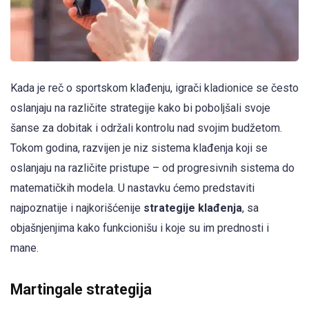
Kada je reč o sportskom klađenju, igrači kladionice se često
oslanjaju na različite strategije kako bi poboljšali svoje
šanse za dobitak i održali kontrolu nad svojim budžetom.
Tokom godina, razvijen je niz sistema klađenja koji se
oslanjaju na različite pristupe – od progresivnih sistema do
matematičkih modela. U nastavku ćemo predstaviti
najpoznatije i najkorišćenije
strategije klađenja
, sa
objašnjenjima kako funkcionišu i koje su im prednosti i
mane.
Martingale strategija