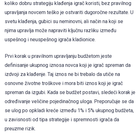
koliko dobru strategiju klađenja igrač koristi, bez pravilnog
upravljanja novcem teško je ostvariti dugoročne rezultate. U
svetu klađenja, gubici su neminovni, ali način na koji se
njima upravlja može napraviti ključnu razliku između
uspešnog i neuspešnog igrača kladionice.
Prvi korak u pravilnom upravljanju budžetom jeste
definisanje ukupnog iznosa novca koji je igrač spreman da
izdvoji za klađenje. Taj iznos ne bi trebalo da utiče na
osnovne životne troškove i mora biti iznos koji je igrač
spreman da izgubi. Kada se budžet postavi, sledeći korak je
određivanje veličine pojedinačnog uloga. Preporučuje se da
se ulog po opkladi kreće između 1% i 5% ukupnog budžeta,
u zavisnosti od tipa strategije i spremnosti igrača da
preuzme rizik.