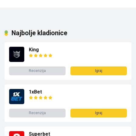
Najbolje kladionice
King
Recenzija
Igraj
1xBet
Recenzija
Igraj
Superbet