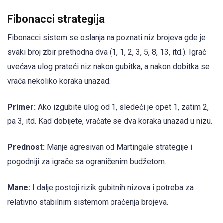
Fibonacci strategija
Fibonacci sistem se oslanja na poznati niz brojeva gde je
svaki broj zbir prethodna dva (1, 1, 2, 3, 5, 8, 13, itd.). Igrač
uvećava ulog prateći niz nakon gubitka, a nakon dobitka se
vraća nekoliko koraka unazad.
Primer:
Ako izgubite ulog od 1, sledeći je opet 1, zatim 2,
pa 3, itd. Kad dobijete, vraćate se dva koraka unazad u nizu.
Prednost:
Manje agresivan od Martingale strategije i
pogodniji za igrače sa ograničenim budžetom.
Mane:
I dalje postoji rizik gubitnih nizova i potreba za
relativno stabilnim sistemom praćenja brojeva.