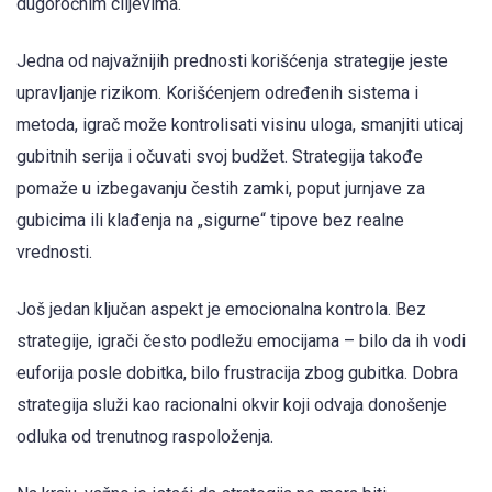
dugoročnim ciljevima.
Jedna od najvažnijih prednosti korišćenja strategije jeste
upravljanje rizikom. Korišćenjem određenih sistema i
metoda, igrač može kontrolisati visinu uloga, smanjiti uticaj
gubitnih serija i očuvati svoj budžet. Strategija takođe
pomaže u izbegavanju čestih zamki, poput jurnjave za
gubicima ili klađenja na „sigurne“ tipove bez realne
vrednosti.
Još jedan ključan aspekt je emocionalna kontrola. Bez
strategije, igrači često podležu emocijama – bilo da ih vodi
euforija posle dobitka, bilo frustracija zbog gubitka. Dobra
strategija služi kao racionalni okvir koji odvaja donošenje
odluka od trenutnog raspoloženja.