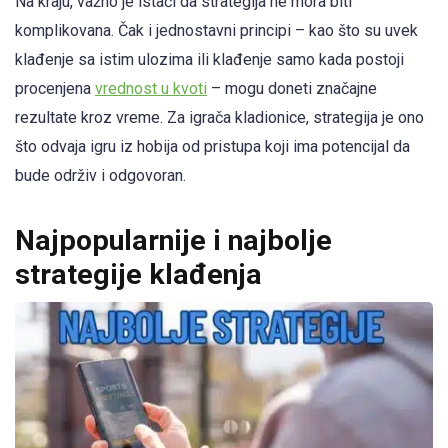
Na kraju, važno je istaći da strategija ne mora biti
komplikovana. Čak i jednostavni principi – kao što su uvek
klađenje sa istim ulozima ili klađenje samo kada postoji
procenjena
vrednost u kvoti
– mogu doneti značajne
rezultate kroz vreme. Za igrača kladionice, strategija je ono
što odvaja igru iz hobija od pristupa koji ima potencijal da
bude održiv i odgovoran.
Najpopularnije i najbolje
strategije klađenja