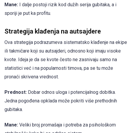
Mane:
I dalje postoji rizik kod dužih serija gubitaka, a i
sporiji je put ka profitu.
Strategija klađenja na autsajdere
Ova strategija podrazumeva sistematsko klađenje na ekipe
ili takmičare koji su autsajderi, odnosno koji imaju visoke
kvote. Ideja je da se kvote često ne zasnivaju samo na
statistici već i na popularnosti timova, pa se tu može
pronaći skrivena vrednost.
Prednost:
Dobar odnos uloga i potencijalnog dobitka.
Jedna pogođena opklada može pokriti više prethodnih
gubitaka.
Mane:
Veliki broj promašaja i potreba za psihološkom