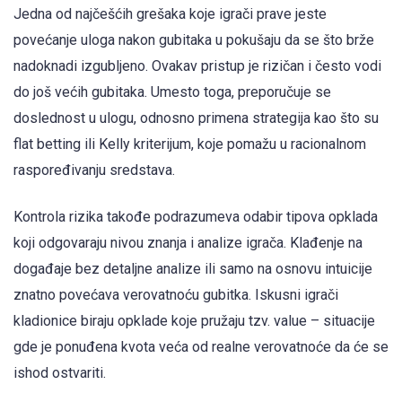
Jedna od najčešćih grešaka koje igrači prave jeste
povećanje uloga nakon gubitaka u pokušaju da se što brže
nadoknadi izgubljeno. Ovakav pristup je rizičan i često vodi
do još većih gubitaka. Umesto toga, preporučuje se
doslednost u ulogu, odnosno primena strategija kao što su
flat betting ili Kelly kriterijum, koje pomažu u racionalnom
raspoređivanju sredstava.
Kontrola rizika takođe podrazumeva odabir tipova opklada
koji odgovaraju nivou znanja i analize igrača. Klađenje na
događaje bez detaljne analize ili samo na osnovu intuicije
znatno povećava verovatnoću gubitka. Iskusni igrači
kladionice biraju opklade koje pružaju tzv. value – situacije
gde je ponuđena kvota veća od realne verovatnoće da će se
ishod ostvariti.