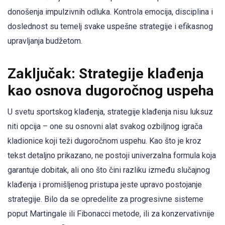
donošenja impulzivnih odluka. Kontrola emocija, disciplina i
doslednost su temelj svake uspešne strategije i efikasnog
upravljanja budžetom.
Zaključak: Strategije klađenja
kao osnova dugoročnog uspeha
U svetu sportskog klađenja, strategije klađenja nisu luksuz
niti opcija – one su osnovni alat svakog ozbiljnog igrača
kladionice koji teži dugoročnom uspehu. Kao što je kroz
tekst detaljno prikazano, ne postoji univerzalna formula koja
garantuje dobitak, ali ono što čini razliku između slučajnog
klađenja i promišljenog pristupa jeste upravo postojanje
strategije. Bilo da se opredelite za progresivne sisteme
poput Martingale ili Fibonacci metode, ili za konzervativnije