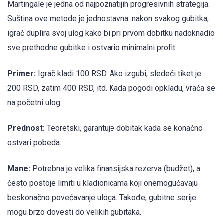
Martingale je jedna od najpoznatijih progresivnih strategija.
Suština ove metode je jednostavna: nakon svakog gubitka,
igrač duplira svoj ulog kako bi pri prvom dobitku nadoknadio
sve prethodne gubitke i ostvario minimalni profit.
Primer:
Igrač kladi 100 RSD. Ako izgubi, sledeći tiket je
200 RSD, zatim 400 RSD, itd. Kada pogodi opkladu, vraća se
na početni ulog.
Prednost:
Teoretski, garantuje dobitak kada se konačno
ostvari pobeda.
Mane:
Potrebna je velika finansijska rezerva (budžet), a
često postoje limiti u kladionicama koji onemogućavaju
beskonačno povećavanje uloga. Takođe, gubitne serije
mogu brzo dovesti do velikih gubitaka.