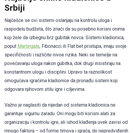
Srbiji
Najčešće se ovi sistemi oslanjaju na kontrolu uloga i
raspodelu budžeta, što znači da su posebno korisni onima
koji žele da izbegnu brz gubitak novca. Sistemi kladionica,
poput
Martingale
, Fibonacci ili Flat bet pristupa, imaju svoje
specifičnosti i različite nivoe rizika. Neki se temelje na
povećavanju uloga nakon gubitka, dok drugi insistiraju na
konstantnom ulogu i disciplini. Upravo ta raznolikost
omogućava igračima kladionice da pronađu sistem koji
odgovara njihovom stilu igre i ciljevima.
Važno je naglasiti da nijedan od sistema kladionica ne
garantuje sigurnu zaradu. Oni mogu biti korisni alati za
organizaciju i kontrolu igre, ali ishod klađenja uvek zavisi od
mnogo faktora – od forme timova i igrača, do nepredviđenih