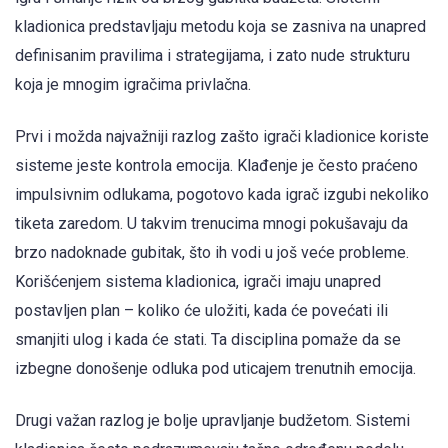
kladionica predstavljaju metodu koja se zasniva na unapred
definisanim pravilima i strategijama, i zato nude strukturu
koja je mnogim igračima privlačna.
Prvi i možda najvažniji razlog zašto igrači kladionice koriste
sisteme jeste kontrola emocija. Klađenje je često praćeno
impulsivnim odlukama, pogotovo kada igrač izgubi nekoliko
tiketa zaredom. U takvim trenucima mnogi pokušavaju da
brzo nadoknade gubitak, što ih vodi u još veće probleme.
Korišćenjem sistema kladionica, igrači imaju unapred
postavljen plan – koliko će uložiti, kada će povećati ili
smanjiti ulog i kada će stati. Ta disciplina pomaže da se
izbegne donošenje odluka pod uticajem trenutnih emocija.
Drugi važan razlog je bolje upravljanje budžetom. Sistemi