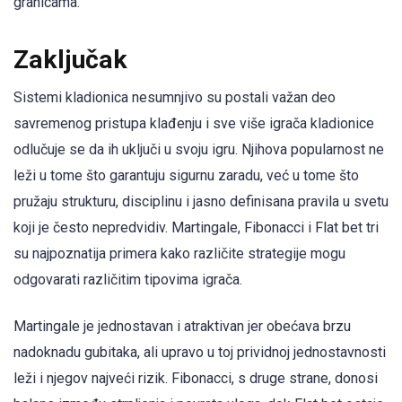
granicama.
Zaključak
Sistemi kladionica nesumnjivo su postali važan deo
savremenog pristupa klađenju i sve više igrača kladionice
odlučuje se da ih uključi u svoju igru. Njihova popularnost ne
leži u tome što garantuju sigurnu zaradu, već u tome što
pružaju strukturu, disciplinu i jasno definisana pravila u svetu
koji je često nepredvidiv. Martingale, Fibonacci i Flat bet tri
su najpoznatija primera kako različite strategije mogu
odgovarati različitim tipovima igrača.
Martingale je jednostavan i atraktivan jer obećava brzu
nadoknadu gubitaka, ali upravo u toj prividnoj jednostavnosti
leži i njegov najveći rizik. Fibonacci, s druge strane, donosi