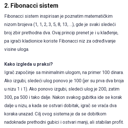
2. Fibonacci sistem
Fibonacci sistem inspirisan je poznatim matematičkim
nizom brojeva (1, 1, 2, 3, 5, 8, 13, …), gde je svaki sledeći
broj zbir prethodna dva. Ovaj princip prenet je i u klađenje,
pa igrači kladionice koriste Fibonacci niz za određivanje
visine uloga.
Kako izgleda u praksi?
Igrač započinje sa minimalnim ulogom, na primer 100 dinara.
Ako izgubi, sledeći ulog ponovo je 100 (jer su prva dva broja
u nizu 1 i 1). Ako ponovo izgubi, sledeći ulog je 200, zatim
300, pa 500 i tako dalje. Nakon svakog gubitka ide se korak
dalje u nizu, a kada se ostvari dobitak, igrač se vraća dva
koraka unazad. Cilj ovog sistema je da se dobitkom
nadoknade prethodni gubici i ostvari manji, ali stabilan profit.