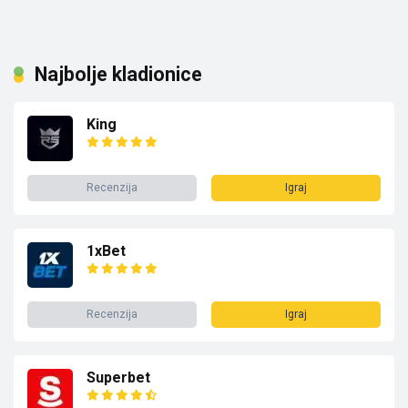
Najbolje kladionice
King
Recenzija
Igraj
1xBet
Recenzija
Igraj
Superbet