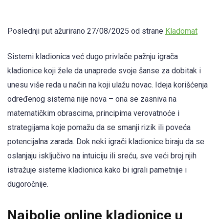
Poslednji put ažurirano 27/08/2025 od strane
Kladomat
Sistemi kladionica već dugo privlače pažnju igrača
kladionice koji žele da unaprede svoje šanse za dobitak i
unesu više reda u način na koji ulažu novac. Ideja korišćenja
određenog sistema nije nova – ona se zasniva na
matematičkim obrascima, principima verovatnoće i
strategijama koje pomažu da se smanji rizik ili poveća
potencijalna zarada. Dok neki igrači kladionice biraju da se
oslanjaju isključivo na intuiciju ili sreću, sve veći broj njih
istražuje sisteme kladionica kako bi igrali pametnije i
dugoročnije.
Najbolje online kladionice u