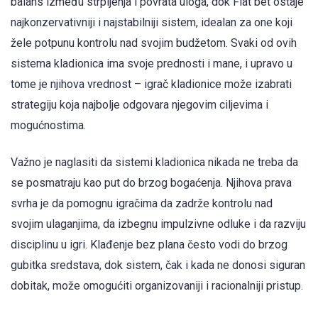
balans između strpljenja i povrata uloga, dok Flat bet ostaje
najkonzervativniji i najstabilniji sistem, idealan za one koji
žele potpunu kontrolu nad svojim budžetom. Svaki od ovih
sistema kladionica ima svoje prednosti i mane, i upravo u
tome je njihova vrednost – igrač kladionice može izabrati
strategiju koja najbolje odgovara njegovim ciljevima i
mogućnostima.
Važno je naglasiti da sistemi kladionica nikada ne treba da
se posmatraju kao put do brzog bogaćenja. Njihova prava
svrha je da pomognu igračima da zadrže kontrolu nad
svojim ulaganjima, da izbegnu impulzivne odluke i da razviju
disciplinu u igri. Klađenje bez plana često vodi do brzog
gubitka sredstava, dok sistem, čak i kada ne donosi siguran
dobitak, može omogućiti organizovaniji i racionalniji pristup.