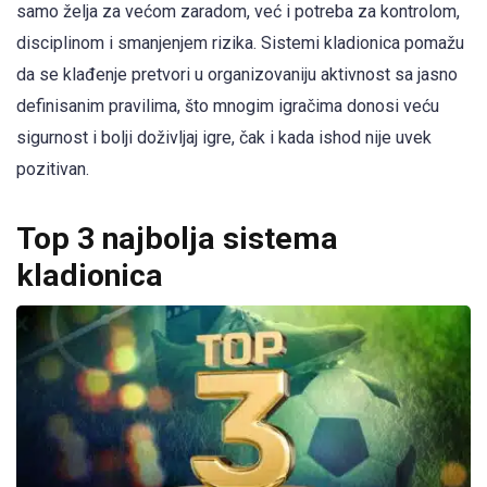
samo želja za većom zaradom, već i potreba za kontrolom,
disciplinom i smanjenjem rizika. Sistemi kladionica pomažu
da se klađenje pretvori u organizovaniju aktivnost sa jasno
definisanim pravilima, što mnogim igračima donosi veću
sigurnost i bolji doživljaj igre, čak i kada ishod nije uvek
pozitivan.
Top 3 najbolja sistema
kladionica