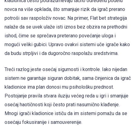
kladionica često podrazumevaju tačno određenu podelu
novca na više opklada, što smanjuje rizik da igrač prerano
potroši sav raspoloživ novac. Na primer, Flat bet strategija
nalaže da se uvek ulaže isti iznos bez obzira na prethodni
ishod, čime se sprečava preterano povećanje uloga i
mogući veliki gubici. Upravo ovakvi sistemi uče igrače kako
da budu strpljivi i da dugoročno raspolažu sredstvima.
Treći razlog jeste osećaj sigurnosti i kontrole. Iako nijedan
sistem ne garantuje siguran dobitak, sama činjenica da igrač
kladionice ima plan donosi mu psihološku prednost.
Postojanje pravila stvara iluziju većeg reda u igri i smanjuje
osećaj haotičnosti koji često prati nasumično klađenje.
Mnogi igrači kladionice ističu da im sistemi pomažu da se
osećaju fokusiranije i samouverenije.