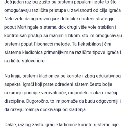
Još jedan razlog zašto su sistemi popularni jeste to što
omogućavaju različite pristupe u zavisnosti od cilja igrača.
Neki žele da agresivno jure dobitak koristeći strategije
poput Martingale sistema, dok drugi više vole stabilan i
kontrolisan pristup sa manjim rizikom, što im omogućavaju
sistemi poput Fibonacci metode. Ta fleksibilnost čini
sisteme kladionica primenljivim na različite tipove igrača i
različite stilove igre.
Na kraju, sistemi kladionica se koriste i zbog edukativnog
aspekta. Igrači koji prate određeni sistem često bolje
razumeju principe verovatnoće, raspodelu rizika i značaj
discipline. Dugoročno, to im pomaže da budu odgovorniji i
da razviju realnija očekivanja od klađenja.
Dakle, razlog zašto igrači kladionice koriste sisteme nije