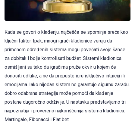
Kada se govori o klađenju, najčešće se spominje sreća kao
ključni faktor. Ipak, mnogi igrači kladionice veruju da
primenom određenih sistema mogu povećati svoje šanse
za dobitak i bolje kontrolisati budžet. Sistemi kladionica
osmišljeni su tako da igračima pruže okvir u kojem će
donositi odluke, a ne da prepuste igru isključivo intuiciji ili
emocijama. Iako nijedan sistem ne garantuje sigurnu zaradu,
dobro odabrana strategija može pomoći da klađenje
postane dugoročno održivije. U nastavku predstavljamo tri
najpoznatija i provereno najkorišćenija sistema kladionica:
Martingale, Fibonacci i Flat bet.