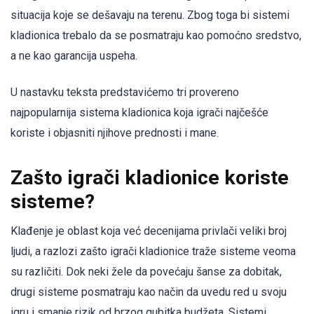
situacija koje se dešavaju na terenu. Zbog toga bi sistemi
kladionica trebalo da se posmatraju kao pomoćno sredstvo,
a ne kao garancija uspeha.
U nastavku teksta predstavićemo tri provereno
najpopularnija sistema kladionica koja igrači najčešće
koriste i objasniti njihove prednosti i mane.
Zašto igrači kladionice koriste
sisteme?
Klađenje je oblast koja već decenijama privlači veliki broj
ljudi, a razlozi zašto igrači kladionice traže sisteme veoma
su različiti. Dok neki žele da povećaju šanse za dobitak,
drugi sisteme posmatraju kao način da uvedu red u svoju
igru i smanje rizik od brzog gubitka budžeta. Sistemi