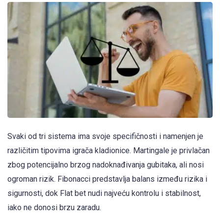
Svaki od tri sistema ima svoje specifičnosti i namenjen je
različitim tipovima igrača kladionice. Martingale je privlačan
zbog potencijalno brzog nadoknađivanja gubitaka, ali nosi
ogroman rizik. Fibonacci predstavlja balans između rizika i
sigurnosti, dok Flat bet nudi najveću kontrolu i stabilnost,
iako ne donosi brzu zaradu.