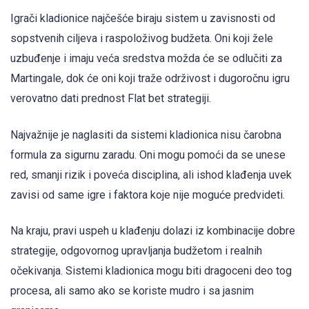
Igrači kladionice najčešće biraju sistem u zavisnosti od
sopstvenih ciljeva i raspoloživog budžeta. Oni koji žele
uzbuđenje i imaju veća sredstva možda će se odlučiti za
Martingale, dok će oni koji traže održivost i dugoročnu igru
verovatno dati prednost Flat bet strategiji.
Najvažnije je naglasiti da sistemi kladionica nisu čarobna
formula za sigurnu zaradu. Oni mogu pomoći da se unese
red, smanji rizik i poveća disciplina, ali ishod klađenja uvek
zavisi od same igre i faktora koje nije moguće predvideti.
Na kraju, pravi uspeh u klađenju dolazi iz kombinacije dobre
strategije, odgovornog upravljanja budžetom i realnih
očekivanja. Sistemi kladionica mogu biti dragoceni deo tog
procesa, ali samo ako se koriste mudro i sa jasnim