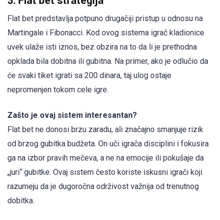
3. Flat bet strategija
Flat bet predstavlja potpuno drugačiji pristup u odnosu na
Martingale i Fibonacci. Kod ovog sistema igrač kladionice
uvek ulaže isti iznos, bez obzira na to da li je prethodna
opklada bila dobitna ili gubitna. Na primer, ako je odlučio da
će svaki tiket igrati sa 200 dinara, taj ulog ostaje
nepromenjen tokom cele igre.
Zašto je ovaj sistem interesantan?
Flat bet ne donosi brzu zaradu, ali značajno smanjuje rizik
od brzog gubitka budžeta. On uči igrača disciplini i fokusira
ga na izbor pravih mečeva, a ne na emocije ili pokušaje da
„juri“ gubitke. Ovaj sistem često koriste iskusni igrači koji
razumeju da je dugoročna održivost važnija od trenutnog
dobitka.