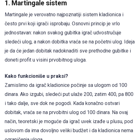
1. Martingale sistem
Martingale je verovatno najpoznatiji sistem kladionica i
često prvi koji igrači isprobaju. Osnovni princip je vrlo
jednostavan: nakon svakog gubitka igrač udvostručuje
sledeći ulog, a nakon dobitka vraća se na početni ulog. Ideja
je da će jedan dobitak nadoknaditi sve prethodne gubitke i
doneti profit u visini prvobitnog uloga.
Kako funkcioniše u praksi?
Zamislimo da igrač kladionice počinje sa ulogom od 100
dinara. Ako izgubi, sledeći put ulaže 200, zatim 400, pa 800
i tako dalje, sve dok ne pogodi. Kada konačno ostvari
dobitak, vraća se na prvobitni ulog od 100 dinara. Na ovaj
način, teoretski je moguće da igrač uvek izađe u plusu, pod
uslovom da ima dovoljno veliki budžet i da kladionica nema
ograničenja uloga.