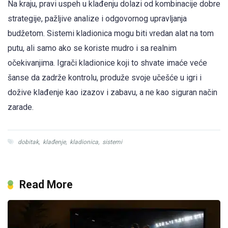
Na kraju, pravi uspeh u klađenju dolazi od kombinacije dobre
strategije, pažljive analize i odgovornog upravljanja
budžetom. Sistemi kladionica mogu biti vredan alat na tom
putu, ali samo ako se koriste mudro i sa realnim
očekivanjima. Igrači kladionice koji to shvate imaće veće
šanse da zadrže kontrolu, produže svoje učešće u igri i
dožive klađenje kao izazov i zabavu, a ne kao siguran način
zarade.
dobitak
,
klađenje
,
kladionica
,
sistemi
Read More