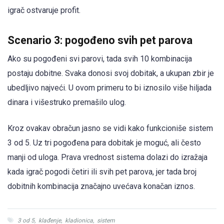
igrač ostvaruje profit.
Scenario 3: pogođeno svih pet parova
Ako su pogođeni svi parovi, tada svih 10 kombinacija
postaju dobitne. Svaka donosi svoj dobitak, a ukupan zbir je
ubedljivo najveći. U ovom primeru to bi iznosilo više hiljada
dinara i višestruko premašilo ulog.
Kroz ovakav obračun jasno se vidi kako funkcioniše sistem
3 od 5. Uz tri pogođena para dobitak je moguć, ali često
manji od uloga. Prava vrednost sistema dolazi do izražaja
kada igrač pogodi četiri ili svih pet parova, jer tada broj
dobitnih kombinacija značajno uvećava konačan iznos.
3 od 5
,
klađenje
,
kladionica
,
sistem