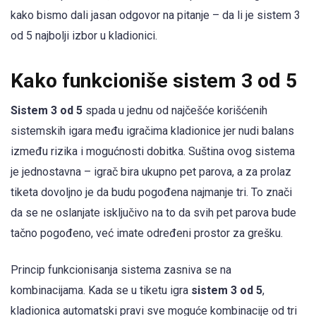
kako bismo dali jasan odgovor na pitanje – da li je sistem 3
od 5 najbolji izbor u kladionici.
Kako funkcioniše sistem 3 od 5
Sistem 3 od 5
spada u jednu od najčešće korišćenih
sistemskih igara među igračima kladionice jer nudi balans
između rizika i mogućnosti dobitka. Suština ovog sistema
je jednostavna – igrač bira ukupno pet parova, a za prolaz
tiketa dovoljno je da budu pogođena najmanje tri. To znači
da se ne oslanjate isključivo na to da svih pet parova bude
tačno pogođeno, već imate određeni prostor za grešku.
Princip funkcionisanja sistema zasniva se na
kombinacijama. Kada se u tiketu igra
sistem 3 od 5
,
kladionica automatski pravi sve moguće kombinacije od tri