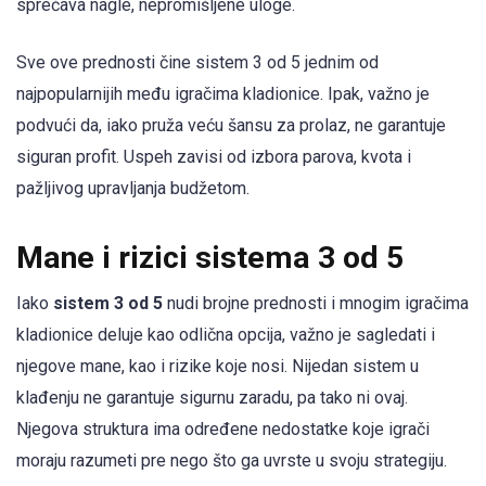
sprečava nagle, nepromišljene uloge.
Sve ove prednosti čine sistem 3 od 5 jednim od
najpopularnijih među igračima kladionice. Ipak, važno je
podvući da, iako pruža veću šansu za prolaz, ne garantuje
siguran profit. Uspeh zavisi od izbora parova, kvota i
pažljivog upravljanja budžetom.
Mane i rizici sistema 3 od 5
Iako
sistem 3 od 5
nudi brojne prednosti i mnogim igračima
kladionice deluje kao odlična opcija, važno je sagledati i
njegove mane, kao i rizike koje nosi. Nijedan sistem u
klađenju ne garantuje sigurnu zaradu, pa tako ni ovaj.
Njegova struktura ima određene nedostatke koje igrači
moraju razumeti pre nego što ga uvrste u svoju strategiju.