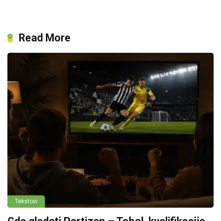
Read More
Tekstovi