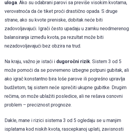
uloga
. Ako su odabrani parovi sa previše visokim kvotama,
verovatnoća da će tiket proći drastično opada. S druge
strane, ako su kvote preniske, dobitak neće biti
zadovoljavajući. Igrači često upadaju u zamku neodmerenog
balansiranja između kvota, pa rezultat može biti
nezadovoljavajući bez obzira na trud.
Na kraju, važno je istaći i
dugoročni rizik
. Sistem 3 od 5
može pomoći da se povremeno izbegne potpuni gubitak, ali
ako igrač konstantno bira loše parove ili pogrešno upravlja
budžetom, taj sistem neće sprečiti ukupne gubitke. Drugim
rečima, on može ublažiti posledice, ali ne rešava osnovni
problem – preciznost prognoze.
Dakle, mane i rizici sistema 3 od 5 ogledaju se u manjim
isplatama kod niskih kvota, rascepkanoj uplati, zavisnosti