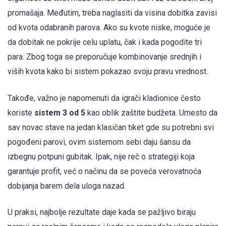
promašaja. Međutim, treba naglasiti da visina dobitka zavisi
od kvota odabranih parova. Ako su kvote niske, moguće je
da dobitak ne pokrije celu uplatu, čak i kada pogodite tri
para. Zbog toga se preporučuje kombinovanje srednjih i
viših kvota kako bi sistem pokazao svoju pravu vrednost.
Takođe, važno je napomenuti da igrači kladionice često
koriste
sistem 3 od 5
kao oblik zaštite budžeta. Umesto da
sav novac stave na jedan klasičan tiket gde su potrebni svi
pogođeni parovi, ovim sistemom sebi daju šansu da
izbegnu potpuni gubitak. Ipak, nije reč o strategiji koja
garantuje profit, već o načinu da se poveća verovatnoća
dobijanja barem dela uloga nazad.
U praksi, najbolje rezultate daje kada se pažljivo biraju