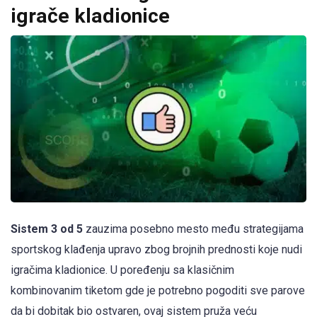
igrače kladionice
Sistem 3 od 5
zauzima posebno mesto među strategijama
sportskog klađenja upravo zbog brojnih prednosti koje nudi
igračima kladionice. U poređenju sa klasičnim
kombinovanim tiketom gde je potrebno pogoditi sve parove
da bi dobitak bio ostvaren, ovaj sistem pruža veću