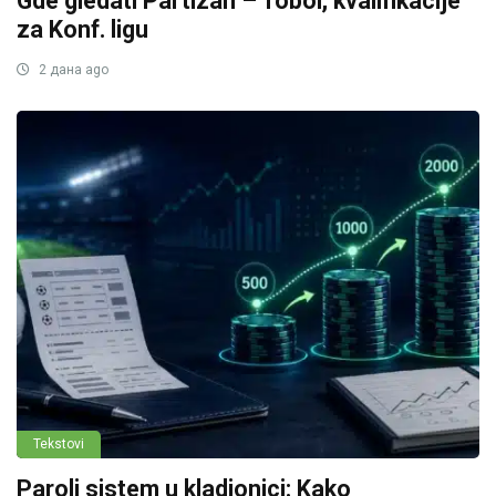
Gde gledati Partizan – Tobol, kvalifikacije
za Konf. ligu
2 дана ago
Tekstovi
Paroli sistem u kladionici: Kako