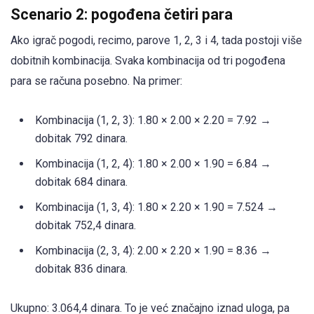
Scenario 2: pogođena četiri para
Ako igrač pogodi, recimo, parove 1, 2, 3 i 4, tada postoji više
dobitnih kombinacija. Svaka kombinacija od tri pogođena
para se računa posebno. Na primer:
Kombinacija (1, 2, 3): 1.80 × 2.00 × 2.20 = 7.92 →
dobitak 792 dinara.
Kombinacija (1, 2, 4): 1.80 × 2.00 × 1.90 = 6.84 →
dobitak 684 dinara.
Kombinacija (1, 3, 4): 1.80 × 2.20 × 1.90 = 7.524 →
dobitak 752,4 dinara.
Kombinacija (2, 3, 4): 2.00 × 2.20 × 1.90 = 8.36 →
dobitak 836 dinara.
Ukupno: 3.064,4 dinara. To je već značajno iznad uloga, pa