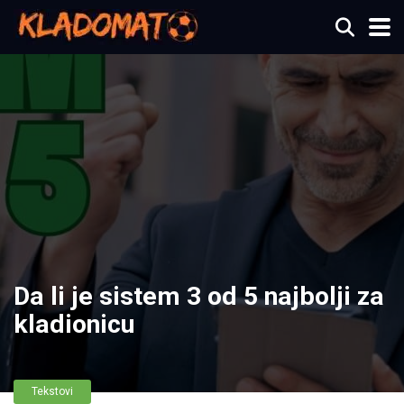
Da li je sistem 3 od 5 najbolji za
kladionicu
Tekstovi