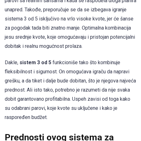
parovi sa realnim šansama i kada se raspodela uloga planira
unapred. Takođe, preporučuje se da se izbegava igranje
sistema 3 od 5 isključivo na vrlo visoke kvote, jer će šanse
za pogodak tada biti znatno manje. Optimalna kombinacija
jesu srednje kvote, koje omogućavaju i pristojan potencijalni
dobitak i realnu mogućnost prolaza.
Dakle,
sistem 3 od 5
funkcioniše tako što kombinuje
fleksibilnost i sigurnost. On omogućava igraču da napravi
grešku, a da tiket i dalje bude dobitan, što je njegova najveća
prednost. Ali isto tako, potrebno je razumeti da nije svaka
dobit garantovano profitabilna. Uspeh zavisi od toga kako
su odabrani parovi, koje kvote su uključene i kako je
raspoređen budžet.
Prednosti ovog sistema za