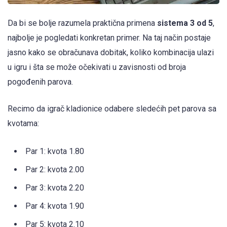
Da bi se bolje razumela praktična primena
sistema 3 od 5
,
najbolje je pogledati konkretan primer. Na taj način postaje
jasno kako se obračunava dobitak, koliko kombinacija ulazi
u igru i šta se može očekivati u zavisnosti od broja
pogođenih parova.
Recimo da igrač kladionice odabere sledećih pet parova sa
kvotama:
Par 1: kvota 1.80
Par 2: kvota 2.00
Par 3: kvota 2.20
Par 4: kvota 1.90
Par 5: kvota 2.10