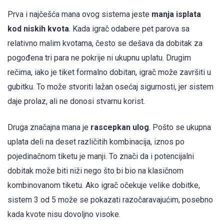
Prva i najčešća mana ovog sistema jeste
manja isplata
kod niskih kvota
. Kada igrač odabere pet parova sa
relativno malim kvotama, često se dešava da dobitak za
pogođena tri para ne pokrije ni ukupnu uplatu. Drugim
rečima, iako je tiket formalno dobitan, igrač može završiti u
gubitku. To može stvoriti lažan osećaj sigurnosti, jer sistem
daje prolaz, ali ne donosi stvarnu korist.
Druga značajna mana je
rascepkan ulog
. Pošto se ukupna
uplata deli na deset različitih kombinacija, iznos po
pojedinačnom tiketu je manji. To znači da i potencijalni
dobitak može biti niži nego što bi bio na klasičnom
kombinovanom tiketu. Ako igrač očekuje velike dobitke,
sistem 3 od 5 može se pokazati razočaravajućim, posebno
kada kvote nisu dovoljno visoke.