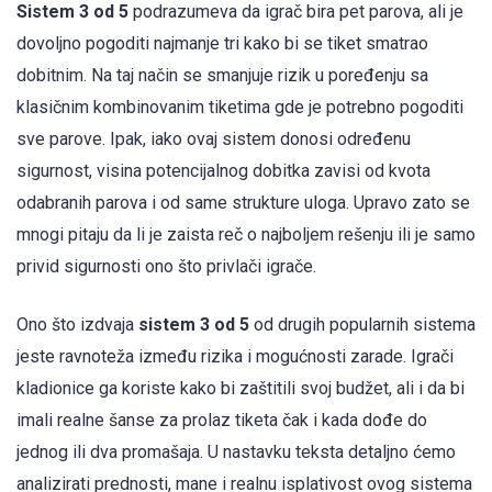
Sistem 3 od 5
podrazumeva da igrač bira pet parova, ali je
dovoljno pogoditi najmanje tri kako bi se tiket smatrao
dobitnim. Na taj način se smanjuje rizik u poređenju sa
klasičnim kombinovanim tiketima gde je potrebno pogoditi
sve parove. Ipak, iako ovaj sistem donosi određenu
sigurnost, visina potencijalnog dobitka zavisi od kvota
odabranih parova i od same strukture uloga. Upravo zato se
mnogi pitaju da li je zaista reč o najboljem rešenju ili je samo
privid sigurnosti ono što privlači igrače.
Ono što izdvaja
sistem 3 od 5
od drugih popularnih sistema
jeste ravnoteža između rizika i mogućnosti zarade. Igrači
kladionice ga koriste kako bi zaštitili svoj budžet, ali i da bi
imali realne šanse za prolaz tiketa čak i kada dođe do
jednog ili dva promašaja. U nastavku teksta detaljno ćemo
analizirati prednosti, mane i realnu isplativost ovog sistema