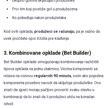
Ukupno golova uključujući produžetke
Prvi tim koji postiže gol u produžecima
Ko pobeđuje nakon produžetaka
Kod ovih opklada,
produžeci se računaju
, pa je važno da
uvek pročitate opis tržišta pre klađenja.
3. Kombinovane opklade (Bet Builder)
Bet Builder opklade omogućavaju kombinovanje različitih
tipova opklada na jednu utakmicu. Većina komponenti se
rešava na osnovu
regularnih 90 minuta
, osim ako pojedina
komponenta posebno navodi da uključuje produžetke. Ovo
znači da igrači moraju pažljivo proveriti svaku stavku u
kombinaciji da bi znali da li produžeci utiču na konačan
ishod.