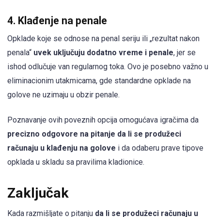
4. Klađenje na penale
Opklade koje se odnose na penal seriju ili „rezultat nakon
penala“
uvek uključuju dodatno vreme i penale
, jer se
ishod odlučuje van regularnog toka. Ovo je posebno važno u
eliminacionim utakmicama, gde standardne opklade na
golove ne uzimaju u obzir penale.
Poznavanje ovih poveznih opcija omogućava igračima da
precizno odgovore na pitanje da li se produžeci
računaju u klađenju na golove
i da odaberu prave tipove
opklada u skladu sa pravilima kladionice.
Zaključak
Kada razmišljate o pitanju
da li se produžeci računaju u