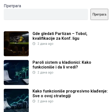
Претрага
Претрага
Gde gledati Partizan – Tobol,
kvalifikacije za Konf. ligu
2 дана ago
Paroli sistem u kladionici: Kako
funkcioniše i da li vredi?
2 дана ago
Kako funkcioniše progresivno klađenje:
Sve o ovoj strategiji
2 дана ago