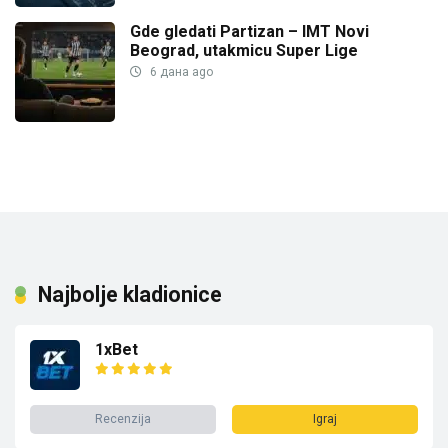
Gde gledati Partizan – IMT Novi
Beograd, utakmicu Super Lige
6 дана ago
Najbolje kladionice
1xBet
Recenzija
Igraj