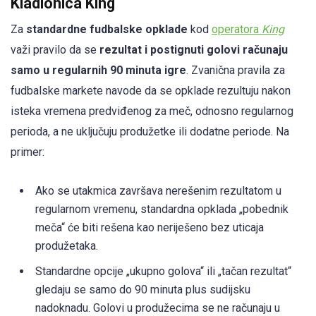
Kladionica King
Za
standardne fudbalske opklade
kod
operatora
King
važi pravilo da se
rezultat i postignuti golovi računaju
samo u regularnih 90 minuta igre
. Zvanična pravila za
fudbalske markete navode da se opklade rezultuju nakon
isteka vremena predviđenog za meč, odnosno regularnog
perioda, a ne uključuju produžetke ili dodatne periode. Na
primer:
Ako se utakmica završava nerešenim rezultatom u
regularnom vremenu, standardna opklada „pobednik
meča“ će biti rešena kao neriješeno bez uticaja
produžetaka.
Standardne opcije „ukupno golova“ ili „tačan rezultat“
gledaju se samo do 90 minuta plus sudijsku
nadoknadu. Golovi u produžecima se ne računaju u