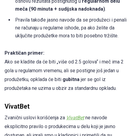
osnovu rezultata postignutog u
regularnom delu
meča (90 minuta + sudijska nadoknada)
.
Pravila takođe jasno navode da se produžeci i penali
ne računaju u regularne ishode, pa ako želite da
uključite produžetke mora to biti posebno tržište.
Praktičan primer:
Ako se kladite da će biti „više od 2.5 golova“ i meč ima 2
gola u regularnom vremenu, ali se postigne još jedan u
produžetku, opklada će biti
gubitna
jer se gol iz
produžetaka ne uzima u obzir za standardnu opkladu.
VivatBet
Zvanični uslovi korišćenja za
VivatBet
ne navode
eksplicitno pravilo o produkecima u delu koji je javno
dostupan, ali igrali smo u kladionici i primetili da su