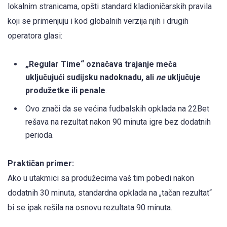
lokalnim stranicama, opšti standard kladioničarskih pravila
koji se primenjuju i kod globalnih verzija njih i drugih
operatora glasi:
„Regular Time“ označava trajanje meča
uključujući sudijsku nadoknadu, ali
ne
uključuje
produžetke ili penale
.
Ovo znači da se većina fudbalskih opklada na 22Bet
rešava na rezultat nakon 90 minuta igre bez dodatnih
perioda.
Praktičan primer:
Ako u utakmici sa produžecima vaš tim pobedi nakon
dodatnih 30 minuta, standardna opklada na „tačan rezultat“
bi se ipak rešila na osnovu rezultata 90 minuta.