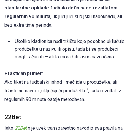
standardne opklade fudbala definisane rezultatom
regularnih 90 minuta
, uključujući sudijsku nadoknadu, ali
bez extra time perioda.
Ukoliko kladionica nudi tržište koje posebno uključuje
produžetke u nazivu ili opisu, tada bi se produžeci
mogli računati – ali to mora biti jasno naznačeno.
Praktičan primer:
Ako tiket na fudbalski ishod i meč ide u produžetke, ali
tržište ne navodi „uključujući produžetke“, tada rezultat iz
regularnih 90 minuta ostaje merodavan.
22Bet
Iako
22Bet
nije uvek transparentno navodio sva pravila na