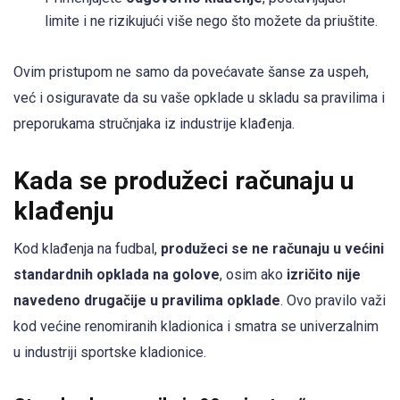
limite i ne rizikujući više nego što možete da priuštite.
Ovim pristupom ne samo da povećavate šanse za uspeh,
već i osiguravate da su vaše opklade u skladu sa pravilima i
preporukama stručnjaka iz industrije klađenja.
Kada se produžeci računaju u
klađenju
Kod klađenja na fudbal,
produžeci se ne računaju u većini
standardnih opklada na golove
, osim ako
izričito nije
navedeno drugačije u pravilima opklade
. Ovo pravilo važi
kod većine renomiranih kladionica i smatra se univerzalnim
u industriji sportske kladionice.