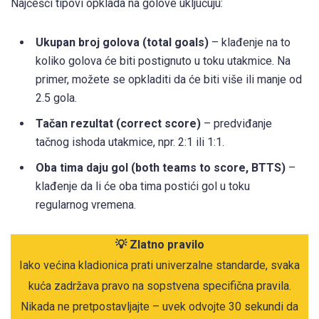
Najčešći tipovi opklada na golove uključuju:
Ukupan broj golova (total goals)
– klađenje na to
koliko golova će biti postignuto u toku utakmice. Na
primer, možete se opkladiti da će biti više ili manje od
2.5 gola.
Tačan rezultat (correct score)
– predviđanje
tačnog ishoda utakmice, npr. 2:1 ili 1:1.
Oba tima daju gol (both teams to score, BTTS)
–
klađenje da li će oba tima postići gol u toku
regularnog vremena.
💡 Zlatno pravilo
Iako većina kladionica prati univerzalne standarde, svaka
kuća zadržava pravo na sopstvena specifična pravila.
Nikada ne pretpostavljajte – uvek odvojte 30 sekundi da