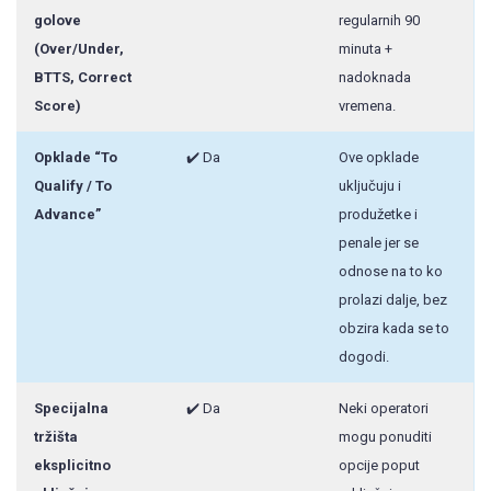
golove
regularnih 90
(Over/Under,
minuta +
BTTS, Correct
nadoknada
Score)
vremena.
Opklade “To
✔️ Da
Ove opklade
Qualify / To
uključuju i
Advance”
produžetke i
penale jer se
odnose na to ko
prolazi dalje, bez
obzira kada se to
dogodi.
Specijalna
✔️ Da
Neki operatori
tržišta
mogu ponuditi
eksplicitno
opcije poput