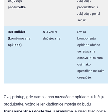
uključuju
„uključuju
produžetke
produžetke“ ili
„uključuju penal
seriju”.
Bet Builder
❌ U većini
Svaka
(kombinovane
slučajeva ne
komponenta
opklade)
opklade obično
se rešava na
osnovu 90 minuta,
osim ako
specifično ne kaže
drugačije.
Ovaj pristup, gde samo jasno naznačene opklade uključuju
produžetke, važno je jer kladionice moraju da budu
transparentne i dosledne u pravilima
, a igrači kladionica