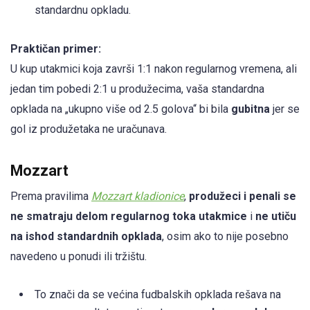
standardnu opkladu.
Praktičan primer:
U kup utakmici koja završi 1:1 nakon regularnog vremena, ali
jedan tim pobedi 2:1 u produžecima, vaša standardna
opklada na „ukupno više od 2.5 golova“ bi bila
gubitna
jer se
gol iz produžetaka ne uračunava.
Mozzart
Prema pravilima
Mozzart kladionice
,
produžeci i penali se
ne smatraju delom regularnog toka utakmice
i
ne utiču
na ishod standardnih opklada
, osim ako to nije posebno
navedeno u ponudi ili tržištu.
To znači da se većina fudbalskih opklada rešava na