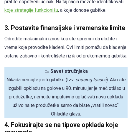
pratite sopstveni učinak. Na taj način možete identifikovati
koje strategije funkcionišu
, a koje donose gubitke.
3. Postavite finansijske i vremenske limite
Odredite maksimalni iznos koji ste spremni da uložite i
vreme koje provodite klađeni. Ovi limiti pomažu da klađenje
ostane zabavno i kontrolišete rizik od prekomernog gubitka.
📉
Savet stručnjaka
Nikada nemojte juriti gubitke (tzv.
chasing losses
). Ako ste
izgubili opkladu na golove u 90. minutu jer je meč otišao u
produžetke, nemojte impulsivno uplaćivati novu opkladu
uživo na te produžetke samo da biste „vratili novac“.
Ohladite glavu.
4. Fokusirajte se na tipove opklada koje