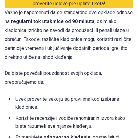
proverite uslove pre uplate tiketa!
Važno je napomenuti da se standardno ove opklade odnose
na
regularni tok utakmice od 90 minuta
, osim ako
kladionica izričito ne navodi da produžeci ili penali ulaze u
obračun. Takođe, različite kladionice mogu koristiti različite
definicije vremena i uključivanje dodatnih perioda igre, što
direktno utiče na ishod klađenja.
Da biste povećali pouzdanost svojih opklada,
preporučujemo da:
Uvek proverite sekciju sa pravilima kod izabrane
kladionice.
Koristite recenzije i vodiče renomiranih izvora kako
biste razumeli sve nijanse klađenja.
Primenjujete
odgovorno klađenje
, postavljajući