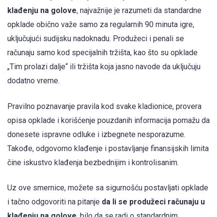
klađenju na golove
, najvažnije je razumeti da standardne
opklade obično važe samo za regularnih 90 minuta igre,
uključujući sudijsku nadoknadu. Produžeci i penali se
računaju samo kod specijalnih tržišta, kao što su opklade
„Tim prolazi dalje“ ili tržišta koja jasno navode da uključuju
dodatno vreme.
Pravilno poznavanje pravila kod svake kladionice, provera
opisa opklade i korišćenje pouzdanih informacija pomažu da
donesete ispravne odluke i izbegnete nesporazume.
Takođe, odgovorno klađenje i postavljanje finansijskih limita
čine iskustvo klađenja bezbednijim i kontrolisanim.
Uz ove smernice, možete sa sigurnošću postavljati opklade
i tačno odgovoriti na pitanje
da li se produžeci računaju u
klađenju na golove
, bilo da se radi o standardnim