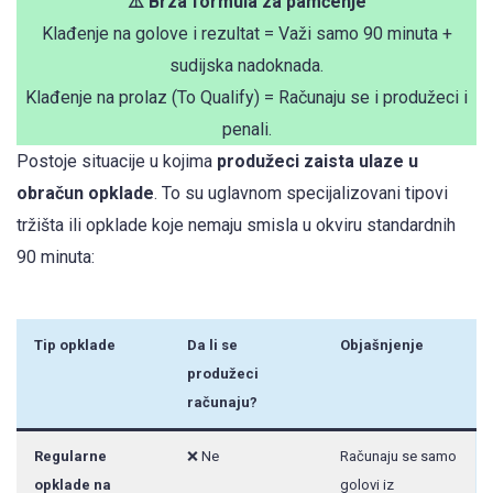
⚠️ Brza formula za pamćenje
Klađenje na golove i rezultat = Važi samo 90 minuta +
sudijska nadoknada.
Klađenje na prolaz (To Qualify) = Računaju se i produžeci i
penali.
Postoje situacije u kojima
produžeci zaista ulaze u
obračun opklade
. To su uglavnom specijalizovani tipovi
tržišta ili opklade koje nemaju smisla u okviru standardnih
90 minuta:
Tip opklade
Da li se
Objašnjenje
produžeci
računaju?
Regularne
❌ Ne
Računaju se samo
opklade na
golovi iz