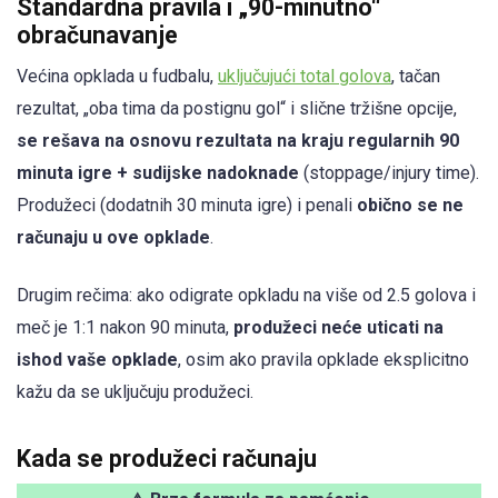
Standardna pravila i „90-minutno“
obračunavanje
Većina opklada u fudbalu,
uključujući total golova
, tačan
rezultat, „oba tima da postignu gol“ i slične tržišne opcije,
se rešava na osnovu rezultata na kraju regularnih 90
minuta igre + sudijske nadoknade
(stoppage/injury time).
Produžeci (dodatnih 30 minuta igre) i penali
obično se ne
računaju u ove opklade
.
Drugim rečima: ako odigrate opkladu na više od 2.5 golova i
meč je 1:1 nakon 90 minuta,
produžeci neće uticati na
ishod vaše opklade
, osim ako pravila opklade eksplicitno
kažu da se uključuju produžeci.
Kada se produžeci računaju