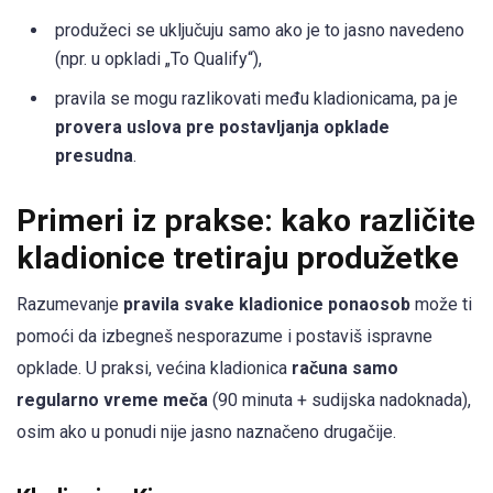
produžeci se uključuju samo ako je to jasno navedeno
(npr. u opkladi „To Qualify“),
pravila se mogu razlikovati među kladionicama, pa je
provera uslova pre postavljanja opklade
presudna
.
Primeri iz prakse: kako različite
kladionice tretiraju produžetke
Razumevanje
pravila svake kladionice ponaosob
može ti
pomoći da izbegneš nesporazume i postaviš ispravne
opklade. U praksi, većina kladionica
računa samo
regularno vreme meča
(90 minuta + sudijska nadoknada),
osim ako u ponudi nije jasno naznačeno drugačije.