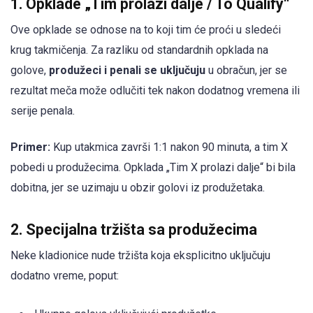
1. Opklade „Tim prolazi dalje / To Qualify“
Ove opklade se odnose na to koji tim će proći u sledeći
krug takmičenja. Za razliku od standardnih opklada na
golove,
produžeci i penali se uključuju
u obračun, jer se
rezultat meča može odlučiti tek nakon dodatnog vremena ili
serije penala.
Primer:
Kup utakmica završi 1:1 nakon 90 minuta, a tim X
pobedi u produžecima. Opklada „Tim X prolazi dalje“ bi bila
dobitna, jer se uzimaju u obzir golovi iz produžetaka.
2. Specijalna tržišta sa produžecima
Neke kladionice nude tržišta koja eksplicitno uključuju
dodatno vreme, poput: