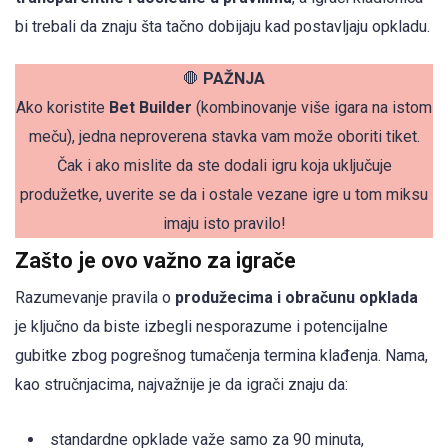
bi trebali da znaju šta tačno dobijaju kad postavljaju opkladu.
🛑
PAŽNJA
Ako koristite
Bet Builder
(kombinovanje više igara na istom
meču), jedna neproverena stavka vam može oboriti tiket.
Čak i ako mislite da ste dodali igru koja uključuje
produžetke, uverite se da i ostale vezane igre u tom miksu
imaju isto pravilo!
Zašto je ovo važno za igrače
Razumevanje pravila o
produžecima i obračunu opklada
je ključno da biste izbegli nesporazume i potencijalne
gubitke zbog pogrešnog tumačenja termina klađenja. Nama,
kao stručnjacima, najvažnije je da igrači znaju da:
standardne opklade važe samo za 90 minuta,