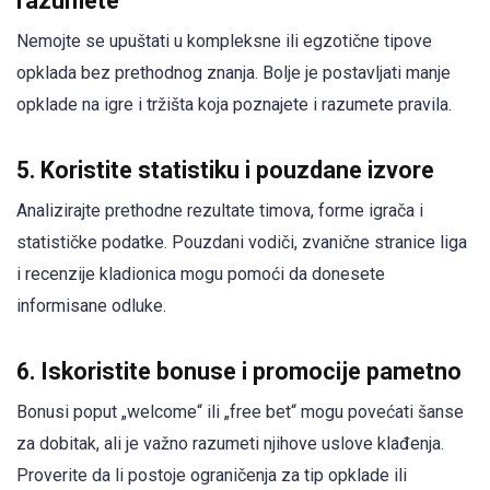
razumete
Nemojte se upuštati u kompleksne ili egzotične tipove
opklada bez prethodnog znanja. Bolje je postavljati manje
opklade na igre i tržišta koja poznajete i razumete pravila.
5. Koristite statistiku i pouzdane izvore
Analizirajte prethodne rezultate timova, forme igrača i
statističke podatke. Pouzdani vodiči, zvanične stranice liga
i recenzije kladionica mogu pomoći da donesete
informisane odluke.
6. Iskoristite bonuse i promocije pametno
Bonusi poput „welcome“ ili „free bet“ mogu povećati šanse
za dobitak, ali je važno razumeti njihove uslove klađenja.
Proverite da li postoje ograničenja za tip opklade ili