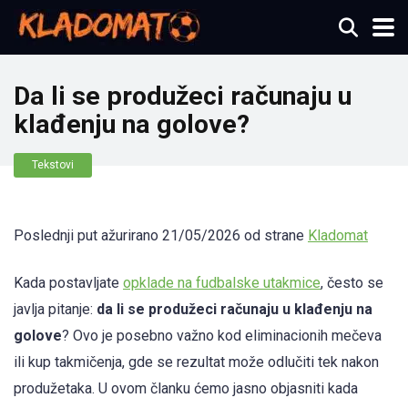
Da li se produžeci računaju u
klađenju na golove?
Tekstovi
Poslednji put ažurirano 21/05/2026 od strane
Kladomat
Kada postavljate
opklade na fudbalske utakmice
, često se
javlja pitanje:
da li se produžeci računaju u klađenju na
golove
? Ovo je posebno važno kod eliminacionih mečeva
ili kup takmičenja, gde se rezultat može odlučiti tek nakon
produžetaka. U ovom članku ćemo jasno objasniti kada