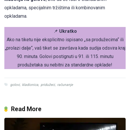
opkladama, specijalnim tržištima ili kombinovanim
opkladama.
📌
Ukratko
Ako na tiketu nije eksplicitno ispisano „sa produžecima“ ili
„prolazi dalje“, vaš tiket se završava kada sudija odsvira kraj
90. minuta. Golovi postignuti u 91. ili 115. minutu
produžetaka su nebitni za standardne opklade!
golovi
,
kladionica
,
pridužeci
,
računanje
Read More