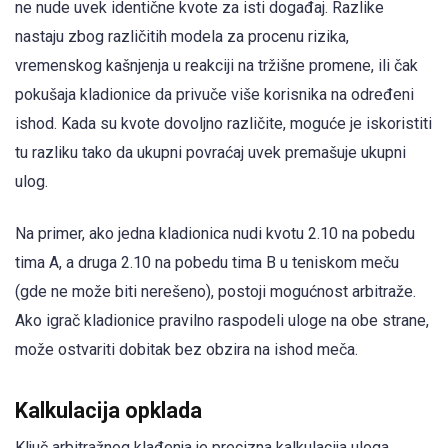
ne nude uvek identične kvote za isti događaj. Razlike
nastaju zbog različitih modela za procenu rizika,
vremenskog kašnjenja u reakciji na tržišne promene, ili čak
pokušaja kladionice da privuče više korisnika na određeni
ishod. Kada su kvote dovoljno različite, moguće je iskoristiti
tu razliku tako da ukupni povraćaj uvek premašuje ukupni
ulog.
Na primer, ako jedna kladionica nudi kvotu 2.10 na pobedu
tima A, a druga 2.10 na pobedu tima B u teniskom meču
(gde ne može biti nerešeno), postoji mogućnost arbitraže.
Ako igrač kladionice pravilno raspodeli uloge na obe strane,
može ostvariti dobitak bez obzira na ishod meča.
Kalkulacija opklada
Ključ arbitražnog klađenja je precizna kalkulacija uloga.