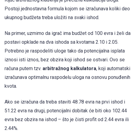
Postoji jednostavna formula kojom se izračunava koliki deo
ukupnog budžeta treba uložiti na svaki ishod.
Na primer, uzmimo da igrač ima budžet od 100 evra i želi da
postavi opklade na dva ishoda sa kvotama 2.10 i 2.05.
Potrebno je raspodeliti uloge tako da potencijalna isplata
iznosi isti iznos, bez obzira koji ishod se ostvari. Ovo se
računa putem tzv.
arbitražnog kalkulatora
, koji automatski
izračunava optimalnu raspodelu uloga na osnovu ponuđenih
kvota.
Ako se izračuna da treba staviti 48.78 evra na prvi ishod i
51.22 evra na drugi, potencijalni dobitak će biti oko 102.44
evra bez obzira na ishod – što je čisti profit od 2.44 evra ili
2.44%.