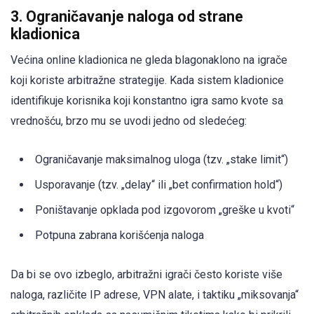
3. Ograničavanje naloga od strane
kladionica
Većina online kladionica ne gleda blagonaklono na igrače
koji koriste arbitražne strategije. Kada sistem kladionice
identifikuje korisnika koji konstantno igra samo kvote sa
vrednošću, brzo mu se uvodi jedno od sledećeg:
Ograničavanje maksimalnog uloga (tzv. „stake limit“)
Usporavanje (tzv. „delay“ ili „bet confirmation hold“)
Poništavanje opklada pod izgovorom „greške u kvoti“
Potpuna zabrana korišćenja naloga
Da bi se ovo izbeglo, arbitražni igrači često koriste više
naloga, različite IP adrese, VPN alate, i taktiku „miksovanja“