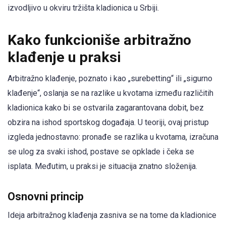
izvodljivo u okviru tržišta kladionica u Srbiji.
Kako funkcioniše arbitražno
klađenje u praksi
Arbitražno klađenje, poznato i kao „surebetting“ ili „sigurno
klađenje“, oslanja se na razlike u kvotama između različitih
kladionica kako bi se ostvarila zagarantovana dobit, bez
obzira na ishod sportskog događaja. U teoriji, ovaj pristup
izgleda jednostavno: pronađe se razlika u kvotama, izračuna
se ulog za svaki ishod, postave se opklade i čeka se
isplata. Međutim, u praksi je situacija znatno složenija.
Osnovni princip
Ideja arbitražnog klađenja zasniva se na tome da kladionice