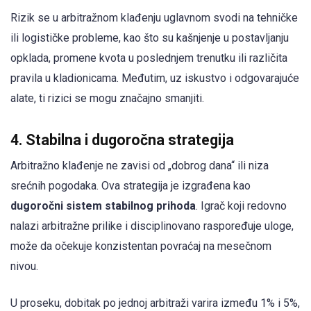
Rizik se u arbitražnom klađenju uglavnom svodi na tehničke
ili logističke probleme, kao što su kašnjenje u postavljanju
opklada, promene kvota u poslednjem trenutku ili različita
pravila u kladionicama. Međutim, uz iskustvo i odgovarajuće
alate, ti rizici se mogu značajno smanjiti.
4. Stabilna i dugoročna strategija
Arbitražno klađenje ne zavisi od „dobrog dana“ ili niza
srećnih pogodaka. Ova strategija je izgrađena kao
dugoročni sistem stabilnog prihoda
. Igrač koji redovno
nalazi arbitražne prilike i disciplinovano raspoređuje uloge,
može da očekuje konzistentan povraćaj na mesečnom
nivou.
U proseku, dobitak po jednoj arbitraži varira između 1% i 5%,