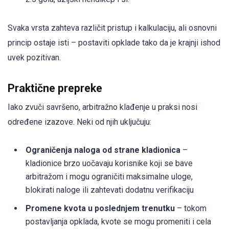
Svaka vrsta zahteva različit pristup i kalkulaciju, ali osnovni
princip ostaje isti – postaviti opklade tako da je krajnji ishod
uvek pozitivan.
Praktične prepreke
Iako zvuči savršeno, arbitražno klađenje u praksi nosi
određene izazove. Neki od njih uključuju:
Ograničenja naloga od strane kladionica
–
kladionice brzo uočavaju korisnike koji se bave
arbitražom i mogu ograničiti maksimalne uloge,
blokirati naloge ili zahtevati dodatnu verifikaciju
Promene kvota u poslednjem trenutku
– tokom
postavljanja opklada, kvote se mogu promeniti i cela