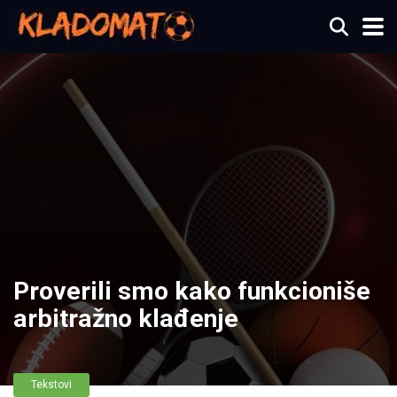
Proverili smo kako funkcioniše
arbitražno klađenje
Tekstovi