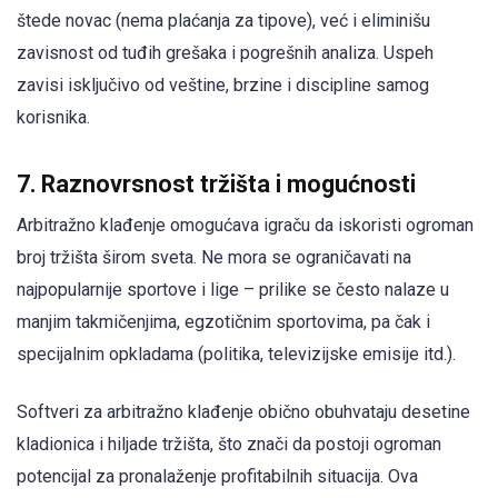
štede novac (nema plaćanja za tipove), već i eliminišu
zavisnost od tuđih grešaka i pogrešnih analiza. Uspeh
zavisi isključivo od veštine, brzine i discipline samog
korisnika.
7. Raznovrsnost tržišta i mogućnosti
Arbitražno klađenje omogućava igraču da iskoristi ogroman
broj tržišta širom sveta. Ne mora se ograničavati na
najpopularnije sportove i lige – prilike se često nalaze u
manjim takmičenjima, egzotičnim sportovima, pa čak i
specijalnim opkladama (politika, televizijske emisije itd.).
Softveri za arbitražno klađenje obično obuhvataju desetine
kladionica i hiljade tržišta, što znači da postoji ogroman
potencijal za pronalaženje profitabilnih situacija. Ova