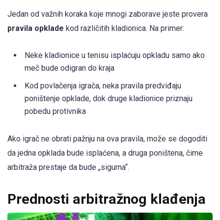
Jedan od važnih koraka koje mnogi zaborave jeste provera
pravila opklade
kod različitih kladionica. Na primer:
Neke kladionice u tenisu isplaćuju opkladu samo ako
meč bude odigran do kraja
Kod povlačenja igrača, neka pravila predviđaju
poništenje opklade, dok druge kladionice priznaju
pobedu protivnika
Ako igrač ne obrati pažnju na ova pravila, može se dogoditi
da jedna opklada bude isplaćena, a druga poništena, čime
arbitraža prestaje da bude „sigurna“.
Prednosti arbitražnog klađenja