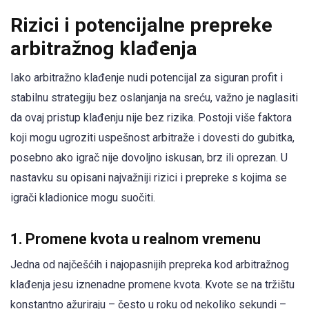
Rizici i potencijalne prepreke
arbitražnog klađenja
Iako arbitražno klađenje nudi potencijal za siguran profit i
stabilnu strategiju bez oslanjanja na sreću, važno je naglasiti
da ovaj pristup klađenju nije bez rizika. Postoji više faktora
koji mogu ugroziti uspešnost arbitraže i dovesti do gubitka,
posebno ako igrač nije dovoljno iskusan, brz ili oprezan. U
nastavku su opisani najvažniji rizici i prepreke s kojima se
igrači kladionice mogu suočiti.
1. Promene kvota u realnom vremenu
Jedna od najčešćih i najopasnijih prepreka kod arbitražnog
klađenja jesu iznenadne promene kvota. Kvote se na tržištu
konstantno ažuriraju – često u roku od nekoliko sekundi –