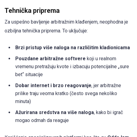
Tehnička priprema
Za uspešno bavljenje arbitražnim klađenjem, neophodna je
ozbiljna tehnička priprema. To uključuje:
Brzi pristup više naloga na različitim kladionicama
Pouzdane arbitražne softvere
koji u realnom
vremenu pretražuju kvote i izbacuju potencijalne „sure
bet“ situacije
Dobar internet i brzo reagovanje
, jer arbitražne
prilike traju veoma kratko (često svega nekoliko
minuta)
Ažurirana sredstva na više naloga
, kako bi igrač
mogao odmah da reaguje