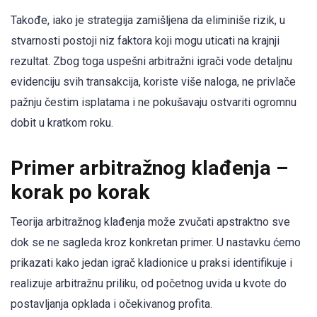
Takođe, iako je strategija zamišljena da eliminiše rizik, u
stvarnosti postoji niz faktora koji mogu uticati na krajnji
rezultat. Zbog toga uspešni arbitražni igrači vode detaljnu
evidenciju svih transakcija, koriste više naloga, ne privlače
pažnju čestim isplatama i ne pokušavaju ostvariti ogromnu
dobit u kratkom roku.
Primer arbitražnog klađenja –
korak po korak
Teorija arbitražnog klađenja može zvučati apstraktno sve
dok se ne sagleda kroz konkretan primer. U nastavku ćemo
prikazati kako jedan igrač kladionice u praksi identifikuje i
realizuje arbitražnu priliku, od početnog uvida u kvote do
postavljanja opklada i očekivanog profita.