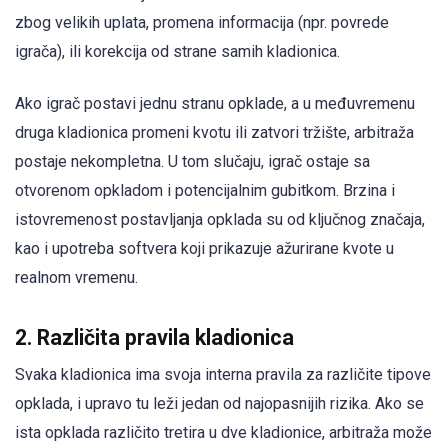
zbog velikih uplata, promena informacija (npr. povrede
igrača), ili korekcija od strane samih kladionica.
Ako igrač postavi jednu stranu opklade, a u međuvremenu
druga kladionica promeni kvotu ili zatvori tržište, arbitraža
postaje nekompletna. U tom slučaju, igrač ostaje sa
otvorenom opkladom i potencijalnim gubitkom. Brzina i
istovremenost postavljanja opklada su od ključnog značaja,
kao i upotreba softvera koji prikazuje ažurirane kvote u
realnom vremenu.
2. Različita pravila kladionica
Svaka kladionica ima svoja interna pravila za različite tipove
opklada, i upravo tu leži jedan od najopasnijih rizika. Ako se
ista opklada različito tretira u dve kladionice, arbitraža može