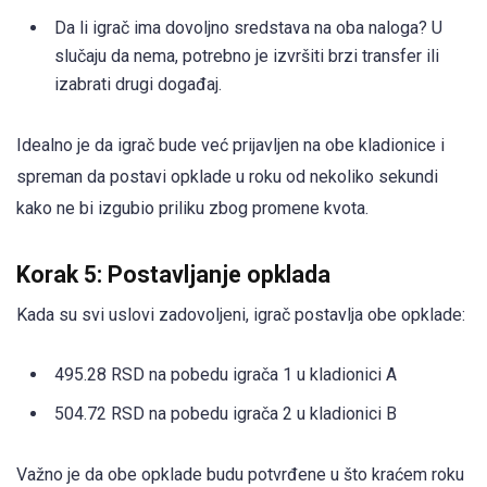
Da li igrač ima dovoljno sredstava na oba naloga? U
slučaju da nema, potrebno je izvršiti brzi transfer ili
izabrati drugi događaj.
Idealno je da igrač bude već prijavljen na obe kladionice i
spreman da postavi opklade u roku od nekoliko sekundi
kako ne bi izgubio priliku zbog promene kvota.
Korak 5: Postavljanje opklada
Kada su svi uslovi zadovoljeni, igrač postavlja obe opklade:
495.28 RSD na pobedu igrača 1 u kladionici A
504.72 RSD na pobedu igrača 2 u kladionici B
Važno je da obe opklade budu potvrđene u što kraćem roku