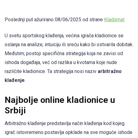
Poslednji put ažurirano 08/06/2025 od strane
Kladomat
U svetu sportskog klađenja, većina igrača kladionice se
oslanja na analize, intuiciju ili sreću kako bi ostvarila dobitak.
Međutim, postoji specifična strategija koja ne zavisi od
ishoda događaja, već od razlika u kvotama koje nude
različite kladionice. Ta strategija nosi naziv
arbitražno
klađenje
.
Najbolje online kladionice u
Srbiji
Arbitražno klađenje predstavlja način klađenja kod kojeg
igrač istovremeno postavlja opklade na sve moguće ishode