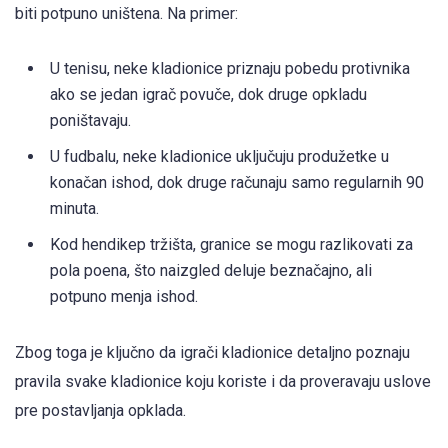
biti potpuno uništena. Na primer:
U tenisu, neke kladionice priznaju pobedu protivnika
ako se jedan igrač povuče, dok druge opkladu
poništavaju.
U fudbalu, neke kladionice uključuju produžetke u
konačan ishod, dok druge računaju samo regularnih 90
minuta.
Kod hendikep tržišta, granice se mogu razlikovati za
pola poena, što naizgled deluje beznačajno, ali
potpuno menja ishod.
Zbog toga je ključno da igrači kladionice detaljno poznaju
pravila svake kladionice koju koriste i da proveravaju uslove
pre postavljanja opklada.