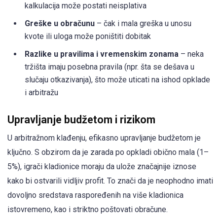
kalkulacija može postati neisplativa
Greške u obračunu
– čak i mala greška u unosu
kvote ili uloga može poništiti dobitak
Razlike u pravilima i vremenskim zonama
– neka
tržišta imaju posebna pravila (npr. šta se dešava u
slučaju otkazivanja), što može uticati na ishod opklade
i arbitražu
Upravljanje budžetom i rizikom
U arbitražnom klađenju, efikasno upravljanje budžetom je
ključno. S obzirom da je zarada po opkladi obično mala (1–
5%), igrači kladionice moraju da ulože značajnije iznose
kako bi ostvarili vidljiv profit. To znači da je neophodno imati
dovoljno sredstava raspoređenih na više kladionica
istovremeno, kao i striktno poštovati obračune.