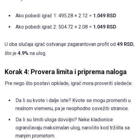
Ako pobedi igrač 1: 495.28 × 2.12 =
1.049 RSD
Ako pobedi igrač 2: 504.72 × 2.08 =
1.049 RSD
U oba slučaja igrač ostvaruje zagarantovan profit od
49 RSD
,
što je
4.9%
na ulog.
Korak 4: Provera limita i priprema naloga
Pre nego što postavi opklade, igrač mora proveriti sledeće:
Da li su kvote i dalje iste? Kvote se mogu promeniti u
realnom vremenu, pa je neophodno osvežiti stranice.
Da li su limiti uloga dovoljni? Neke kladionice
ograničavaju maksimalan ulog, naročito kod tržišta sa
manjim prometom.