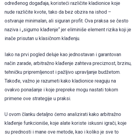
određenog događaja, koristeći različite kladionice koje
nude različite kvote, tako da bez obzira na ishod –
ostvaruje minimalan, ali siguran profit. Ova praksa se često
naziva i „sigurno klađenje“ jer eliminiše element rizika koji je
inače prisutan u klasičnom klađenju.
Iako na prvi pogled deluje kao jednostavan i garantovan
način zarade, arbitražno klađenje zahteva preciznost, brzinu,
tehničku pripremljenost i pažljivo upravljanje budžetom.
Takođe, važno je razumeti kako kladionice reaguju na
ovakvo ponašanje i koje prepreke mogu nastati tokom
primene ove strategije u praksi.
U ovom članku detaljno ćemo analizirati kako arbitražno
klađenje funkcioniše, koje alate koriste iskusni igrači, koje
su prednosti i mane ove metode, kao i koliko je sve to