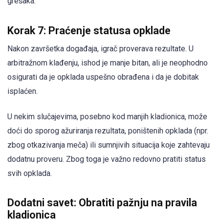
grešaka.
Korak 7: Praćenje statusa opklade
Nakon završetka događaja, igrač proverava rezultate. U
arbitražnom klađenju, ishod je manje bitan, ali je neophodno
osigurati da je opklada uspešno obrađena i da je dobitak
isplaćen.
U nekim slučajevima, posebno kod manjih kladionica, može
doći do sporog ažuriranja rezultata, poništenih opklada (npr.
zbog otkazivanja meča) ili sumnjivih situacija koje zahtevaju
dodatnu proveru. Zbog toga je važno redovno pratiti status
svih opklada.
Dodatni savet: Obratiti pažnju na pravila
kladionica