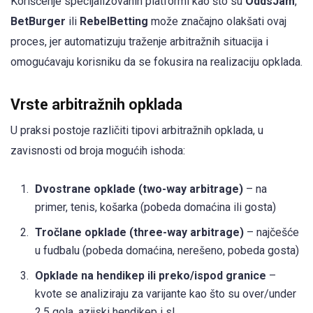
Korišćenje specijalizovanih platformi kao što su
OddsJam
,
BetBurger
ili
RebelBetting
može značajno olakšati ovaj
proces, jer automatizuju traženje arbitražnih situacija i
omogućavaju korisniku da se fokusira na realizaciju opklada.
Vrste arbitražnih opklada
U praksi postoje različiti tipovi arbitražnih opklada, u
zavisnosti od broja mogućih ishoda:
Dvostrane opklade (two-way arbitrage)
– na
primer, tenis, košarka (pobeda domaćina ili gosta)
Tročlane opklade (three-way arbitrage)
– najčešće
u fudbalu (pobeda domaćina, nerešeno, pobeda gosta)
Opklade na hendikep ili preko/ispod granice
–
kvote se analiziraju za varijante kao što su over/under
2.5 gola, azijski hendikep i sl.