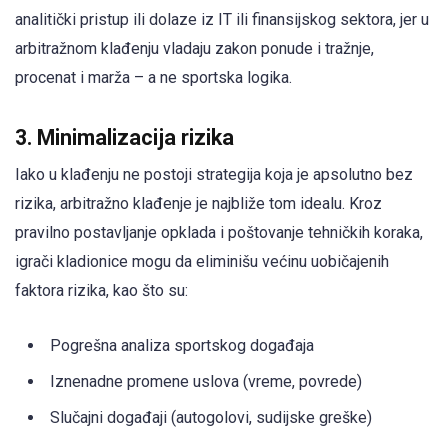
analitički pristup ili dolaze iz IT ili finansijskog sektora, jer u
arbitražnom klađenju vladaju zakon ponude i tražnje,
procenat i marža – a ne sportska logika.
3. Minimalizacija rizika
Iako u klađenju ne postoji strategija koja je apsolutno bez
rizika, arbitražno klađenje je najbliže tom idealu. Kroz
pravilno postavljanje opklada i poštovanje tehničkih koraka,
igrači kladionice mogu da eliminišu većinu uobičajenih
faktora rizika, kao što su:
Pogrešna analiza sportskog događaja
Iznenadne promene uslova (vreme, povrede)
Slučajni događaji (autogolovi, sudijske greške)