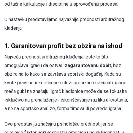
od tačne kalkulacije i discipline u sprovođenju procesa.
U nastavku predstavljamo najvažnije prednosti arbitražnog
klađenja.
1. Garanitovan profit bez obzira na ishod
Najveća prednost arbitražnog klađenja jeste to što
omogućava igraču da ostvari
zagarantovanu dobit
, bez
obzira na to kako se završava sportski događaj. Kada su
kvote pravilno iskorišćene i ulozi precizno izračunati, ishod
meča gubi na značaju. Igrač kladionice može da se fokusira
isključivo na pronalaženje i iskorišćavanje razlika u kvotama,
a ne na sportske analize, formu timova ili povrede igrača.
Ovo predstavlja značajnu psihološku prednost, jer se
eliminiše faktor neizvesnosti i emocionalne uključenosti u