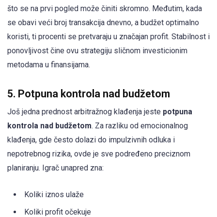
što se na prvi pogled može činiti skromno. Međutim, kada
se obavi veći broj transakcija dnevno, a budžet optimalno
koristi, ti procenti se pretvaraju u značajan profit. Stabilnost i
ponovljivost čine ovu strategiju sličnom investicionim
metodama u finansijama.
5. Potpuna kontrola nad budžetom
Još jedna prednost arbitražnog klađenja jeste
potpuna
kontrola nad budžetom
. Za razliku od emocionalnog
klađenja, gde često dolazi do impulzivnih odluka i
nepotrebnog rizika, ovde je sve podređeno preciznom
planiranju. Igrač unapred zna:
Koliki iznos ulaže
Koliki profit očekuje