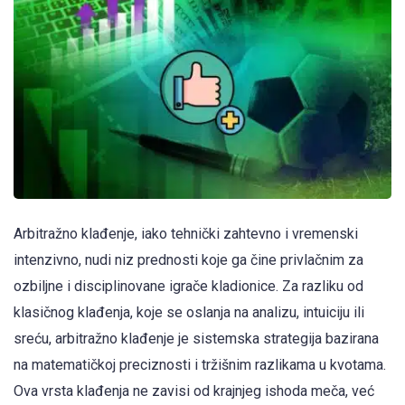
Arbitražno klađenje, iako tehnički zahtevno i vremenski
intenzivno, nudi niz prednosti koje ga čine privlačnim za
ozbiljne i disciplinovane igrače kladionice. Za razliku od
klasičnog klađenja, koje se oslanja na analizu, intuiciju ili
sreću, arbitražno klađenje je sistemska strategija bazirana
na matematičkoj preciznosti i tržišnim razlikama u kvotama.
Ova vrsta klađenja ne zavisi od krajnjeg ishoda meča, već