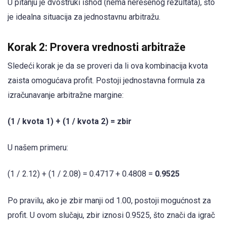
U pitanju je dvostruki ishod (nema nerešenog rezultata), što
je idealna situacija za jednostavnu arbitražu.
Korak 2: Provera vrednosti arbitraže
Sledeći korak je da se proveri da li ova kombinacija kvota
zaista omogućava profit. Postoji jednostavna formula za
izračunavanje arbitražne margine:
(1 / kvota 1) + (1 / kvota 2) = zbir
U našem primeru:
(1 / 2.12) + (1 / 2.08) = 0.4717 + 0.4808 =
0.9525
Po pravilu, ako je zbir manji od 1.00, postoji mogućnost za
profit. U ovom slučaju, zbir iznosi 0.9525, što znači da igrač