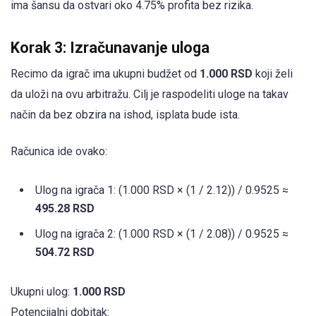
ima šansu da ostvari oko 4.75% profita bez rizika.
Korak 3: Izračunavanje uloga
Recimo da igrač ima ukupni budžet od
1.000 RSD
koji želi
da uloži na ovu arbitražu. Cilj je raspodeliti uloge na takav
način da bez obzira na ishod, isplata bude ista.
Računica ide ovako:
Ulog na igrača 1: (1.000 RSD × (1 / 2.12)) / 0.9525 ≈
495.28 RSD
Ulog na igrača 2: (1.000 RSD × (1 / 2.08)) / 0.9525 ≈
504.72 RSD
Ukupni ulog:
1.000 RSD
Potencijalni dobitak: