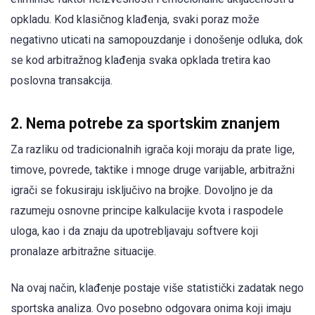
opkladu. Kod klasičnog klađenja, svaki poraz može
negativno uticati na samopouzdanje i donošenje odluka, dok
se kod arbitražnog klađenja svaka opklada tretira kao
poslovna transakcija.
2. Nema potrebe za sportskim znanjem
Za razliku od tradicionalnih igrača koji moraju da prate lige,
timove, povrede, taktike i mnoge druge varijable, arbitražni
igrači se fokusiraju isključivo na brojke. Dovoljno je da
razumeju osnovne principe kalkulacije kvota i raspodele
uloga, kao i da znaju da upotrebljavaju softvere koji
pronalaze arbitražne situacije.
Na ovaj način, klađenje postaje više statistički zadatak nego
sportska analiza. Ovo posebno odgovara onima koji imaju