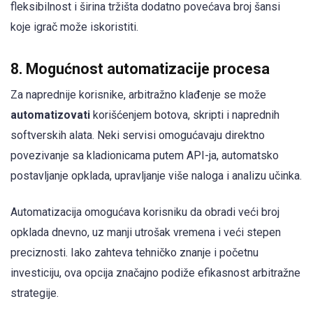
fleksibilnost i širina tržišta dodatno povećava broj šansi
koje igrač može iskoristiti.
8. Mogućnost automatizacije procesa
Za naprednije korisnike, arbitražno klađenje se može
automatizovati
korišćenjem botova, skripti i naprednih
softverskih alata. Neki servisi omogućavaju direktno
povezivanje sa kladionicama putem API-ja, automatsko
postavljanje opklada, upravljanje više naloga i analizu učinka.
Automatizacija omogućava korisniku da obradi veći broj
opklada dnevno, uz manji utrošak vremena i veći stepen
preciznosti. Iako zahteva tehničko znanje i početnu
investiciju, ova opcija značajno podiže efikasnost arbitražne
strategije.