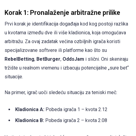
Korak 1: Pronalaženje arbitražne prilike
Prvi korak je identifikacija događaja kod kog postoji razlika
u kvotama između dve ili više kladionica, koja omogućava
arbitražu. Za ovaj zadatak većina ozbiljnih igrača koristi
specijalizovane softvere ili platforme kao što su
RebelBetting
,
BetBurger
,
OddsJam
i slični. Oni skeniraju
tržište u realnom vremenu i izbacuju potencijalne „sure bet“
situacije.
Na primer, igrač uoči sledeću situaciju za teniski meč:
Kladionica A:
Pobeda igrača 1 – kvota 2.12
Kladionica B:
Pobeda igrača 2 – kvota 2.08