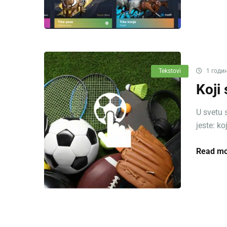
Tekstovi
1 годи
Koji 
U svetu 
jeste: ko
Read mo