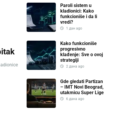
Paroli sistem u
kladionici: Kako
funkcioniše i da li
vredi?
1 дан ago
Kako funkcioniše
progresivno
bitak
klađenje: Sve o ovoj
strategiji
ladionice
2 дана ago
Gde gledati Partizan
– IMT Novi Beograd,
utakmicu Super Lige
6 дана ago