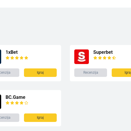
1xBet
Superbet
cenzija
Igraj
Recenzija
Igra
BC.Game
cenzija
Igraj