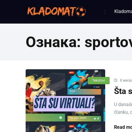
Kladom
Ознака:
sporto
Tekstovi
8 месе
Šta s
U današn
članku, o
Read mo