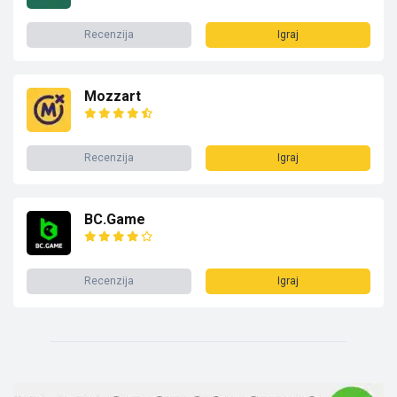
Recenzija
Igraj
Mozzart
Recenzija
Igraj
BC.Game
Recenzija
Igraj