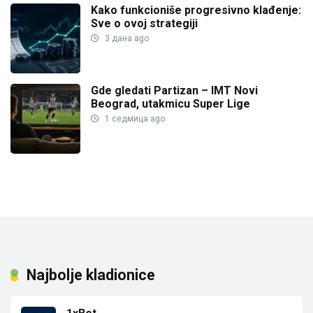
Kako funkcioniše progresivno klađenje:
Sve o ovoj strategiji
3 дана ago
Gde gledati Partizan – IMT Novi
Beograd, utakmicu Super Lige
1 седмица ago
Najbolje kladionice