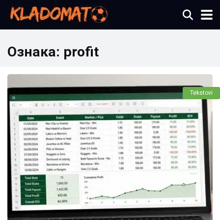
Ознака:
profit
Tekstovi