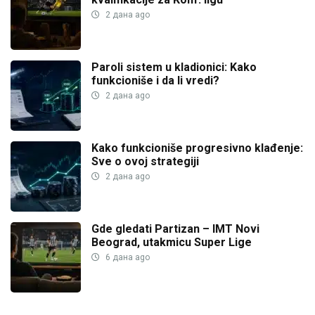
2 дана ago
Paroli sistem u kladionici: Kako
funkcioniše i da li vredi?
2 дана ago
Kako funkcioniše progresivno klađenje:
Sve o ovoj strategiji
2 дана ago
Gde gledati Partizan – IMT Novi
Beograd, utakmicu Super Lige
6 дана ago