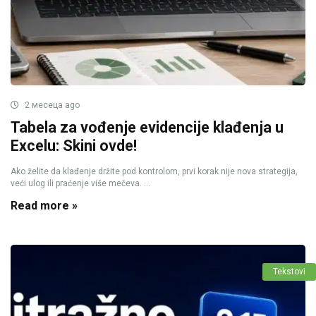
2 месеца ago
Tabela za vođenje evidencije klađenja u
Excelu: Skini ovde!
Ako želite da klađenje držite pod kontrolom, prvi korak nije nova strategija,
veći ulog ili praćenje više mečeva. ...
Read more »
Tekstovi