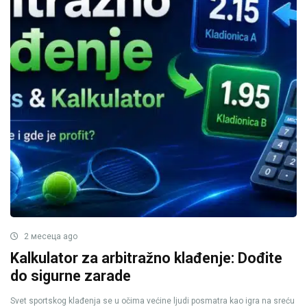
2 месеца ago
Kalkulator za arbitražno klađenje: Dođite
do sigurne zarade
Svet sportskog klađenja se u očima većine ljudi posmatra kao igra na sreću