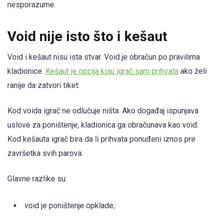
nesporazume.
Void nije isto što i kešaut
Void i kešaut nisu ista stvar. Void je obračun po pravilima
kladionice.
Kešaut je opcija koju igrač sam prihvata
ako želi
ranije da zatvori tiket.
Kod voida igrač ne odlučuje ništa. Ako događaj ispunjava
uslove za poništenje, kladionica ga obračunava kao void.
Kod kešauta igrač bira da li prihvata ponuđeni iznos pre
završetka svih parova.
Glavne razlike su:
void je poništenje opklade;