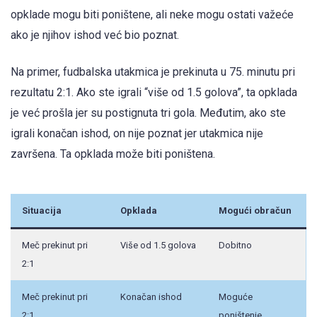
opklade mogu biti poništene, ali neke mogu ostati važeće
ako je njihov ishod već bio poznat.
Na primer, fudbalska utakmica je prekinuta u 75. minutu pri
rezultatu 2:1. Ako ste igrali “više od 1.5 golova”, ta opklada
je već prošla jer su postignuta tri gola. Međutim, ako ste
igrali konačan ishod, on nije poznat jer utakmica nije
završena. Ta opklada može biti poništena.
Situacija
Opklada
Mogući obračun
Meč prekinut pri
Više od 1.5 golova
Dobitno
2:1
Meč prekinut pri
Konačan ishod
Moguće
2:1
poništenje