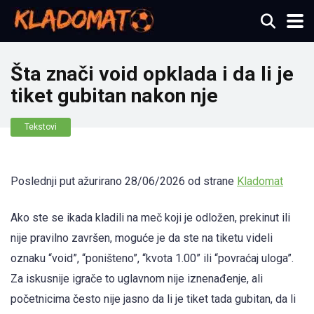
Šta znači void opklada i da li je
tiket gubitan nakon nje
Tekstovi
Poslednji put ažurirano 28/06/2026 od strane
Kladomat
Ako ste se ikada kladili na meč koji je odložen, prekinut ili
nije pravilno završen, moguće je da ste na tiketu videli
oznaku “void”, “poništeno”, “kvota 1.00” ili “povraćaj uloga”.
Za iskusnije igrače to uglavnom nije iznenađenje, ali
početnicima često nije jasno da li je tiket tada gubitan, da li