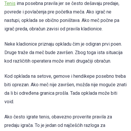
Tenis
ima posebna pravila jer se često dešavaju predaje,
povrede i povlačenja pre početka meča. Ako igrač ne
nastupi, opklada se obično poništava. Ako meč počne pa
igrač preda, obračun zavisi od pravila kladionice.
Neke kladionice priznaju opkladu čim je odigran prvi poen.
Druge traže da meč bude završen. Zbog toga ista situacija
kod različitih operatera može imati drugačiji obračun.
Kod opklada na setove, gemove i hendikepe posebno treba
biti oprezan. Ako meč nije završen, možda nije moguće znati
da li bi određena granica prošla. Tada opklada može biti
void.
Ako često igrate tenis, obavezno proverite pravila za
predaju igrača. To je jedan od najčešćih razloga za