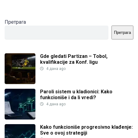
Претрага
Претрага
Gde gledati Partizan – Tobol,
kvalifikacije za Konf. ligu
4 дана ago
Paroli sistem u kladionici: Kako
funkcioniše i da li vredi?
4 дана ago
Kako funkcioniše progresivno klađenje:
Sve o ovoj strategiji