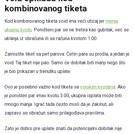
kombinovanog tiketa
Kod kombinovanog tiketa void ima veći uticaj jer
menja
ukupnu kvotu
. Poništeni par se ne tretira kao gubitak, već se
uklanja iz obračuna ili se računa kvotom 1.00.
Zamislite tiket sa pet parova. Četiri para su prošla, a jedan je
void. Taj tiket nije pao. Samo će dobitak biti manji nego što
je bio prikazan u trenutku uplate.
Ovo je posebno važno kod tiketa sa
visokim kvotama
. Ako
je poništen par imao kvotu 3.00, ukupna isplata može biti
mnogo manja. Igrač tada često misli da je zakinut, ali
zapravo se obračun samo prilagođava pravilima.
Zato je dobro pre uplate znati da potencijalni dobitak nije