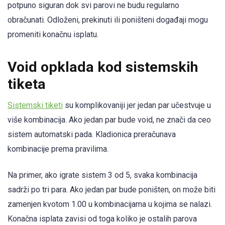
potpuno siguran dok svi parovi ne budu regularno
obračunati. Odloženi, prekinuti ili poništeni događaji mogu
promeniti konačnu isplatu.
Void opklada kod sistemskih
tiketa
Sistemski tiketi
su komplikovaniji jer jedan par učestvuje u
više kombinacija. Ako jedan par bude void, ne znači da ceo
sistem automatski pada. Kladionica preračunava
kombinacije prema pravilima.
Na primer, ako igrate sistem 3 od 5, svaka kombinacija
sadrži po tri para. Ako jedan par bude poništen, on može biti
zamenjen kvotom 1.00 u kombinacijama u kojima se nalazi.
Konačna isplata zavisi od toga koliko je ostalih parova