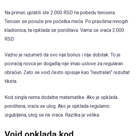
Na primer, uplatili ste 2.000 RSD na pobedu tenisera.
Teniser se povuče pre početka meča. Po pravilima mnogih
kladionica, ta opklada se poništava. Vama se vraća 2.000
RSD.
Važno je razumeti da ovo nije bonus i nije dobitak. To je
povraćaj novca jer događaj nije imao uslove za regularan
obračun. Zato se void često opisuje kao “neutralan” rezultat
tiketa.
Kod singla nema dodatne matematike. Ako je opklada
poništena, vraća se ulog. Ako je opklada regularno
izgubljena, ulog se ne vraća. Razlika je velika.
Void opklada kod