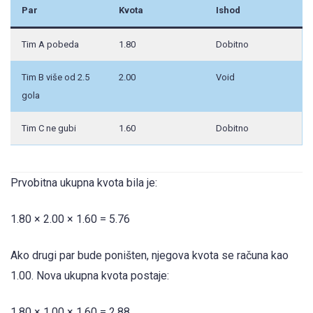
Par
Kvota
Ishod
Tim A pobeda
1.80
Dobitno
Tim B više od 2.5
2.00
Void
gola
Tim C ne gubi
1.60
Dobitno
Prvobitna ukupna kvota bila je:
1.80 × 2.00 × 1.60 = 5.76
Ako drugi par bude poništen, njegova kvota se računa kao
1.00. Nova ukupna kvota postaje:
1.80 × 1.00 × 1.60 = 2.88