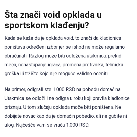
Šta znači void opklada u
sportskom klađenju?
Kada se kaže da je opklada void, to znači da kladionica
poništava određeni izbor jer se ishod ne može regularno
obračunati. Razlog može biti odložena utakmica, prekid
meča, nenastupanje igrača, promena protivnika, tehnička
greška ili tržište koje nije moguće validno oceniti.
Na primer, odigrali ste 1.000 RSD na pobedu domaćina.
Utakmica se odloži i ne odigra u roku koji pravila kladionice
priznaju. U tom slučaju opklada može biti poništena. Ne
dobijate novac kao da je domaćin pobedio, ali ne gubite ni
ulog. Najčešće vam se vraća 1.000 RSD.