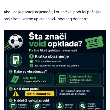
Ako i dalje postoji nejasnoća, korisničkoj podršci pošaljite
broj tiketa, vreme uplate i naziv spornog događaja.