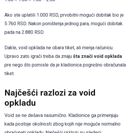
Ako ste uplatili 1.000 RSD, prvobitni mogući dobitak bio je
5.760 RSD. Nakon poništenja jednog para, mogući dobitak
pada na 2.880 RSD.
Dakle, void opklada ne obara tiket, ali menja računicu.
Upravo zato igrači treba da znaju
šta znači void opklada
pre nego što pomisle da je kladionica pogrešno obračunala
tiket.
Najčešći razlozi za void
opkladu
Void se ne dešava nasumično. Kladionice ga primenjuju
kada postoje okolnosti zbog kojih nije moguće normalno
obračunati opkladu. Najčešći razlozi su sledeći.