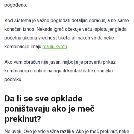
pogođeno.
Kod sistema je važno pogledati detaljan obračun, a ne samo
konačan iznos. Nekada igrač očekuje veću isplatu jer gleda
početnu ukupnu vrednost tiketa, ali nakon voida neke
kombinacije imaju
manju kvotu
.
Ako vam obračun nije jasan, najbolje je proveriti prikaz
kombinacija u online nalogu ili kontaktirati korisničku
podršku.
Da li se sve opklade
poništavaju ako je meč
prekinut?
Ne uvek. Ovo je vrlo važna razlika. Ako je meč prekinut, neke