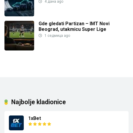
4 дана ago
Gde gledati Partizan – IMT Novi
Beograd, utakmicu Super Lige
1 седмица ago
Najbolje kladionice
1xBet