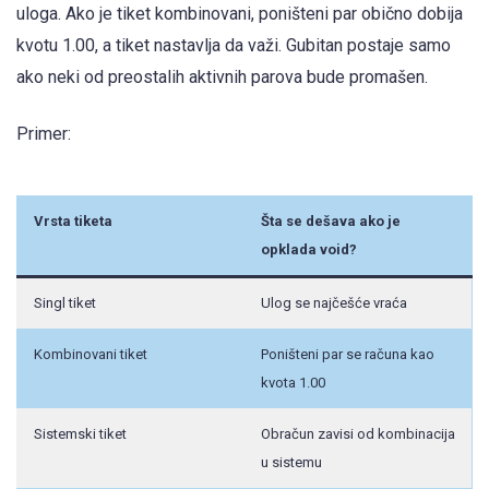
uloga. Ako je tiket kombinovani, poništeni par obično dobija
kvotu 1.00, a tiket nastavlja da važi. Gubitan postaje samo
ako neki od preostalih aktivnih parova bude promašen.
Primer:
Vrsta tiketa
Šta se dešava ako je
opklada void?
Singl tiket
Ulog se najčešće vraća
Kombinovani tiket
Poništeni par se računa kao
kvota 1.00
Sistemski tiket
Obračun zavisi od kombinacija
u sistemu