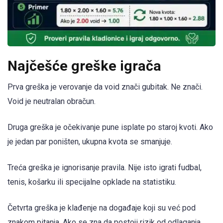
Najčešće greške igrača
Prva greška je verovanje da void znači gubitak. Ne znači.
Void je neutralan obračun.
Druga greška je očekivanje pune isplate po staroj kvoti. Ako
je jedan par poništen, ukupna kvota se smanjuje.
Treća greška je ignorisanje pravila. Nije isto igrati fudbal,
tenis, košarku ili specijalne opklade na statistiku.
Četvrta greška je klađenje na događaje koji su već pod
znakom pitanja. Ako se zna da postoji rizik od odlaganja,