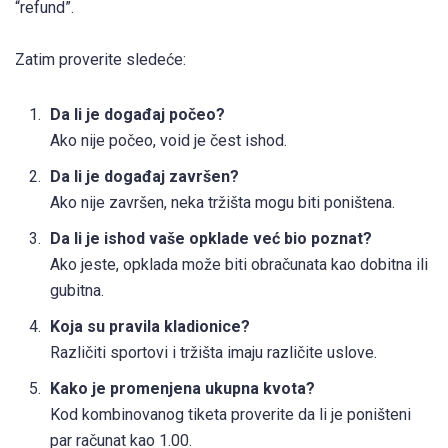
“refund”.
Zatim proverite sledeće:
Da li je događaj počeo?
Ako nije počeo, void je čest ishod.
Da li je događaj završen?
Ako nije završen, neka tržišta mogu biti poništena.
Da li je ishod vaše opklade već bio poznat?
Ako jeste, opklada može biti obračunata kao dobitna ili
gubitna.
Koja su pravila kladionice?
Različiti sportovi i tržišta imaju različite uslove.
Kako je promenjena ukupna kvota?
Kod kombinovanog tiketa proverite da li je poništeni
par računat kao 1.00.