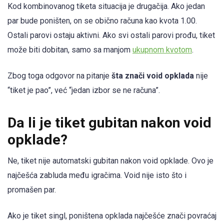
Kod kombinovanog tiketa situacija je drugačija. Ako jedan
par bude poništen, on se obično računa kao kvota 1.00.
Ostali parovi ostaju aktivni. Ako svi ostali parovi prođu, tiket
može biti dobitan, samo sa manjom
ukupnom kvotom
.
Zbog toga odgovor na pitanje
šta znači void opklada
nije
“tiket je pao”, već “jedan izbor se ne računa”.
Da li je tiket gubitan nakon void
opklade?
Ne, tiket nije automatski gubitan nakon void opklade. Ovo je
najčešća zabluda među igračima. Void nije isto što i
promašen par.
Ako je tiket singl, poništena opklada najčešće znači povraćaj