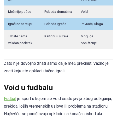
Meč nije počeo
Pobeda domaćina
Void
Igrač ne nastupi
Pobeda igrača
Povraćaj uloga
Tržište nema
Kartoni ili šutevi
Moguće
validan podatak
poništenje
Zato nije dovoljno znati samo da je meč prekinut. Važno je
znati koju ste opkladu tačno igrali.
Void u fudbalu
Fudbal
je sport u kojem se void često javlja zbog odlaganja,
prekida, loših vremenskih uslova ili problema na stadionu.
Najčešće se poništavaju opklade na konačan ishod ako