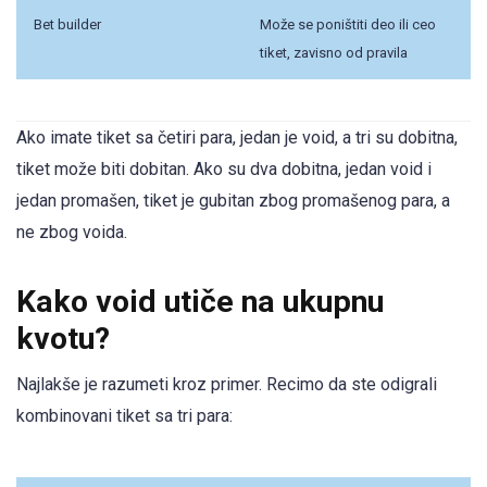
Bet builder
Može se poništiti deo ili ceo
tiket, zavisno od pravila
Ako imate tiket sa četiri para, jedan je void, a tri su dobitna,
tiket može biti dobitan. Ako su dva dobitna, jedan void i
jedan promašen, tiket je gubitan zbog promašenog para, a
ne zbog voida.
Kako void utiče na ukupnu
kvotu?
Najlakše je razumeti kroz primer. Recimo da ste odigrali
kombinovani tiket sa tri para: