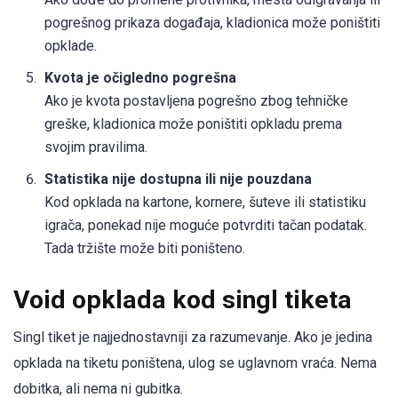
pogrešnog prikaza događaja, kladionica može poništiti
opklade.
Kvota je očigledno pogrešna
Ako je kvota postavljena pogrešno zbog tehničke
greške, kladionica može poništiti opkladu prema
svojim pravilima.
Statistika nije dostupna ili nije pouzdana
Kod opklada na kartone, kornere, šuteve ili statistiku
igrača, ponekad nije moguće potvrditi tačan podatak.
Tada tržište može biti poništeno.
Void opklada kod singl tiketa
Singl tiket je najjednostavniji za razumevanje. Ako je jedina
opklada na tiketu poništena, ulog se uglavnom vraća. Nema
dobitka, ali nema ni gubitka.