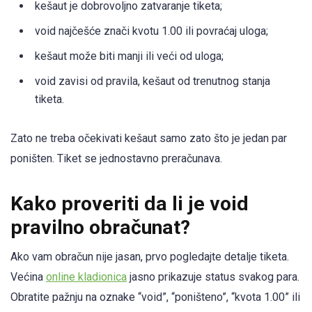
kešaut je dobrovoljno zatvaranje tiketa;
void najčešće znači kvotu 1.00 ili povraćaj uloga;
kešaut može biti manji ili veći od uloga;
void zavisi od pravila, kešaut od trenutnog stanja
tiketa.
Zato ne treba očekivati kešaut samo zato što je jedan par
poništen. Tiket se jednostavno preračunava.
Kako proveriti da li je void
pravilno obračunat?
Ako vam obračun nije jasan, prvo pogledajte detalje tiketa.
Većina
online kladionica
jasno prikazuje status svakog para.
Obratite pažnju na oznake “void”, “poništeno”, “kvota 1.00” ili