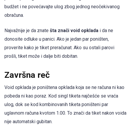
budžet i ne povećavajte ulog zbog jednog neočekivanog
obračuna.
Najvažnije je da znate
šta znači void opklada
i da ne
donosite odluke u panici. Ako je jedan par poništen,
proverite kako je tiket preračunat. Ako su ostali parovi
prošli, tiket može i dalje biti dobitan.
Završna reč
Void opklada je poništena opklada koja se ne računa ni kao
pobeda ni kao poraz. Kod singl tiketa najčešće se vraća
ulog, dok se kod kombinovanih tiketa poništeni par
uglavnom računa kvotom 1.00. To znači da tiket nakon voida
nije automatski gubitan.