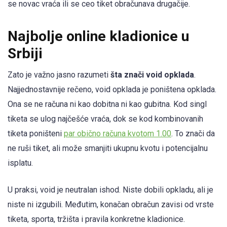
se novac vraća ili se ceo tiket obračunava drugačije.
Najbolje online kladionice u
Srbiji
Zato je važno jasno razumeti
šta znači void opklada
.
Najjednostavnije rečeno, void opklada je poništena opklada.
Ona se ne računa ni kao dobitna ni kao gubitna. Kod singl
tiketa se ulog najčešće vraća, dok se kod kombinovanih
tiketa poništeni
par obično računa kvotom 1.00
. To znači da
ne ruši tiket, ali može smanjiti ukupnu kvotu i potencijalnu
isplatu.
U praksi, void je neutralan ishod. Niste dobili opkladu, ali je
niste ni izgubili. Međutim, konačan obračun zavisi od vrste
tiketa, sporta, tržišta i pravila konkretne kladionice.