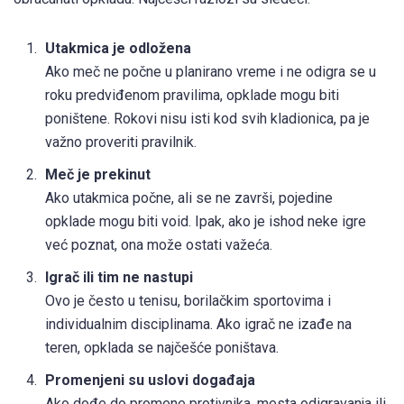
Utakmica je odložena
Ako meč ne počne u planirano vreme i ne odigra se u
roku predviđenom pravilima, opklade mogu biti
poništene. Rokovi nisu isti kod svih kladionica, pa je
važno proveriti pravilnik.
Meč je prekinut
Ako utakmica počne, ali se ne završi, pojedine
opklade mogu biti void. Ipak, ako je ishod neke igre
već poznat, ona može ostati važeća.
Igrač ili tim ne nastupi
Ovo je često u tenisu, borilačkim sportovima i
individualnim disciplinama. Ako igrač ne izađe na
teren, opklada se najčešće poništava.
Promenjeni su uslovi događaja
Ako dođe do promene protivnika, mesta odigravanja ili