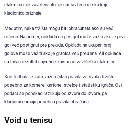
utakmica nije završena ili nije nastavljena u roku koji
kladionica priznaje.
Međutim, neka tržišta mogu biti obračunata ako su već
rešena. Na primer, opklada na prvi gol može važiti ako je prvi
gol već postignut pre prekida. Opklada na ukupan broj
golova može važiti ako je granica već pređena. Ali opklada
na tačan rezultat najčešće zavisi od završetka utakmice.
Kod fudbala je zato važno čitati pravila za svako tržište,
posebno za kornere, kartone, strelce i statistiku igrača. Ovi
podaci se ponekad razlikuju od izvora do izvora, pa
kladionice imaju posebna pravila obračuna.
Void u tenisu