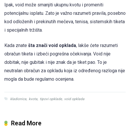
Ipak, void može smanjiti ukupnu kvotu i promeniti
potencijalnu isplatu. Zato je važno razumeti pravila, posebno
kod odloženih i prekinutih mečeva, tenisa, sistemskih tiketa
i specijalnih tržišta.
Kada znate
šta znači void opklada
, lakše ćete razumeti
obračun tiketa i izbeći pogrešna očekivanja. Void nije
dobitak, nije gubitak i nije znak da je tiket pao. To je
neutralan obračun za opkladu koja iz određenog razloga nije
mogla da bude regularno ocenjena.
kladionica
,
kvota
,
tipovi opklade
,
void opklada
Read More