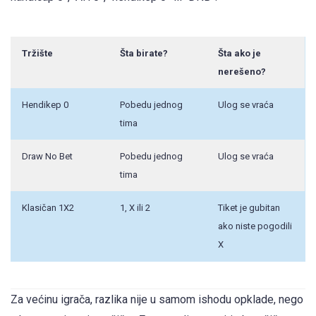
Tržište
Šta birate?
Šta ako je
nerešeno?
Hendikep 0
Pobedu jednog
Ulog se vraća
tima
Draw No Bet
Pobedu jednog
Ulog se vraća
tima
Klasičan 1X2
1, X ili 2
Tiket je gubitan
ako niste pogodili
X
Za većinu igrača, razlika nije u samom ishodu opklade, nego