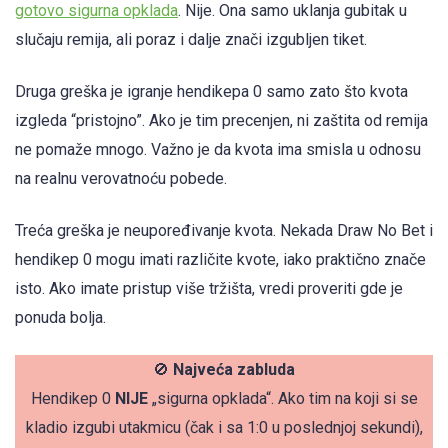
gotovo sigurna opklada
. Nije. Ona samo uklanja gubitak u
slučaju remija, ali poraz i dalje znači izgubljen tiket.
Druga greška je igranje hendikepa 0 samo zato što kvota
izgleda “pristojno”. Ako je tim precenjen, ni zaštita od remija
ne pomaže mnogo. Važno je da kvota ima smisla u odnosu
na realnu verovatnoću pobede.
Treća greška je neupoređivanje kvota. Nekada Draw No Bet i
hendikep 0 mogu imati različite kvote, iako praktično znače
isto. Ako imate pristup više tržišta, vredi proveriti gde je
ponuda bolja.
🚫
Najveća zabluda
Hendikep 0
NIJE
„sigurna opklada“. Ako tim na koji si se
kladio izgubi utakmicu (čak i sa 1:0 u poslednjoj sekundi),