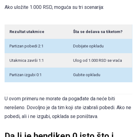
Ako uložite 1.000 RSD, moguća su tri scenarija:
Rezultat utakmice
Šta se dešava sa tiketom?
Partizan pobedi 2:1
Dobijate opkladu
Utakmica završi 1:1
Ulog od 1.000 RSD se vraća
Partizan izgubi 0:1
Gubite opkladu
U ovom primeru ne morate da pogađate da neće biti
nerešeno. Dovoljno je da tim koji ste izabrali pobedi. Ako ne
pobedi, ali i ne izgubi, opklada se poništava.
Da li je hendikep 0 isto što i