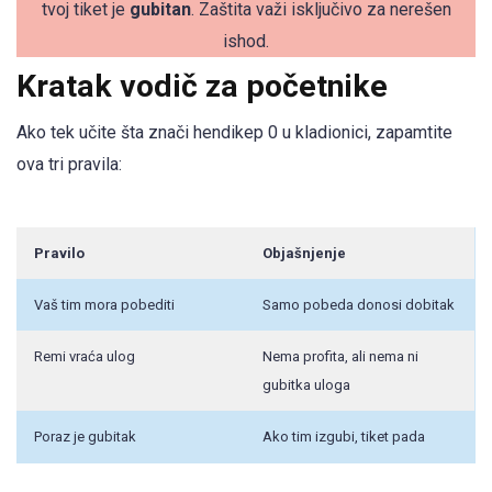
tvoj tiket je
gubitan
. Zaštita važi isključivo za nerešen
ishod.
Kratak vodič za početnike
Ako tek učite šta znači hendikep 0 u kladionici, zapamtite
ova tri pravila:
Pravilo
Objašnjenje
Vaš tim mora pobediti
Samo pobeda donosi dobitak
Remi vraća ulog
Nema profita, ali nema ni
gubitka uloga
Poraz je gubitak
Ako tim izgubi, tiket pada