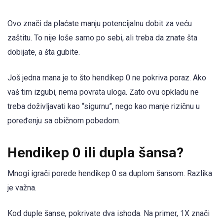
Ovo znači da plaćate manju potencijalnu dobit za veću
zaštitu. To nije loše samo po sebi, ali treba da znate šta
dobijate, a šta gubite.
Još jedna mana je to što hendikep 0 ne pokriva poraz. Ako
vaš tim izgubi, nema povrata uloga. Zato ovu opkladu ne
treba doživljavati kao “sigurnu”, nego kao manje rizičnu u
poređenju sa običnom pobedom.
Hendikep 0 ili dupla šansa?
Mnogi igrači porede hendikep 0 sa duplom šansom. Razlika
je važna.
Kod duple šanse, pokrivate dva ishoda. Na primer, 1X znači