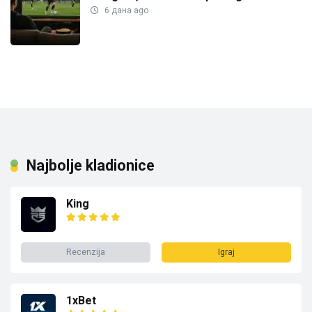
6 дана ago
Najbolje kladionice
King
Recenzija
Igraj
1xBet