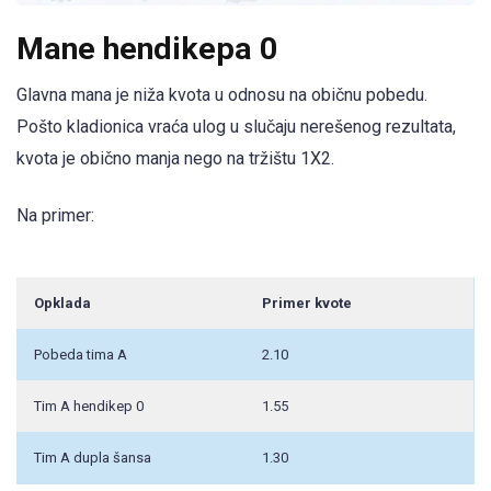
Mane hendikepa 0
Glavna mana je niža kvota u odnosu na običnu pobedu.
Pošto kladionica vraća ulog u slučaju nerešenog rezultata,
kvota je obično manja nego na tržištu 1X2.
Na primer:
Opklada
Primer kvote
Pobeda tima A
2.10
Tim A hendikep 0
1.55
Tim A dupla šansa
1.30