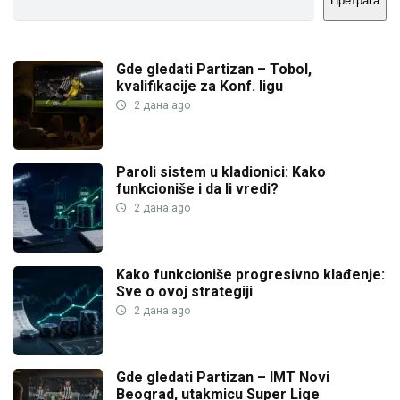
Претрага
Gde gledati Partizan – Tobol,
kvalifikacije za Konf. ligu
2 дана ago
Paroli sistem u kladionici: Kako
funkcioniše i da li vredi?
2 дана ago
Kako funkcioniše progresivno klađenje:
Sve o ovoj strategiji
2 дана ago
Gde gledati Partizan – IMT Novi
Beograd, utakmicu Super Lige