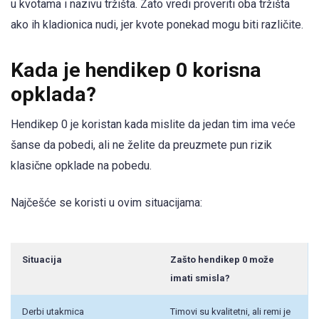
u kvotama i nazivu tržišta. Zato vredi proveriti oba tržišta
ako ih kladionica nudi, jer kvote ponekad mogu biti različite.
Kada je hendikep 0 korisna
opklada?
Hendikep 0 je koristan kada mislite da jedan tim ima veće
šanse da pobedi, ali ne želite da preuzmete pun rizik
klasične opklade na pobedu.
Najčešće se koristi u ovim situacijama:
Situacija
Zašto hendikep 0 može
imati smisla?
Derbi utakmica
Timovi su kvalitetni, ali remi je