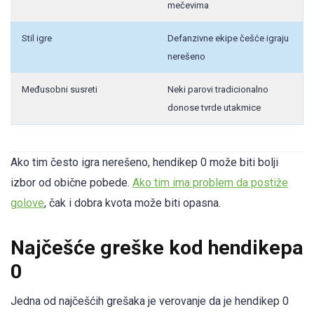
mečevima
Stil igre
Defanzivne ekipe češće igraju
nerešeno
Međusobni susreti
Neki parovi tradicionalno
donose tvrde utakmice
Ako tim često igra nerešeno, hendikep 0 može biti bolji
izbor od obične pobede.
Ako tim ima problem da postiže
golove
, čak i dobra kvota može biti opasna.
Najčešće greške kod hendikepa
0
Jedna od najčešćih grešaka je verovanje da je hendikep 0