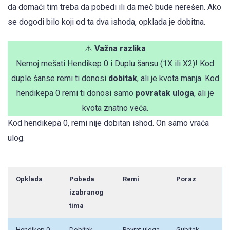
da domaći tim treba da pobedi ili da meč bude nerešen. Ako
se dogodi bilo koji od ta dva ishoda, opklada je dobitna.
⚠️
Važna razlika
Nemoj mešati Hendikep 0 i Duplu šansu (1X ili X2)! Kod
duple šanse remi ti donosi
dobitak
, ali je kvota manja. Kod
hendikepa 0 remi ti donosi samo
povratak uloga
, ali je
kvota znatno veća.
Kod hendikepa 0, remi nije dobitan ishod. On samo vraća
ulog.
Opklada
Pobeda
Remi
Poraz
izabranog
tima
Hendikep 0
Dobitak
Povrat uloga
Gubitak