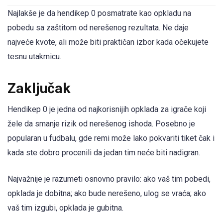
Najlakše je da hendikep 0 posmatrate kao opkladu na
pobedu sa zaštitom od nerešenog rezultata. Ne daje
najveće kvote, ali može biti praktičan izbor kada očekujete
tesnu utakmicu.
Zaključak
Hendikep 0 je jedna od najkorisnijih opklada za igrače koji
žele da smanje rizik od nerešenog ishoda. Posebno je
popularan u fudbalu, gde remi može lako pokvariti tiket čak i
kada ste dobro procenili da jedan tim neće biti nadigran.
Najvažnije je razumeti osnovno pravilo: ako vaš tim pobedi,
opklada je dobitna; ako bude nerešeno, ulog se vraća; ako
vaš tim izgubi, opklada je gubitna.