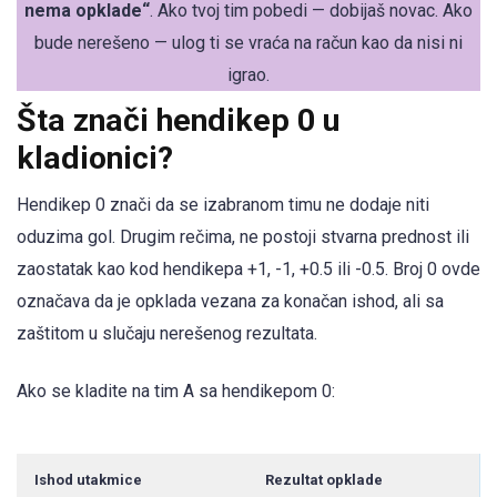
nema opklade“
. Ako tvoj tim pobedi — dobijaš novac. Ako
bude nerešeno — ulog ti se vraća na račun kao da nisi ni
igrao.
Šta znači hendikep 0 u
kladionici?
Hendikep 0 znači da se izabranom timu ne dodaje niti
oduzima gol. Drugim rečima, ne postoji stvarna prednost ili
zaostatak kao kod hendikepa +1, -1, +0.5 ili -0.5. Broj 0 ovde
označava da je opklada vezana za konačan ishod, ali sa
zaštitom u slučaju nerešenog rezultata.
Ako se kladite na tim A sa hendikepom 0:
Ishod utakmice
Rezultat opklade