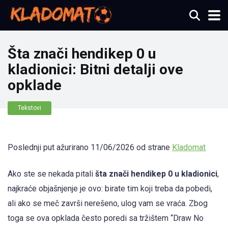
Šta znači hendikep 0 u
kladionici: Bitni detalji ove
opklade
Tekstovi
Poslednji put ažurirano 11/06/2026 od strane
Kladomat
Ako ste se nekada pitali
šta znači hendikep 0 u kladionici
,
najkraće objašnjenje je ovo: birate tim koji treba da pobedi,
ali ako se meč završi nerešeno, ulog vam se vraća. Zbog
toga se ova opklada često poredi sa tržištem “Draw No