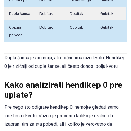
Dupla šansa
Dobitak
Dobitak
Gubitak
Obična
Dobitak
Gubitak
Gubitak
pobeda
Dupla šansa je sigurnija, ali obično ima nižu kvotu. Hendikep
0 je rizičniji od duple šanse, ali često donosi bolju kvotu.
Kako analizirati hendikep 0 pre
uplate?
Pre nego što odigrate hendikep 0, nemojte gledati samo
ime tima i kvotu. Važno je proceniti koliko je realno da
izabrani tim zaista pobedi, ali i koliko je verovatno da