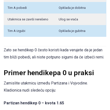
Tim A pobedi
Opklada je dobitna
Utakmica se završi nerešeno
Ulog se vraća
Tim A izgubi
Opklada je gubitna
Zato se hendikep 0 često koristi kada verujete da je jedan
tim bliži pobedi, ali niste potpuno sigurni da će izbeći remi.
Primer hendikepa 0 u praksi
Zamislite utakmicu između Partizana i Vojvodine.
Kladionica nudi sledeću opciju:
Partizan hendikep 0 – kvota 1.65