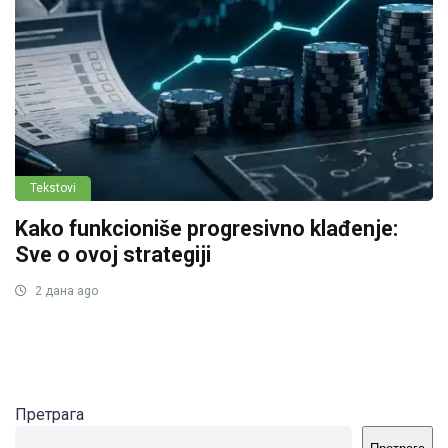
Tekstovi
Kako funkcioniše progresivno klađenje:
Sve o ovoj strategiji
2 дана ago
Претрага