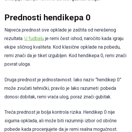
Prednosti hendikepa 0
Najveća prednost ove opklade je zaštita od nerešenog
rezultata.
U fudbalu
je remi čest ishod, naročito kada igraju
ekipe sličnog kvaliteta. Kod klasične opklade na pobedu,
remi znači da je tiket izgubljen. Kod hendikepa 0, remi znači
povrat uloga.
Druga prednost je jednostavnost. Iako naziv “hendikep 0”
može zvučati tehnički, pravilo je lako razumeti: pobeda
donosi dobitak, remi vraća ulog, poraz znači gubitak.
Treća prednost je bolja kontrola rizika. Hendikep 0 nije
sigurna opklada, ali može biti razumniji izbor od obične
pobede kada procenjujete da je remi realna mogućnost.