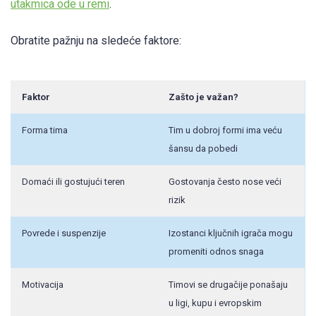
utakmica ode u remi
.
Obratite pažnju na sledeće faktore:
Faktor
Zašto je važan?
Forma tima
Tim u dobroj formi ima veću
šansu da pobedi
Domaći ili gostujući teren
Gostovanja često nose veći
rizik
Povrede i suspenzije
Izostanci ključnih igrača mogu
promeniti odnos snaga
Motivacija
Timovi se drugačije ponašaju
u ligi, kupu i evropskim