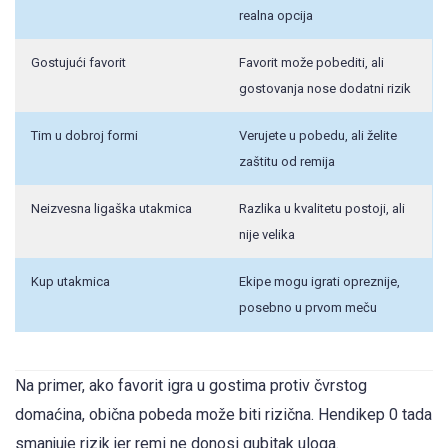
realna opcija
Gostujući favorit
Favorit može pobediti, ali
gostovanja nose dodatni rizik
Tim u dobroj formi
Verujete u pobedu, ali želite
zaštitu od remija
Neizvesna ligaška utakmica
Razlika u kvalitetu postoji, ali
nije velika
Kup utakmica
Ekipe mogu igrati opreznije,
posebno u prvom meču
Na primer, ako favorit igra u gostima protiv čvrstog
domaćina, obična pobeda može biti rizična. Hendikep 0 tada
smanjuje rizik jer remi ne donosi gubitak uloga.