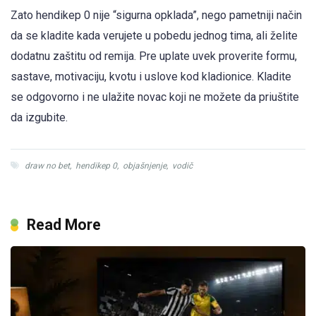
Zato hendikep 0 nije “sigurna opklada”, nego pametniji način
da se kladite kada verujete u pobedu jednog tima, ali želite
dodatnu zaštitu od remija. Pre uplate uvek proverite formu,
sastave, motivaciju, kvotu i uslove kod kladionice. Kladite
se odgovorno i ne ulažite novac koji ne možete da priuštite
da izgubite.
draw no bet
,
hendikep 0
,
objašnjenje
,
vodič
Read More