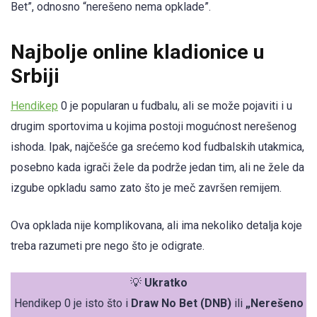
Bet”, odnosno “nerešeno nema opklade”.
Najbolje online kladionice u
Srbiji
Hendikep
0 je popularan u fudbalu, ali se može pojaviti i u
drugim sportovima u kojima postoji mogućnost nerešenog
ishoda. Ipak, najčešće ga srećemo kod fudbalskih utakmica,
posebno kada igrači žele da podrže jedan tim, ali ne žele da
izgube opkladu samo zato što je meč završen remijem.
Ova opklada nije komplikovana, ali ima nekoliko detalja koje
treba razumeti pre nego što je odigrate.
💡
Ukratko
Hendikep 0 je isto što i
Draw No Bet (DNB)
ili
„Nerešeno