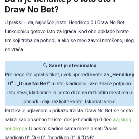
Draw No Bet?
U praksi – da, najčešće jeste. Hendikep 0 i Draw No Bet
funkcionišu gotovo isto za igrača. Kod obe opklade birate
tim koji treba da pobedi, a ako se meč završi nerešeno, ulog
se vraća.
🔍
Savet profesionalca
Pre nego što uplatiš tiket, uvek uporedi kvote za
„Hendikep
0“
i
„Draw No Bet“
u istoj kladionici. Iako znače potpuno
istu stvar, kladionice ih često drže na različitim mestima u
ponudi i daju različite kvote. Iskoristi veću!
Razlika je uglavnom u prikazu tržišta. Draw No Bet se često
nalazi kao posebno tržište, dok je hendikep 0 deo
azijskog
hendikepa
. U nekim kladionicama može pisati “Asian
handicap 0”, “AH 0”, “hendikep 0” ili “DNB”.