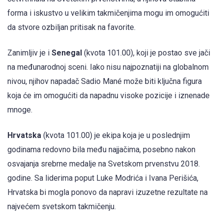
forma i iskustvo u velikim takmičenjima mogu im omogućiti
da stvore ozbiljan pritisak na favorite.
Zanimljiv je i
Senegal
(kvota 101.00), koji je postao sve jači
na međunarodnoj sceni. Iako nisu najpoznatiji na globalnom
nivou, njihov napadač Sadio Mané može biti ključna figura
koja će im omogućiti da napadnu visoke pozicije i iznenade
mnoge.
Hrvatska
(kvota 101.00) je ekipa koja je u poslednjim
godinama redovno bila među najjačima, posebno nakon
osvajanja srebrne medalje na Svetskom prvenstvu 2018.
godine. Sa liderima poput Luke Modrića i Ivana Perišića,
Hrvatska bi mogla ponovo da napravi izuzetne rezultate na
najvećem svetskom takmičenju.