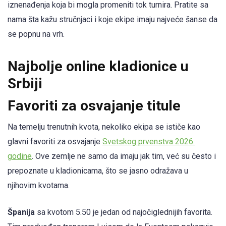
iznenađenja koja bi mogla promeniti tok turnira. Pratite sa
nama šta kažu stručnjaci i koje ekipe imaju najveće šanse da
se popnu na vrh.
Najbolje online kladionice u
Srbiji
Favoriti za osvajanje titule
Na temelju trenutnih kvota, nekoliko ekipa se ističe kao
glavni favoriti za osvajanje
Svetskog prvenstva 2026.
godine
. Ove zemlje ne samo da imaju jak tim, već su često i
prepoznate u kladionicama, što se jasno odražava u
njihovim kvotama.
Španija
sa kvotom 5.50 je jedan od najočiglednijih favorita.