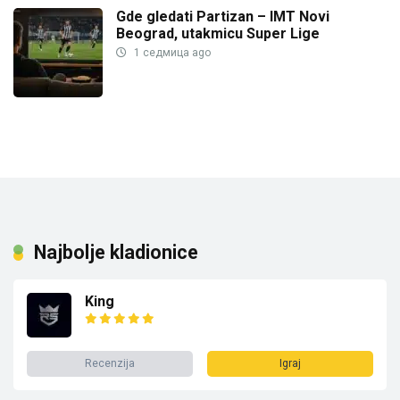
Gde gledati Partizan – IMT Novi
Beograd, utakmicu Super Lige
1 седмица ago
Najbolje kladionice
King
Recenzija
Igraj