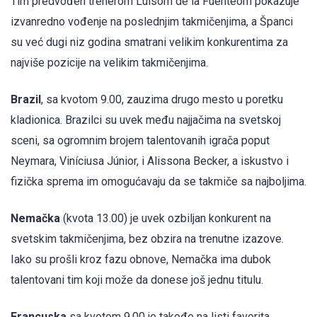
Tim predvođen trenerom Luisom de la Fuenteom pokazuje
izvanredno vođenje na poslednjim takmičenjima, a Španci
su već dugi niz godina smatrani velikim konkurentima za
najviše pozicije na velikim takmičenjima.
Brazil
, sa kvotom 9.00, zauzima drugo mesto u poretku
kladionica. Brazilci su uvek među najjačima na svetskoj
sceni, sa ogromnim brojem talentovanih igrača poput
Neymara, Viníciusa Júnior, i Alissona Becker, a iskustvo i
fizička sprema im omogućavaju da se takmiče sa najboljima.
Nemačka
(kvota 13.00) je uvek ozbiljan konkurent na
svetskim takmičenjima, bez obzira na trenutne izazove.
Iako su prošli kroz fazu obnove, Nemačka ima dubok
talentovani tim koji može da donese još jednu titulu.
Francuska
sa kvotom 9.00 je takođe na listi favorita.