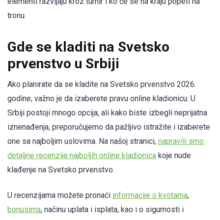
elementi razvijaju kroz turnir i ko će se na kraju popeti na
tronu.
Gde se kladiti na Svetsko
prvenstvo u Srbiji
Ako planirate da se kladite na Svetsko prvenstvo 2026.
godine, važno je da izaberete pravu online kladionicu. U
Srbiji postoji mnogo opcija, ali kako biste izbegli neprijatna
iznenađenja, preporučujemo da pažljivo istražite i izaberete
one sa najboljim uslovima. Na našoj stranici,
napravili smo
detaljne recenzije najboljih online kladionica
koje nude
klađenje na Svetsko prvenstvo.
U recenzijama možete pronaći
informacije o kvotama
,
bonusima
, načinu uplata i isplata, kao i o sigurnosti i