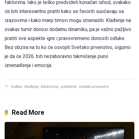
faktorima. Iako je teško predvideti konačan ishod, svakako
će biti interesantno pratiti kako se favoriti suočavaju sa
izazovima i kako manji timovi mogu iznenaditi. Klađenje na
ovakav turnir donosi dodatnu dinamiku, pa je važno pažljivo
pratiti sve aspekte igre i pravovremeno donositi odluke.
Bez obzira na to ko će osvojiti Svetsko prvenstvo, sigurno
je da će 2026. biti nezaboravno takmičenje puno
iznenađenja i emocija.
fudbal
,
klađenje
,
kladionica
,
pobednik
,
svetsko prvenstvo
Read More