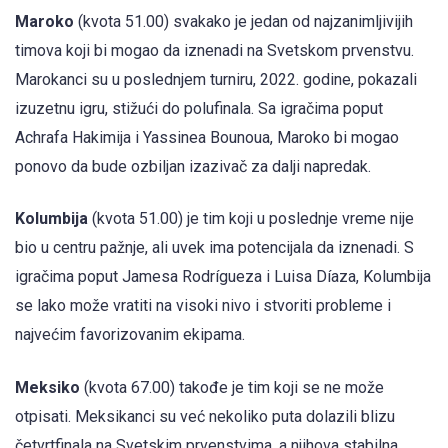
Maroko
(kvota 51.00) svakako je jedan od najzanimljivijih
timova koji bi mogao da iznenadi na Svetskom prvenstvu.
Marokanci su u poslednjem turniru, 2022. godine, pokazali
izuzetnu igru, stižući do polufinala. Sa igračima poput
Achrafa Hakimija i Yassinea Bounoua, Maroko bi mogao
ponovo da bude ozbiljan izazivač za dalji napredak.
Kolumbija
(kvota 51.00) je tim koji u poslednje vreme nije
bio u centru pažnje, ali uvek ima potencijala da iznenadi. S
igračima poput Jamesa Rodrígueza i Luisa Díaza, Kolumbija
se lako može vratiti na visoki nivo i stvoriti probleme i
najvećim favorizovanim ekipama.
Meksiko
(kvota 67.00) takođe je tim koji se ne može
otpisati. Meksikanci su već nekoliko puta dolazili blizu
četvrtfinala na Svetskim prvenstvima, a njihova stabilna