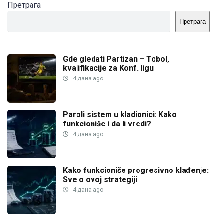
Претрага
Претрага
Gde gledati Partizan – Tobol,
kvalifikacije za Konf. ligu
4 дана ago
Paroli sistem u kladionici: Kako
funkcioniše i da li vredi?
4 дана ago
Kako funkcioniše progresivno klađenje:
Sve o ovoj strategiji
4 дана ago