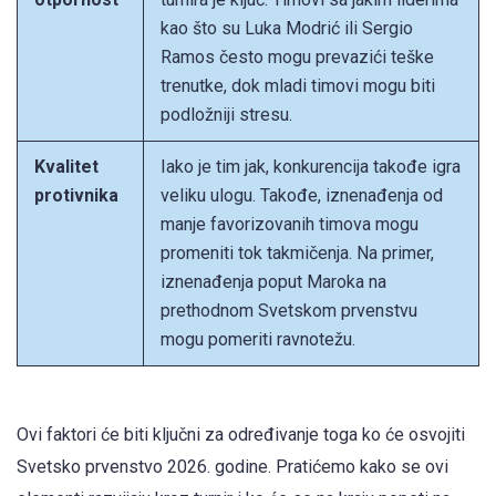
kao što su Luka Modrić ili Sergio
Ramos često mogu prevazići teške
trenutke, dok mladi timovi mogu biti
podložniji stresu.
Kvalitet
Iako je tim jak, konkurencija takođe igra
protivnika
veliku ulogu. Takođe, iznenađenja od
manje favorizovanih timova mogu
promeniti tok takmičenja. Na primer,
iznenađenja poput Maroka na
prethodnom Svetskom prvenstvu
mogu pomeriti ravnotežu.
Ovi faktori će biti ključni za određivanje toga ko će osvojiti
Svetsko prvenstvo 2026. godine. Pratićemo kako se ovi