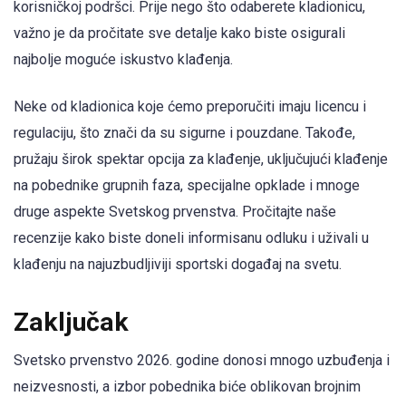
korisničkoj podršci. Prije nego što odaberete kladionicu,
važno je da pročitate sve detalje kako biste osigurali
najbolje moguće iskustvo klađenja.
Neke od kladionica koje ćemo preporučiti imaju licencu i
regulaciju, što znači da su sigurne i pouzdane. Takođe,
pružaju širok spektar opcija za klađenje, uključujući klađenje
na pobednike grupnih faza, specijalne opklade i mnoge
druge aspekte Svetskog prvenstva. Pročitajte naše
recenzije kako biste doneli informisanu odluku i uživali u
klađenju na najuzbudljiviji sportski događaj na svetu.
Zaključak
Svetsko prvenstvo 2026. godine donosi mnogo uzbuđenja i
neizvesnosti, a izbor pobednika biće oblikovan brojnim