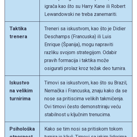
igrača kao što su Harry Kane ili Robert
Lewandowski ne treba zanemariti.
Taktika
Treneri sa iskustvom, kao što je Didier
trenera
Deschamps (Francuska) ili Luis
Enrique (Španija), mogu napraviti
razliku svojom strategijom. Odabir
pravih formacija i taktika može
osigurati prolaz kroz težak deo turnira.
Iskustvo
Timovi sa iskustvom, kao što su Brazil,
na velikim
Nemačka i Francuska, znaju kako da se
turnirima
nose sa pritiscima velikih takmičenja.
Ovi timovi često demonstriraju veću
stabilnost u ključnim trenucima.
Psihološka
Kako se tim nosi sa pritiskom tokom
otpornost
turnira je ključ. Timovi sa jakim liderima