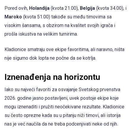
Pored ovih,
Holandija
(kvota 21.00),
Belgija
(kvota 34.00), i
Maroko
(kvota 51.00) takođe su među timovima sa
visokim šansama, s obzirom na kvalitet svojih igrača i
prošla iskustva na velikim turnirima.
Kladionice smatraju ove ekipe favoritima, ali naravno, ništa
nije sigurno dok lopta ne počne da se kotrlja.
Iznenađenja na horizontu
Iako su najveći favoriti za osvajanje Svetskog prvenstva
2026. godine jasno postavljeni, uvek postoje ekipe koje
mogu iznenaditi i pružiti neočekivane rezultate. Kladionice
su često oprezne kada su u pitanju niži timovi, ali istorija
nas je već naučila da ne treba podcenjivati neke od njih.