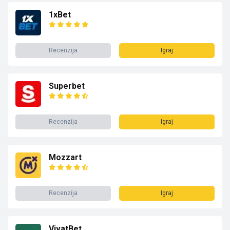
1xBet
Recenzija
Igraj
Superbet
Recenzija
Igraj
Mozzart
Recenzija
Igraj
VivatBet