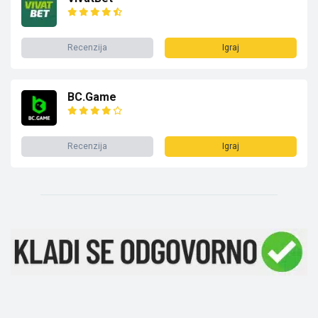
Recenzija
Igraj
BC.Game
Recenzija
Igraj