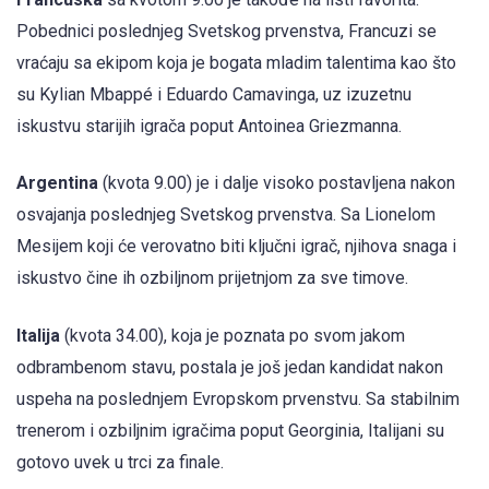
Pobednici poslednjeg Svetskog prvenstva, Francuzi se
vraćaju sa ekipom koja je bogata mladim talentima kao što
su Kylian Mbappé i Eduardo Camavinga, uz izuzetnu
iskustvu starijih igrača poput Antoinea Griezmanna.
Argentina
(kvota 9.00) je i dalje visoko postavljena nakon
osvajanja poslednjeg Svetskog prvenstva. Sa Lionelom
Mesijem koji će verovatno biti ključni igrač, njihova snaga i
iskustvo čine ih ozbiljnom prijetnjom za sve timove.
Italija
(kvota 34.00), koja je poznata po svom jakom
odbrambenom stavu, postala je još jedan kandidat nakon
uspeha na poslednjem Evropskom prvenstvu. Sa stabilnim
trenerom i ozbiljnim igračima poput Georginia, Italijani su
gotovo uvek u trci za finale.