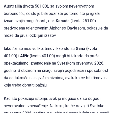
Australija
(kvota 501.00), sa svojom neverovatnom
borbenošću, često je bila poznata po tome što je igrala
iznad svojih mogućnosti, dok
Kanada
(kvota 251.00),
predvođena talentovanim Alphonso Daviesom, pokazuje da
može da pruži ozbiljan izazov.
Iako šanse nisu velike, timovi kao što su
Gana
(kvota
401.00) i
Alžir
(kvota 401.00) mogli bi takođe da pruže
spektakularno iznenađenje na Svetskom prvenstvu 2026.
godine. S obzirom na snagu svojih pojedinaca i sposobnost
da se takmiče na najvišim nivoima, svakako će biti timovi na
koje treba obratiti pažnju.
Kao što pokazuje istorija, uvek je moguće da se dogodi
neverovatno iznenađenje. Na kraju, ko će osvojiti Svetsko