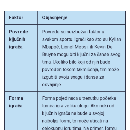
Faktor
Objašnjenje
Povrede
Povrede su neizbežan faktor u
ključnih
svakom sportu. Igrači kao što su Kylian
igrača
Mbappé, Lionel Messi, ili Kevin De
Bruyne mogu biti ključni za šanse svog
tima. Ukoliko bilo koji od njih bude
povređen tokom takmičenja, tim može
izgubiti svoju snagu i šanse za
osvajanje.
Forma
Forma pojedinaca u trenutku početka
igrača
turnira igra veliku ulogu. Ako neki od
ključnih igrača ne bude u svojoj
najboljoj formi, to može uticati na
celokupnu igru tima. Na primer, formu