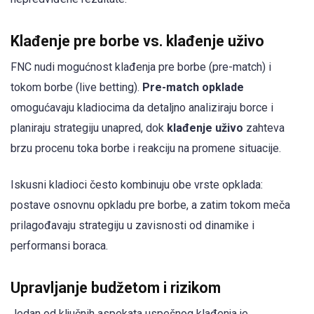
Klađenje pre borbe vs. klađenje uživo
FNC nudi mogućnost klađenja pre borbe (pre-match) i
tokom borbe (live betting).
Pre-match opklade
omogućavaju kladiocima da detaljno analiziraju borce i
planiraju strategiju unapred, dok
klađenje uživo
zahteva
brzu procenu toka borbe i reakciju na promene situacije.
Iskusni kladioci često kombinuju obe vrste opklada:
postave osnovnu opkladu pre borbe, a zatim tokom meča
prilagođavaju strategiju u zavisnosti od dinamike i
performansi boraca.
Upravljanje budžetom i rizikom
Jedan od ključnih aspekata uspešnog klađenja je