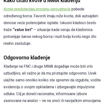
Kako čitati kvote u MMA klađenju
Kvote predstavljaju procenu verovatnoće
pobede
određenog borca. Favoriti imaju niže kvote, dok autsajderi
donose veće potencijalne isplate. Iskusni kladioci često
traže
“value bet”
– situacije kada veruju da kladionica
potcenjuje šanse nekog borca i nudi bolju kvotu nego što
realno zaslužuje.
Odgovorno klađenje
Klađenje na FNC i druge MMA događaje može biti vrlo
uzbudljivo, ali važno je da mu pristupite odgovorno. Uvek
ulažite samo onoliko koliko ste spremni da izgubite, vodite
evidenciju o svojim opkladama i izbegavajte impulzivne
odluke. Cilj je doneti racionalne, informisane izbore
zasnovane na analizi – ne na sreći ili navijačkim emocijama.