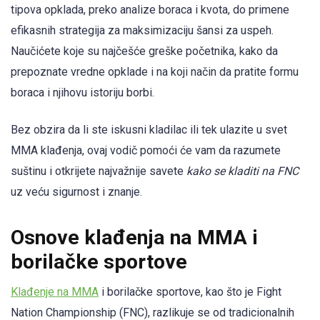
tipova opklada, preko analize boraca i kvota, do primene
efikasnih strategija za maksimizaciju šansi za uspeh.
Naučićete koje su najčešće greške početnika, kako da
prepoznate vredne opklade i na koji način da pratite formu
boraca i njihovu istoriju borbi.
Bez obzira da li ste iskusni kladilac ili tek ulazite u svet
MMA klađenja, ovaj vodič pomoći će vam da razumete
suštinu i otkrijete najvažnije savete
kako se kladiti na FNC
uz veću sigurnost i znanje.
Osnove klađenja na MMA i
borilačke sportove
Klađenje na MMA
i borilačke sportove, kao što je Fight
Nation Championship (FNC), razlikuje se od tradicionalnih