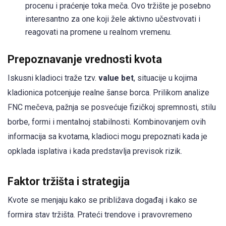
procenu i praćenje toka meča. Ovo tržište je posebno
interesantno za one koji žele aktivno učestvovati i
reagovati na promene u realnom vremenu.
Prepoznavanje vrednosti kvota
Iskusni kladioci traže tzv.
value bet
, situacije u kojima
kladionica potcenjuje realne šanse borca. Prilikom analize
FNC mečeva, pažnja se posvećuje fizičkoj spremnosti, stilu
borbe, formi i mentalnoj stabilnosti. Kombinovanjem ovih
informacija sa kvotama, kladioci mogu prepoznati kada je
opklada isplativa i kada predstavlja previsok rizik.
Faktor tržišta i strategija
Kvote se menjaju kako se približava događaj i kako se
formira stav tržišta. Prateći trendove i pravovremeno