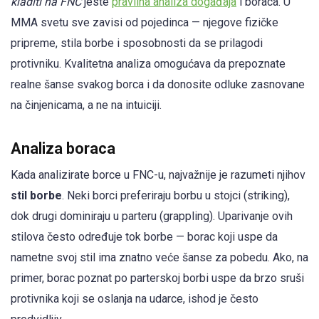
kladiti na FNC
jeste
pravilna analiza događaja
i boraca. U
MMA svetu sve zavisi od pojedinca — njegove fizičke
pripreme, stila borbe i sposobnosti da se prilagodi
protivniku. Kvalitetna analiza omogućava da prepoznate
realne šanse svakog borca i da donosite odluke zasnovane
na činjenicama, a ne na intuiciji.
Analiza boraca
Kada analizirate borce u FNC-u, najvažnije je razumeti njihov
stil borbe
. Neki borci preferiraju borbu u stojci (striking),
dok drugi dominiraju u parteru (grappling). Uparivanje ovih
stilova često određuje tok borbe — borac koji uspe da
nametne svoj stil ima znatno veće šanse za pobedu. Ako, na
primer, borac poznat po parterskoj borbi uspe da brzo sruši
protivnika koji se oslanja na udarce, ishod je često