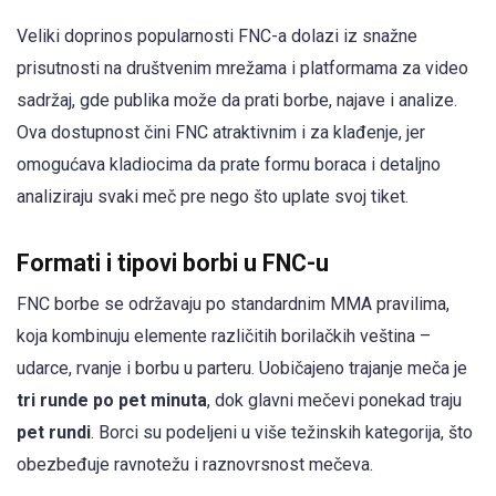
Veliki doprinos popularnosti FNC-a dolazi iz snažne
prisutnosti na društvenim mrežama i platformama za video
sadržaj, gde publika može da prati borbe, najave i analize.
Ova dostupnost čini FNC atraktivnim i za klađenje, jer
omogućava kladiocima da prate formu boraca i detaljno
analiziraju svaki meč pre nego što uplate svoj tiket.
Formati i tipovi borbi u FNC-u
FNC borbe se održavaju po standardnim MMA pravilima,
koja kombinuju elemente različitih borilačkih veština –
udarce, rvanje i borbu u parteru. Uobičajeno trajanje meča je
tri runde po pet minuta
, dok glavni mečevi ponekad traju
pet rundi
. Borci su podeljeni u više težinskih kategorija, što
obezbeđuje ravnotežu i raznovrsnost mečeva.