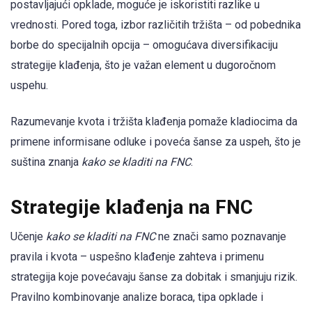
postavljajući opklade, moguće je iskoristiti razlike u
vrednosti. Pored toga, izbor različitih tržišta – od pobednika
borbe do specijalnih opcija – omogućava diversifikaciju
strategije klađenja, što je važan element u dugoročnom
uspehu.
Razumevanje kvota i tržišta klađenja pomaže kladiocima da
primene informisane odluke i poveća šanse za uspeh, što je
suština znanja
kako se kladiti na FNC
.
Strategije klađenja na FNC
Učenje
kako se kladiti na FNC
ne znači samo poznavanje
pravila i kvota – uspešno klađenje zahteva i primenu
strategija koje povećavaju šanse za dobitak i smanjuju rizik.
Pravilno kombinovanje analize boraca, tipa opklade i