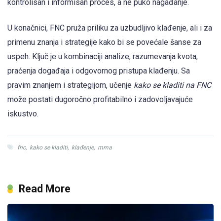
kontrolisan i informisan proces, a ne puko nagađanje.
U konačnici, FNC pruža priliku za uzbudljivo klađenje, ali i za
primenu znanja i strategije kako bi se povećale šanse za
uspeh. Ključ je u kombinaciji analize, razumevanja kvota,
praćenja događaja i odgovornog pristupa klađenju. Sa
pravim znanjem i strategijom, učenje
kako se kladiti na FNC
može postati dugoročno profitabilno i zadovoljavajuće
iskustvo.
fnc
,
kako se kladiti
,
klađenje
,
mma
Read More