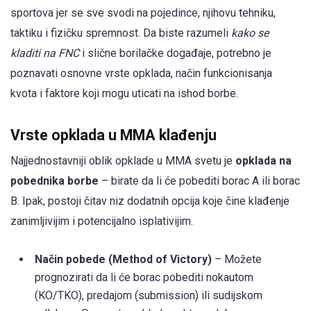
sportova jer se sve svodi na pojedince, njihovu tehniku,
taktiku i fizičku spremnost. Da biste razumeli
kako se
kladiti na FNC
i slične borilačke događaje, potrebno je
poznavati osnovne vrste opklada, način funkcionisanja
kvota i faktore koji mogu uticati na ishod borbe.
Vrste opklada u MMA klađenju
Najjednostavniji oblik opklade u MMA svetu je
opklada na
pobednika borbe
– birate da li će pobediti borac A ili borac
B. Ipak, postoji čitav niz dodatnih opcija koje čine klađenje
zanimljivijim i potencijalno isplativijim.
Način pobede (Method of Victory)
– Možete
prognozirati da li će borac pobediti nokautom
(KO/TKO), predajom (submission) ili sudijskom