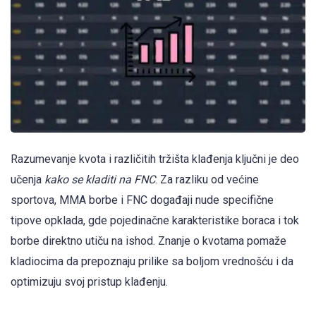
Razumevanje kvota i različitih tržišta klađenja ključni je deo
učenja
kako se kladiti na FNC
. Za razliku od većine
sportova, MMA borbe i FNC događaji nude specifične
tipove opklada, gde pojedinačne karakteristike boraca i tok
borbe direktno utiču na ishod. Znanje o kvotama pomaže
kladiocima da prepoznaju prilike sa boljom vrednošću i da
optimizuju svoj pristup klađenju.