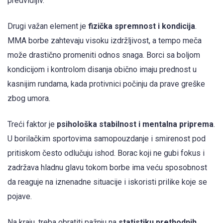
predvidljiv.
Drugi važan element je
fizička spremnost i kondicija
.
MMA borbe zahtevaju visoku izdržljivost, a tempo meča
može drastično promeniti odnos snaga. Borci sa boljom
kondicijom i kontrolom disanja obično imaju prednost u
kasnijim rundama, kada protivnici počinju da prave greške
zbog umora.
Treći faktor je
psihološka stabilnost i mentalna priprema
.
U borilačkim sportovima samopouzdanje i smirenost pod
pritiskom često odlučuju ishod. Borac koji ne gubi fokus i
zadržava hladnu glavu tokom borbe ima veću sposobnost
da reaguje na iznenadne situacije i iskoristi prilike koje se
pojave.
Na kraju, treba obratiti pažnju na
statistiku prethodnih