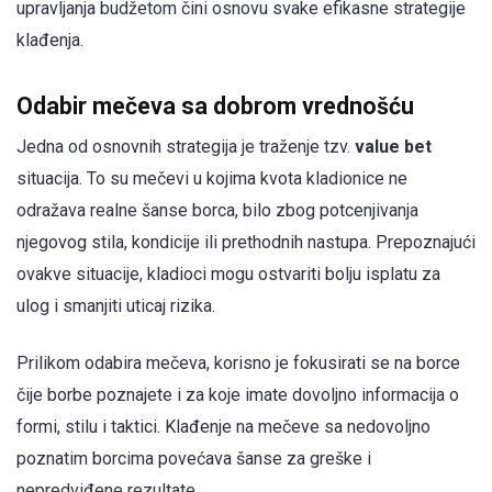
upravljanja budžetom čini osnovu svake efikasne strategije
klađenja.
Odabir mečeva sa dobrom vrednošću
Jedna od osnovnih strategija je traženje tzv.
value bet
situacija. To su mečevi u kojima kvota kladionice ne
odražava realne šanse borca, bilo zbog potcenjivanja
njegovog stila, kondicije ili prethodnih nastupa. Prepoznajući
ovakve situacije, kladioci mogu ostvariti bolju isplatu za
ulog i smanjiti uticaj rizika.
Prilikom odabira mečeva, korisno je fokusirati se na borce
čije borbe poznajete i za koje imate dovoljno informacija o
formi, stilu i taktici. Klađenje na mečeve sa nedovoljno
poznatim borcima povećava šanse za greške i
nepredviđene rezultate.