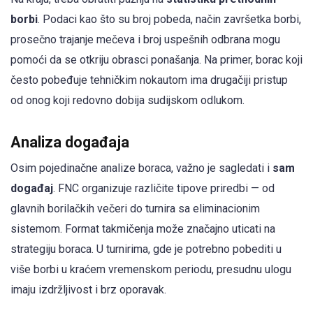
borbi
. Podaci kao što su broj pobeda, način završetka borbi,
prosečno trajanje mečeva i broj uspešnih odbrana mogu
pomoći da se otkriju obrasci ponašanja. Na primer, borac koji
često pobeđuje tehničkim nokautom ima drugačiji pristup
od onog koji redovno dobija sudijskom odlukom.
Analiza događaja
Osim pojedinačne analize boraca, važno je sagledati i
sam
događaj
. FNC organizuje različite tipove priredbi — od
glavnih borilačkih večeri do turnira sa eliminacionim
sistemom. Format takmičenja može značajno uticati na
strategiju boraca. U turnirima, gde je potrebno pobediti u
više borbi u kraćem vremenskom periodu, presudnu ulogu
imaju izdržljivost i brz oporavak.