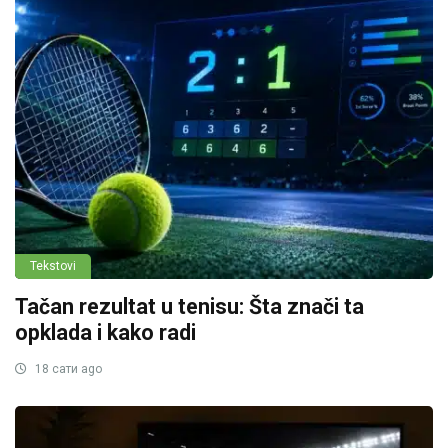
Tekstovi
Tačan rezultat u tenisu: Šta znači ta
opklada i kako radi
18 сати ago