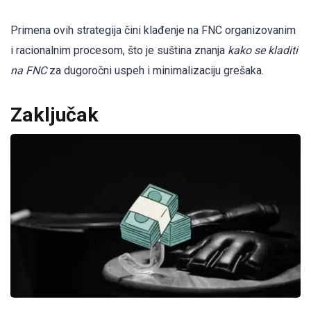
Primena ovih strategija čini klađenje na FNC organizovanim
i racionalnim procesom, što je suština znanja
kako se kladiti
na FNC
za dugoročni uspeh i minimalizaciju grešaka.
Zaključak