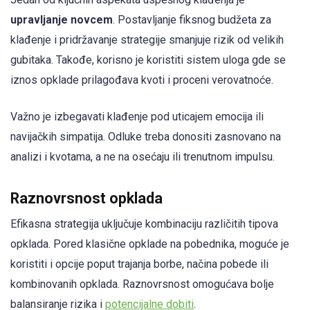
upravljanje novcem
. Postavljanje fiksnog budžeta za
klađenje i pridržavanje strategije smanjuje rizik od velikih
gubitaka. Takođe, korisno je koristiti sistem uloga gde se
iznos opklade prilagođava kvoti i proceni verovatnoće.
Važno je izbegavati klađenje pod uticajem emocija ili
navijačkih simpatija. Odluke treba donositi zasnovano na
analizi i kvotama, a ne na osećaju ili trenutnom impulsu.
Raznovrsnost opklada
Efikasna strategija uključuje kombinaciju različitih tipova
opklada. Pored klasične opklade na pobednika, moguće je
koristiti i opcije poput trajanja borbe, načina pobede ili
kombinovanih opklada. Raznovrsnost omogućava bolje
balansiranje rizika i
potencijalne dobiti
.