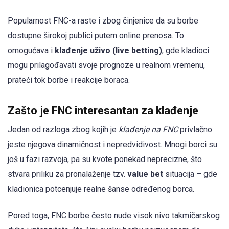
Popularnost FNC-a raste i zbog činjenice da su borbe
dostupne širokoj publici putem online prenosa. To
omogućava i
klađenje uživo (live betting)
, gde kladioci
mogu prilagođavati svoje prognoze u realnom vremenu,
prateći tok borbe i reakcije boraca.
Zašto je FNC interesantan za klađenje
Jedan od razloga zbog kojih je
klađenje na FNC
privlačno
jeste njegova dinamičnost i nepredvidivost. Mnogi borci su
još u fazi razvoja, pa su kvote ponekad neprecizne, što
stvara priliku za pronalaženje tzv.
value bet
situacija – gde
kladionica potcenjuje realne šanse određenog borca.
Pored toga, FNC borbe često nude visok nivo takmičarskog