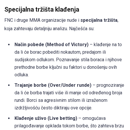
Specijalna tržišta klađenja
FNC i druge MMA organizacije nude i
specijalna tržišta
,
koja zahtevaju detaljniju analizu. Najčešća su:
Način pobede (Method of Victory)
– klađenje na to
da li će borac pobediti nokautom, predajom ili
sudijskom odlukom. Poznavanje stila boraca i njihove
prethodne borbe ključni su faktori u donošenju ovih
odluka.
Trajanje borbe (Over/Under runde)
– prognoziranje
da li će borba trajati više ili manje od određenog broja
rundi. Borci sa agresivnim stilom ili izraženom
izdržljivošću često diktiraju ove opcije.
Klađenje uživo (Live betting)
– omogućava
prilagođavanje opklada tokom borbe, što zahteva brzu