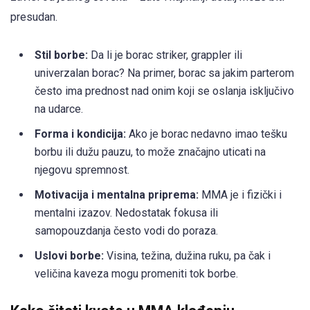
presudan.
Stil borbe:
Da li je borac striker, grappler ili
univerzalan borac? Na primer, borac sa jakim parterom
često ima prednost nad onim koji se oslanja isključivo
na udarce.
Forma i kondicija:
Ako je borac nedavno imao tešku
borbu ili dužu pauzu, to može značajno uticati na
njegovu spremnost.
Motivacija i mentalna priprema:
MMA je i fizički i
mentalni izazov. Nedostatak fokusa ili
samopouzdanja često vodi do poraza.
Uslovi borbe:
Visina, težina, dužina ruku, pa čak i
veličina kaveza mogu promeniti tok borbe.