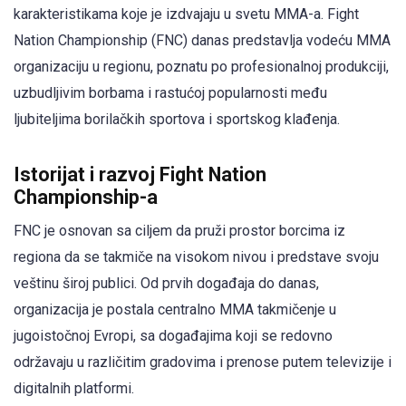
karakteristikama koje je izdvajaju u svetu MMA-a. Fight
Nation Championship (FNC) danas predstavlja vodeću MMA
organizaciju u regionu, poznatu po profesionalnoj produkciji,
uzbudljivim borbama i rastućoj popularnosti među
ljubiteljima borilačkih sportova i sportskog klađenja.
Istorijat i razvoj Fight Nation
Championship-a
FNC je osnovan sa ciljem da pruži prostor borcima iz
regiona da se takmiče na visokom nivou i predstave svoju
veštinu široj publici. Od prvih događaja do danas,
organizacija je postala centralno MMA takmičenje u
jugoistočnoj Evropi, sa događajima koji se redovno
održavaju u različitim gradovima i prenose putem televizije i
digitalnih platformi.