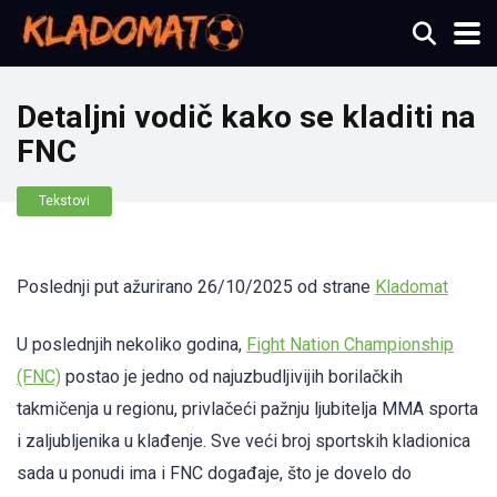
Detaljni vodič kako se kladiti na
FNC
Tekstovi
Poslednji put ažurirano 26/10/2025 od strane
Kladomat
U poslednjih nekoliko godina,
Fight Nation Championship
(FNC)
postao je jedno od najuzbudljivijih borilačkih
takmičenja u regionu, privlačeći pažnju ljubitelja MMA sporta
i zaljubljenika u klađenje. Sve veći broj sportskih kladionica
sada u ponudi ima i FNC događaje, što je dovelo do