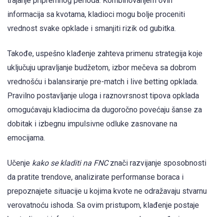
trajanje pripremnog perioda. Kombinovanjem ovih
informacija sa kvotama, kladioci mogu bolje proceniti
vrednost svake opklade i smanjiti rizik od gubitka.
Takođe, uspešno klađenje zahteva primenu strategija koje
uključuju upravljanje budžetom, izbor mečeva sa dobrom
vrednošću i balansiranje pre-match i live betting opklada.
Pravilno postavljanje uloga i raznovrsnost tipova opklada
omogućavaju kladiocima da dugoročno povećaju šanse za
dobitak i izbegnu impulsivne odluke zasnovane na
emocijama.
Učenje
kako se kladiti na FNC
znači razvijanje sposobnosti
da pratite trendove, analizirate performanse boraca i
prepoznajete situacije u kojima kvote ne odražavaju stvarnu
verovatnoću ishoda. Sa ovim pristupom, klađenje postaje