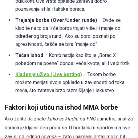
odlukom. Ova vrsta opklade zahteva dobro
poznavanje stila i taktike boraca.
Trajanje borbe (Over/Under runde)
– Ovde se
kladite na to da li će borba trajati više ili manje od
određenog broja rundi. Ako su borci poznati po
agresivnosti, češće se bira “manje od”.
Tačan ishod
– Kombinacija kao što je „Borac X
pobedom na poene“ donosi veće kvote, ali i veći rizik.
Klađenje uživo (Live betting)
– Tokom borbe
možete menjati svoje opklade u zavisnosti od toka
meča, što zahteva brzo razmišljanje i iskustvo.
Faktori koji utiču na ishod MMA borbe
Ako želite da znate
kako se kladiti na FNC
pametno, analiza
boraca je ključni deo procesa. U borilačkim sportovima sve
zavisi od jednog čoveka – zato i najmanji detalj može biti