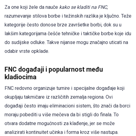
Za one koji žele da nauče
kako se kladiti na FNC
,
razumevanje stilova borbe i težinskih razlika je ključno. Teže
kategorije često donose brze završetke borbi, dok su u
lakšim kategorijama češće tehničke i taktičke borbe koje idu
do sudijske odluke. Takve nijanse mogu značajno uticati na
odabir vrste opklade.
FNC događaji i popularnost među
kladiocima
FNC redovno organizuje turnire i specijalne događaje koji
okupljaju takmičare iz različitih zemalja regiona. Ovi
događaji često imaju eliminacioni sistem, što znači da borci
moraju pobediti u više mečeva da bi stigli do finala. To
otvara dodatne mogućnosti za klađenje, jer se može
analizirati kontinuitet učinka i forma kroz više nastupa.