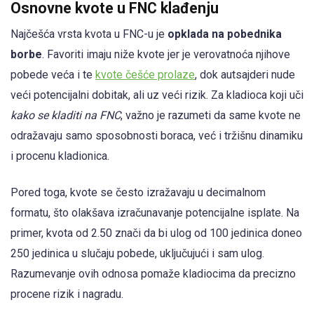
Osnovne kvote u FNC klađenju
Najčešća vrsta kvota u FNC-u je
opklada na pobednika
borbe
. Favoriti imaju niže kvote jer je verovatnoća njihove
pobede veća i te
kvote češće prolaze
, dok autsajderi nude
veći potencijalni dobitak, ali uz veći rizik. Za kladioca koji uči
kako se kladiti na FNC
, važno je razumeti da same kvote ne
odražavaju samo sposobnosti boraca, već i tržišnu dinamiku
i procenu kladionica.
Pored toga, kvote se često izražavaju u decimalnom
formatu, što olakšava izračunavanje potencijalne isplate. Na
primer, kvota od 2.50 znači da bi ulog od 100 jedinica doneo
250 jedinica u slučaju pobede, uključujući i sam ulog.
Razumevanje ovih odnosa pomaže kladiocima da precizno
procene rizik i nagradu.