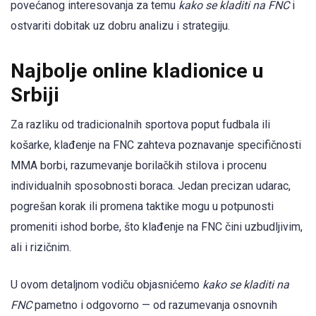
povećanog interesovanja za temu
kako se kladiti na FNC
i
ostvariti dobitak uz dobru analizu i strategiju.
Najbolje online kladionice u
Srbiji
Za razliku od tradicionalnih sportova poput fudbala ili
košarke, klađenje na FNC zahteva poznavanje specifičnosti
MMA borbi, razumevanje borilačkih stilova i procenu
individualnih sposobnosti boraca. Jedan precizan udarac,
pogrešan korak ili promena taktike mogu u potpunosti
promeniti ishod borbe, što klađenje na FNC čini uzbudljivim,
ali i rizičnim.
U ovom detaljnom vodiču objasnićemo
kako se kladiti na
FNC
pametno i odgovorno — od razumevanja osnovnih