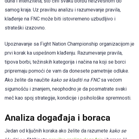
duha i intenziteta, što čini svaku borbu neizvesnom do
samog kraja. Uz pravilnu analizu i razumevanje pravila,
klađenje na FNC može biti istovremeno uzbudljivo i
strateški izazovno.
Upoznavanje sa Fight Nation Championship organizacijom je
prvi korak ka uspešnom klađenju. Razumevanje pravila,
tipova borbi, težinskih kategorija i načina na koji se borci
pripremaju pomoći će vam da donesete pametnije odluke.
Ako želite da naučite
kako se kladiti na FNC
sa većom
sigurnošću i znanjem, neophodno je da posmatrate svaki
meč kao spoj strategije, kondicije i psihološke spremnosti.
Analiza događaja i boraca
Jedan od ključnih koraka ako želite da razumete
kako se