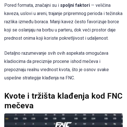
Pored formata, značajni su i
spoljni faktori
— veličina
kaveza, uslovi u areni, trajanje pripremnog perioda i težinska
razlika između boraca. Manji kavez često favorizuje borce
koji se oslanjaju na borbu u parteru, dok veći prostor daje
prednost onima koji koriste pokretljivost i udaljenost.
Detaljno razumevanje svih ovih aspekata omogućava
kladiocima da preciznije procene ishod mečeva i
prepoznaju realnu vrednost kvota, što je osnov svake
uspešne strategije klađenja na FNC.
Kvote i tržišta klađenja kod FNC
mečeva