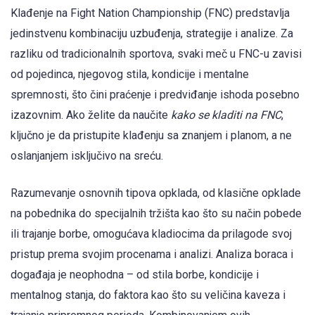
Klađenje na Fight Nation Championship (FNC) predstavlja
jedinstvenu kombinaciju uzbuđenja, strategije i analize. Za
razliku od tradicionalnih sportova, svaki meč u FNC-u zavisi
od pojedinca, njegovog stila, kondicije i mentalne
spremnosti, što čini praćenje i predviđanje ishoda posebno
izazovnim. Ako želite da naučite
kako se kladiti na FNC
,
ključno je da pristupite klađenju sa znanjem i planom, a ne
oslanjanjem isključivo na sreću.
Razumevanje osnovnih tipova opklada, od klasične opklade
na pobednika do specijalnih tržišta kao što su način pobede
ili trajanje borbe, omogućava kladiocima da prilagode svoj
pristup prema svojim procenama i analizi. Analiza boraca i
događaja je neophodna – od stila borbe, kondicije i
mentalnog stanja, do faktora kao što su veličina kaveza i