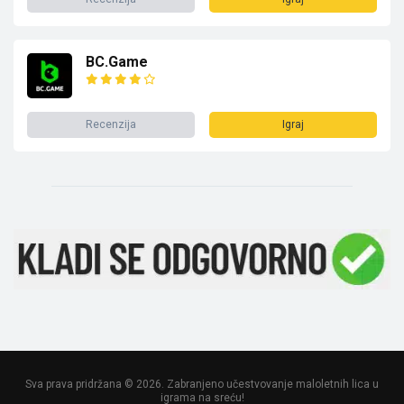
BC.Game
Recenzija
Igraj
Sva prava pridržana © 2026. Zabranjeno učestvovanje maloletnih lica u
igrama na sreću!