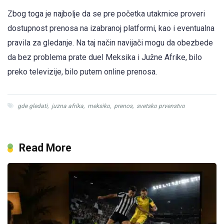
Zbog toga je najbolje da se pre početka utakmice proveri
dostupnost prenosa na izabranoj platformi, kao i eventualna
pravila za gledanje. Na taj način navijači mogu da obezbede
da bez problema prate duel Meksika i Južne Afrike, bilo
preko televizije, bilo putem online prenosa.
gde gledati
,
juzna afrika
,
meksiko
,
prenos
,
svetsko prvenstvo
Read More