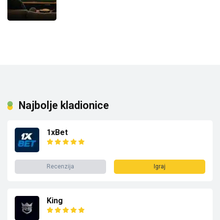
Najbolje kladionice
1xBet
Recenzija
Igraj
King