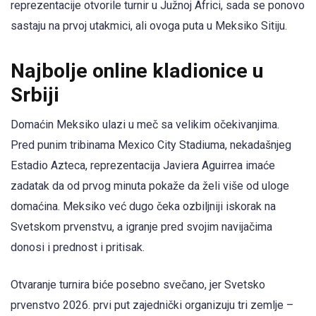
reprezentacije otvorile turnir u Južnoj Africi, sada se ponovo
sastaju na prvoj utakmici, ali ovoga puta u Meksiko Sitiju.
Najbolje online kladionice u
Srbiji
Domaćin Meksiko ulazi u meč sa velikim očekivanjima.
Pred punim tribinama Mexico City Stadiuma, nekadašnjeg
Estadio Azteca, reprezentacija Javiera Aguirrea imaće
zadatak da od prvog minuta pokaže da želi više od uloge
domaćina. Meksiko već dugo čeka ozbiljniji iskorak na
Svetskom prvenstvu, a igranje pred svojim navijačima
donosi i prednost i pritisak.
Otvaranje turnira biće posebno svečano, jer Svetsko
prvenstvo 2026. prvi put zajednički organizuju tri zemlje –