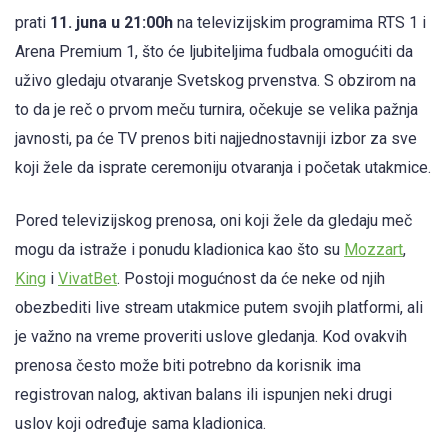
prati
11. juna u 21:00h
na televizijskim programima RTS 1 i
Arena Premium 1, što će ljubiteljima fudbala omogućiti da
uživo gledaju otvaranje Svetskog prvenstva. S obzirom na
to da je reč o prvom meču turnira, očekuje se velika pažnja
javnosti, pa će TV prenos biti najjednostavniji izbor za sve
koji žele da isprate ceremoniju otvaranja i početak utakmice.
Pored televizijskog prenosa, oni koji žele da gledaju meč
mogu da istraže i ponudu kladionica kao što su
Mozzart
,
King
i
VivatBet
. Postoji mogućnost da će neke od njih
obezbediti live stream utakmice putem svojih platformi, ali
je važno na vreme proveriti uslove gledanja. Kod ovakvih
prenosa često može biti potrebno da korisnik ima
registrovan nalog, aktivan balans ili ispunjen neki drugi
uslov koji određuje sama kladionica.