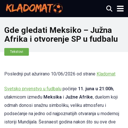
Gde gledati Meksiko – Južna
Afrika i otvorenje SP u fudbalu
Tekstovi
Poslednji put ažurirano 10/06/2026 od strane
Kladomat
Svetsko prvenstvo u fudbalu
počinje
11. juna u 21:00h
,
utakmicom između
Meksika
i
Južne Afrike
, duelom koji
odmah donosi snažnu simboliku, veliku atmosferu i
podsećanje na jedno od najpoznatijih otvaranja u modernoj
istoriji Mundijala. Šesnaest godina nakon što su ove dve