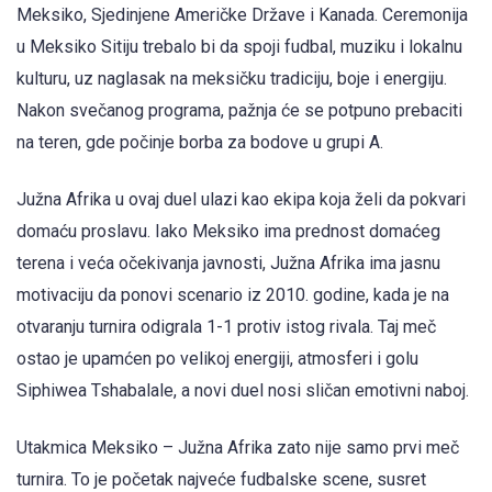
Meksiko, Sjedinjene Američke Države i Kanada. Ceremonija
u Meksiko Sitiju trebalo bi da spoji fudbal, muziku i lokalnu
kulturu, uz naglasak na meksičku tradiciju, boje i energiju.
Nakon svečanog programa, pažnja će se potpuno prebaciti
na teren, gde počinje borba za bodove u grupi A.
Južna Afrika u ovaj duel ulazi kao ekipa koja želi da pokvari
domaću proslavu. Iako Meksiko ima prednost domaćeg
terena i veća očekivanja javnosti, Južna Afrika ima jasnu
motivaciju da ponovi scenario iz 2010. godine, kada je na
otvaranju turnira odigrala 1-1 protiv istog rivala. Taj meč
ostao je upamćen po velikoj energiji, atmosferi i golu
Siphiwea Tshabalale, a novi duel nosi sličan emotivni naboj.
Utakmica Meksiko – Južna Afrika zato nije samo prvi meč
turnira. To je početak najveće fudbalske scene, susret