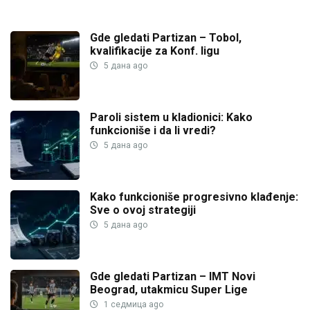
Gde gledati Partizan – Tobol,
kvalifikacije za Konf. ligu
5 дана ago
Paroli sistem u kladionici: Kako
funkcioniše i da li vredi?
5 дана ago
Kako funkcioniše progresivno klađenje:
Sve o ovoj strategiji
5 дана ago
Gde gledati Partizan – IMT Novi
Beograd, utakmicu Super Lige
1 седмица ago