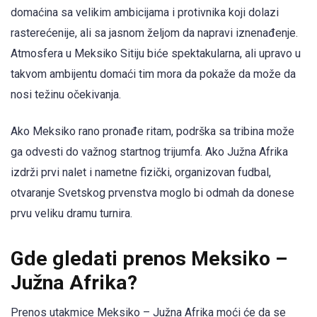
domaćina sa velikim ambicijama i protivnika koji dolazi
rasterećenije, ali sa jasnom željom da napravi iznenađenje.
Atmosfera u Meksiko Sitiju biće spektakularna, ali upravo u
takvom ambijentu domaći tim mora da pokaže da može da
nosi težinu očekivanja.
Ako Meksiko rano pronađe ritam, podrška sa tribina može
ga odvesti do važnog startnog trijumfa. Ako Južna Afrika
izdrži prvi nalet i nametne fizički, organizovan fudbal,
otvaranje Svetskog prvenstva moglo bi odmah da donese
prvu veliku dramu turnira.
Gde gledati prenos Meksiko –
Južna Afrika?
Prenos utakmice Meksiko – Južna Afrika moći će da se