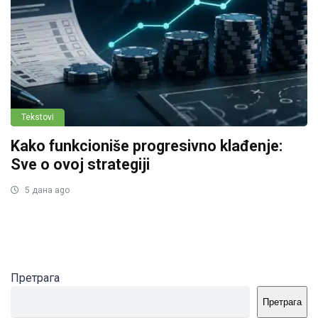
Tekstovi
Kako funkcioniše progresivno klađenje:
Sve o ovoj strategiji
5 дана ago
Претрага
Претрага