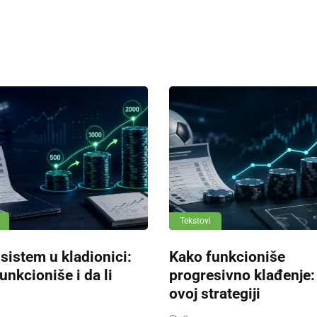
Tekstovi
 sistem u kladionici:
Kako funkcioniše
unkcioniše i da li
progresivno klađenje:
ovoj strategiji