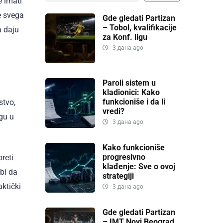
e imati
e svega
Gde gledati Partizan
– Tobol, kvalifikacije
a daju
za Konf. ligu
3 дана ago
Paroli sistem u
kladionici: Kako
funkcioniše i da li
stvo,
vredi?
gu u
3 дана ago
Kako funkcioniše
progresivno
reti
klađenje: Sve o ovoj
bi da
strategiji
aktički
3 дана ago
Gde gledati Partizan
– IMT Novi Beograd,