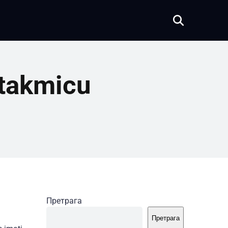
utakmicu
Претрага
Претрага