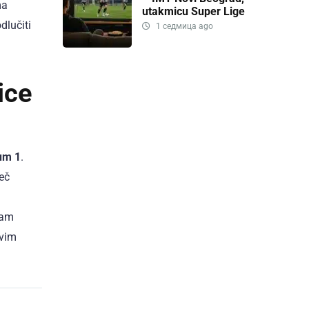
ma
utakmicu Super Lige
dlučiti
1 седмица ago
ice
um 1
.
eč
eam
ovim