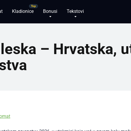
at
Kladionice
Bonusi
Tekstovi
gleska – Hrvatska, 
stva
domat