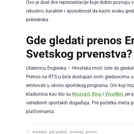
Ovo je duel dve reprezentacije koje dobro poznaju v
iskustvo, karakter i sposobnost da kazni svaku greš
pobednika.
Gde gledati prenos E
Svetskog prvenstva?
Utakmicu Engleska – Hrvatska moći ćete da gleda
Prenos na RTS-u biće dostupan svim gledaocima u 
emitovati u okviru sportskog programa. Oni koji tr
kladionica kao što su
Mozzart
,
King
i
VivatBet
, jer
određenih sportskih događaja. Pre početka meča pr
platformama.
engleska
,
gde gledati
,
hrvatska
,
prenos