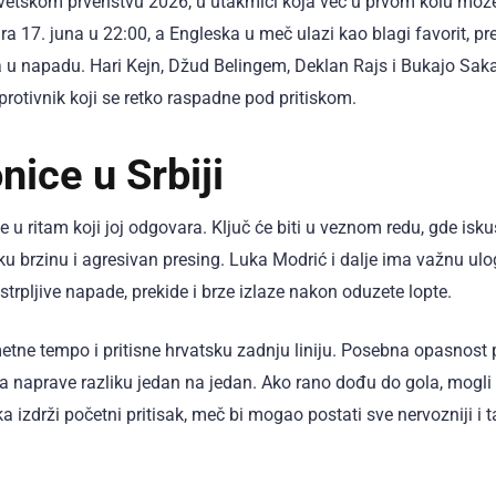
Svetskom prvenstvu 2026, u utakmici koja već u prvom kolu mož
ra 17. juna u 22:00, a Engleska u meč ulazi kao blagi favorit, pr
ta u napadu. Hari Kejn, Džud Belingem, Deklan Rajs i Bukajo Sak
 protivnik koji se retko raspadne pod pritiskom.
nice u Srbiji
u ritam koji joj odgovara. Ključ će biti u veznom redu, gde isku
ku brzinu i agresivan presing. Luka Modrić i dalje ima važnu ulo
 strpljive napade, prekide i brze izlaze nakon oduzete lopte.
ne tempo i pritisne hrvatsku zadnju liniju. Posebna opasnost p
 naprave razliku jedan na jedan. Ako rano dođu do gola, mogli 
izdrži početni pritisak, meč bi mogao postati sve nervozniji i t