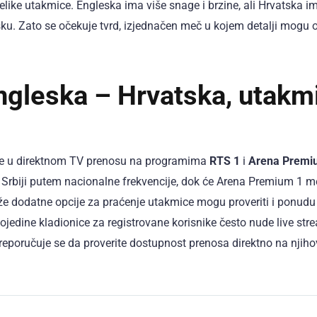
elike utakmice. Engleska ima više snage i brzine, ali Hrvatska i
ku. Zato se očekuje tvrd, izjednačen meč u kojem detalji mogu o
ngleska – Hrvatska, utakm
te u direktnom TV prenosu na programima
RTS 1
i
Arena Premi
Srbiji putem nacionalne frekvencije, dok će Arena Premium 1 m
aže dodatne opcije za praćenje utakmice mogu proveriti i ponudu
 pojedine kladionice za registrovane korisnike često nude live str
eporučuje se da proverite dostupnost prenosa direktno na njih