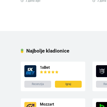
3 дана ago
3 дана
Najbolje kladionice
1xBet
Recenzija
Igraj
Re
Mozzart