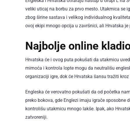
Engleska i Hrvatska otvaraju nastup u Grupi L na 
veliki uticaj na borbu za prvo mesto. Utakmica se ig
zbog širine sastava i velikog individualnog kvalite
ovoj ekipi mnogo opcija u završnici, ali Hrvatska je
Najbolje online kladio
Hrvatska će i ovog puta pokušati da utakmicu uvede 
mirnoća i kontrola lopte mogu da neutrališu engles
organizaciji igre, dok će Hrvatska šansu tražiti kroz
Engleska će verovatno pokušati da od početka namet
preko bokova, gde Englezi imaju igrače sposobne da
kontrolišu utakmicu mnogo lakše. Ipak, ako Hrvatska 
zatvoreniji.