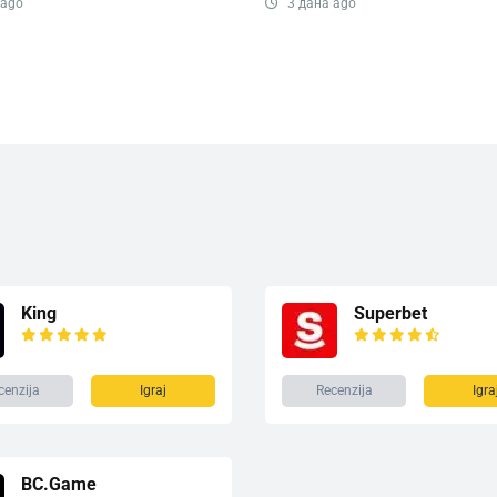
 ago
3 дана ago
King
Superbet
cenzija
Igraj
Recenzija
Igra
BC.Game