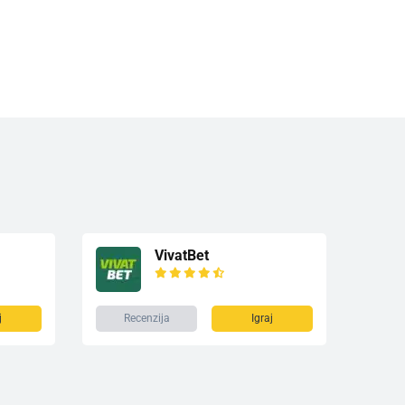
VivatBet
j
Recenzija
Igraj